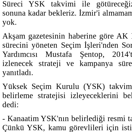
Süreci YSK takvimi ile götüreceğiz
sonuna kadar bekleriz. İzmir'i almamam
yok.
Akşam gazetesinin haberine göre AK P
sürecini yöneten Seçim İşleri'nden S
Yardımcısı Mustafa Şentop, 2014'
izlenecek strateji ve kampanya sürec
yanıtladı.
Yüksek Seçim Kurulu (YSK) takvim
belirleme stratejisi izleyeceklerini b
dedi:
- Kanaatim YSK'nın belirlediği resmi t
Çünkü YSK, kamu görevlileri için isti