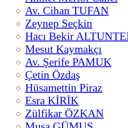
Av. Cihan TUFAN
Zeynep Seçkin
Hacı Bekir ALTUNTE
Mesut Kaymakçı
Av. Şerife PAMUK
Çetin Özdaş
Hüsamettin Piraz
Esra KİRİK
Zülfikar ÖZKAN
Musa GÜMUŞ