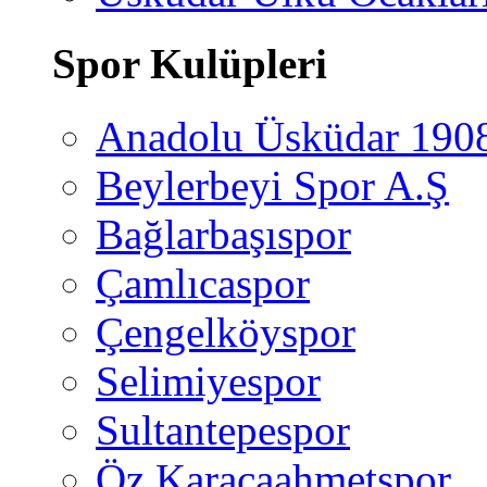
Spor Kulüpleri
Anadolu Üsküdar 190
Beylerbeyi Spor A.Ş
Bağlarbaşıspor
Çamlıcaspor
Çengelköyspor
Selimiyespor
Sultantepespor
Öz Karacaahmetspor