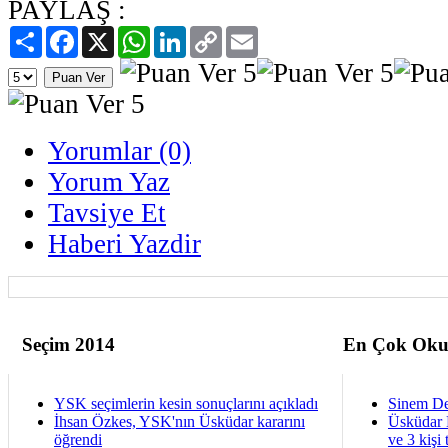
PAYLAŞ :
Paylaş
Facebook
X
WhatsApp
LinkedIn
Copy
Email
Link
Yorumlar (0)
Yorum Yaz
Tavsiye Et
Haberi Yazdir
Seçim 2014
En Çok Oku
YSK seçimlerin kesin sonuçlarını açıkladı
Sinem De
İhsan Özkes, YSK'nın Üsküdar kararını
Üsküdar 
öğrendi
ve 3 kişi 