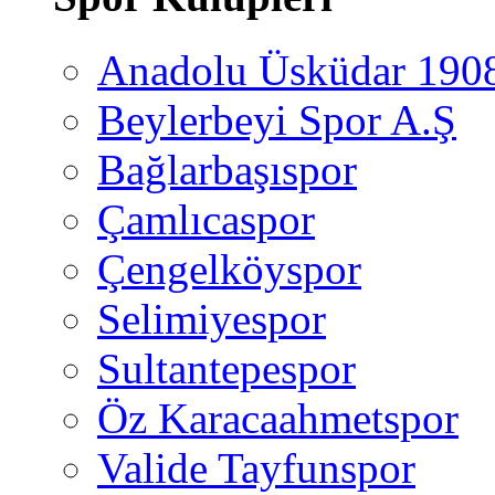
Anadolu Üsküdar 190
Beylerbeyi Spor A.Ş
Bağlarbaşıspor
Çamlıcaspor
Çengelköyspor
Selimiyespor
Sultantepespor
Öz Karacaahmetspor
Valide Tayfunspor