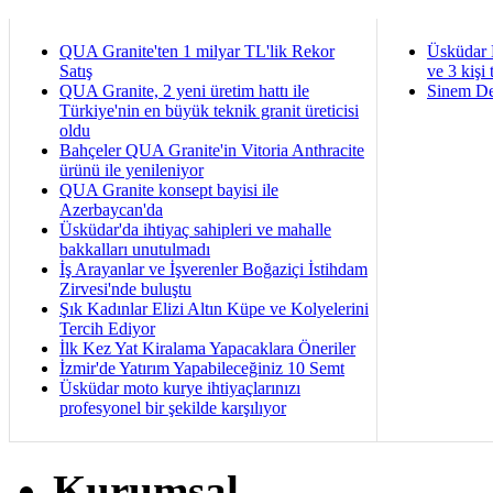
QUA Granite'ten 1 milyar TL'lik Rekor
Üsküdar 
Satış
ve 3 kişi 
QUA Granite, 2 yeni üretim hattı ile
Sinem De
Türkiye'nin en büyük teknik granit üreticisi
oldu
Bahçeler QUA Granite'in Vitoria Anthracite
ürünü ile yenileniyor
QUA Granite konsept bayisi ile
Azerbaycan'da
Üsküdar'da ihtiyaç sahipleri ve mahalle
bakkalları unutulmadı
İş Arayanlar ve İşverenler Boğaziçi İstihdam
Zirvesi'nde buluştu
Şık Kadınlar Elizi Altın Küpe ve Kolyelerini
Tercih Ediyor
İlk Kez Yat Kiralama Yapacaklara Öneriler
İzmir'de Yatırım Yapabileceğiniz 10 Semt
Üsküdar moto kurye ihtiyaçlarınızı
profesyonel bir şekilde karşılıyor
Kurumsal