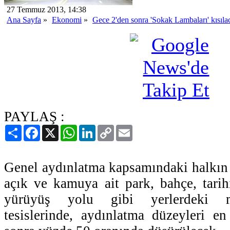
27 Temmuz 2013, 14:38
Ana Sayfa
»
Ekonomi
»
Gece 2'den sonra 'Sokak Lambaları' kısıla
PAYLAŞ :
Paylaş
Facebook
X
WhatsApp
LinkedIn
Copy
Email
Link
Genel aydınlatma kapsamındaki halkın 
açık ve kamuya ait park, bahçe, tarihi
yürüyüş yolu gibi yerlerdeki m
tesislerinde, aydınlatma düzeyleri e