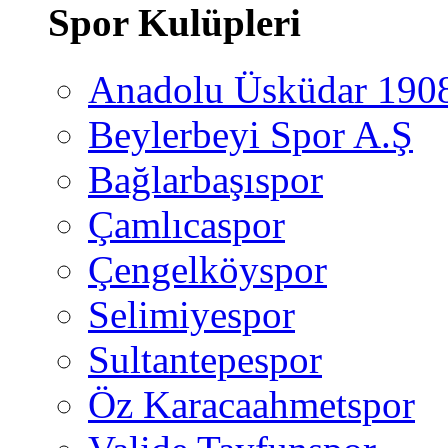
Spor Kulüpleri
Anadolu Üsküdar 190
Beylerbeyi Spor A.Ş
Bağlarbaşıspor
Çamlıcaspor
Çengelköyspor
Selimiyespor
Sultantepespor
Öz Karacaahmetspor