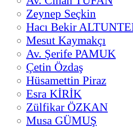
Av. Cihan TUFAN
Zeynep Seçkin
Hacı Bekir ALTUNTE
Mesut Kaymakçı
Av. Şerife PAMUK
Çetin Özdaş
Hüsamettin Piraz
Esra KİRİK
Zülfikar ÖZKAN
Musa GÜMUŞ