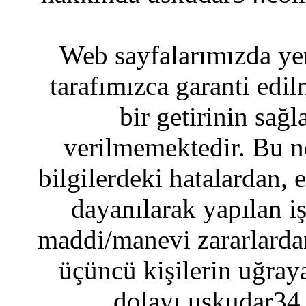
Web sayfalarımızda yer
tarafımızca garanti edil
bir getirinin sağ
verilmemektedir. Bu n
bilgilerdeki hatalardan, 
dayanılarak yapılan i
maddi/manevi zararlardan
üçüncü kişilerin uğraya
dolayı uskudar34