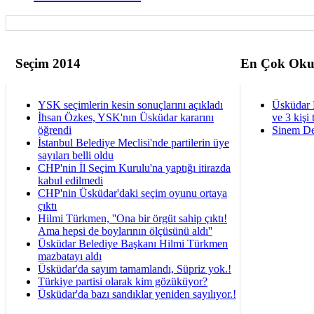
Seçim 2014
En Çok Oku
YSK seçimlerin kesin sonuçlarını açıkladı
Üsküdar 
İhsan Özkes, YSK'nın Üsküdar kararını
ve 3 kişi 
öğrendi
Sinem De
İstanbul Belediye Meclisi'nde partilerin üye
sayıları belli oldu
CHP'nin İl Seçim Kurulu'na yaptığı itirazda
kabul edilmedi
CHP'nin Üsküdar'daki seçim oyunu ortaya
çıktı
Hilmi Türkmen, ''Ona bir örgüt sahip çıktı!
Ama hepsi de boylarının ölçüsünü aldı''
Üsküdar Belediye Başkanı Hilmi Türkmen
mazbatayı aldı
Üsküdar'da sayım tamamlandı, Süpriz yok.!
Türkiye partisi olarak kim gözüküyor?
Üsküdar'da bazı sandıklar yeniden sayılıyor.!