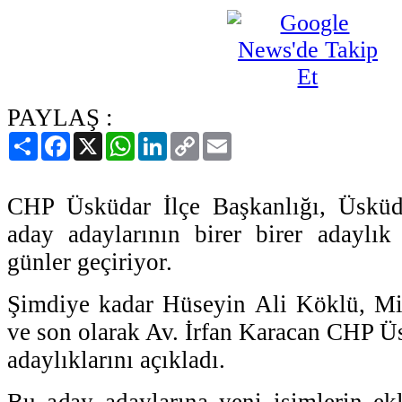
PAYLAŞ :
Paylaş
Facebook
X
WhatsApp
LinkedIn
Copy
Email
Link
CHP Üsküdar İlçe Başkanlığı, Üsküd
aday adaylarının birer birer adaylık i
günler geçiriyor.
Şimdiye kadar Hüseyin Ali Köklü, M
ve son olarak Av. İrfan Karacan CHP Üs
adaylıklarını açıkladı.
Bu aday adaylarına yeni isimlerin e