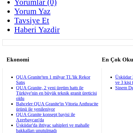
Yorumlar (0)
Yorum Yaz
Tavsiye Et
Haberi Yazdir
Ekonomi
En Çok Oku
QUA Granite'ten 1 milyar TL'lik Rekor
Üsküdar 
Satış
ve 3 kişi 
QUA Granite, 2 yeni üretim hattı ile
Sinem De
Türkiye'nin en büyük teknik granit üreticisi
oldu
Bahçeler QUA Granite'in Vitoria Anthracite
ürünü ile yenileniyor
QUA Granite konsept bayisi ile
Azerbaycan'da
Üsküdar'da ihtiyaç sahipleri ve mahalle
bakkalları unutulmadı