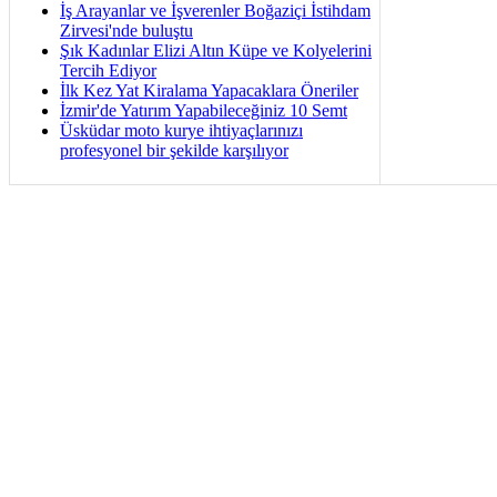
İş Arayanlar ve İşverenler Boğaziçi İstihdam
Zirvesi'nde buluştu
Şık Kadınlar Elizi Altın Küpe ve Kolyelerini
Tercih Ediyor
İlk Kez Yat Kiralama Yapacaklara Öneriler
İzmir'de Yatırım Yapabileceğiniz 10 Semt
Üsküdar moto kurye ihtiyaçlarınızı
profesyonel bir şekilde karşılıyor