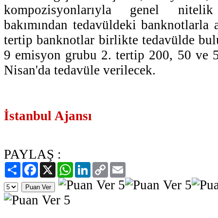
kompozisyonlarıyla genel nitel
bakımından tedavüldeki banknotlarla a
tertip banknotlar birlikte tedavülde bu
9 emisyon grubu 2. tertip 200, 50 ve 5
Nisan'da tedavüle verilecek.
İstanbul Ajansı
PAYLAŞ :
Paylaş
Facebook
X
WhatsApp
LinkedIn
Copy
Email
Link