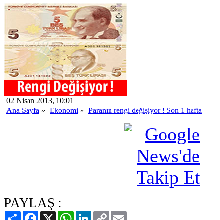
02 Nisan 2013, 10:01
Ana Sayfa
»
Ekonomi
»
Paranın rengi değişiyor ! Son 1 hafta
PAYLAŞ :
Paylaş
Facebook
X
WhatsApp
LinkedIn
Copy
Email