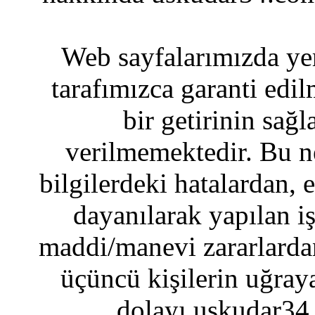
Web sayfalarımızda yer
tarafımızca garanti edil
bir getirinin sağ
verilmemektedir. Bu n
bilgilerdeki hatalardan, 
dayanılarak yapılan i
maddi/manevi zararlardan
üçüncü kişilerin uğraya
dolayı uskudar34