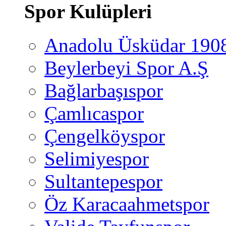
Spor Kulüpleri
Anadolu Üsküdar 190
Beylerbeyi Spor A.Ş
Bağlarbaşıspor
Çamlıcaspor
Çengelköyspor
Selimiyespor
Sultantepespor
Öz Karacaahmetspor