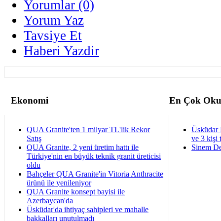
Yorumlar (0)
Yorum Yaz
Tavsiye Et
Haberi Yazdir
Ekonomi
En Çok Oku
QUA Granite'ten 1 milyar TL'lik Rekor
Üsküdar 
Satış
ve 3 kişi 
QUA Granite, 2 yeni üretim hattı ile
Sinem De
Türkiye'nin en büyük teknik granit üreticisi
oldu
Bahçeler QUA Granite'in Vitoria Anthracite
ürünü ile yenileniyor
QUA Granite konsept bayisi ile
Azerbaycan'da
Üsküdar'da ihtiyaç sahipleri ve mahalle
bakkalları unutulmadı