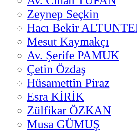
Av. Cihan TUFAN
Zeynep Seçkin
Hacı Bekir ALTUNTE
Mesut Kaymakçı
Av. Şerife PAMUK
Çetin Özdaş
Hüsamettin Piraz
Esra KİRİK
Zülfikar ÖZKAN
Musa GÜMUŞ