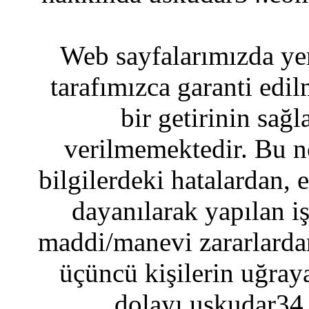
Web sayfalarımızda yer
tarafımızca garanti edil
bir getirinin sağ
verilmemektedir. Bu n
bilgilerdeki hatalardan, 
dayanılarak yapılan i
maddi/manevi zararlardan
üçüncü kişilerin uğraya
dolayı uskudar34