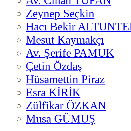
Av. Cihan TUFAN
Zeynep Seçkin
Hacı Bekir ALTUNTE
Mesut Kaymakçı
Av. Şerife PAMUK
Çetin Özdaş
Hüsamettin Piraz
Esra KİRİK
Zülfikar ÖZKAN
Musa GÜMUŞ