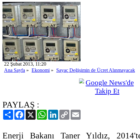
22 Şubat 2013, 11:20
Ana Sayfa
»
Ekonomi
»
Sayaç Değişimin de Ücret Alınmayacak
PAYLAŞ :
Paylaş
Facebook
X
WhatsApp
LinkedIn
Copy
Email
Link
Enerji Bakanı Taner Yıldız, 2014'te