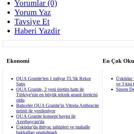
Yorumlar (0)
Yorum Yaz
Tavsiye Et
Haberi Yazdir
Ekonomi
En Çok Oku
QUA Granite'ten 1 milyar TL'lik Rekor
Üsküdar 
Satış
ve 3 kişi 
QUA Granite, 2 yeni üretim hattı ile
Sinem De
Türkiye'nin en büyük teknik granit üreticisi
oldu
Bahçeler QUA Granite'in Vitoria Anthracite
ürünü ile yenileniyor
QUA Granite konsept bayisi ile
Azerbaycan'da
Üsküdar'da ihtiyaç sahipleri ve mahalle
bakkalları unutulmadı