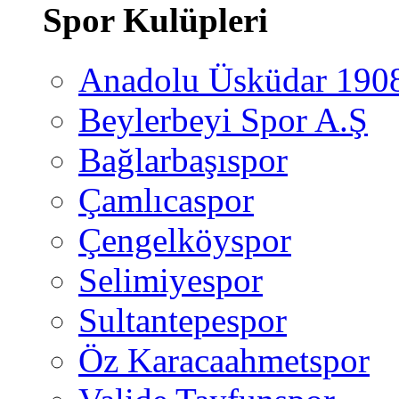
Spor Kulüpleri
Anadolu Üsküdar 190
Beylerbeyi Spor A.Ş
Bağlarbaşıspor
Çamlıcaspor
Çengelköyspor
Selimiyespor
Sultantepespor
Öz Karacaahmetspor