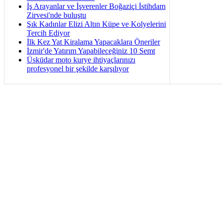
İş Arayanlar ve İşverenler Boğaziçi İstihdam
Zirvesi'nde buluştu
Şık Kadınlar Elizi Altın Küpe ve Kolyelerini
Tercih Ediyor
İlk Kez Yat Kiralama Yapacaklara Öneriler
İzmir'de Yatırım Yapabileceğiniz 10 Semt
Üsküdar moto kurye ihtiyaçlarınızı
profesyonel bir şekilde karşılıyor