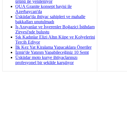
ürünü ile yenileniyor
QUA Granite konsept bayisi ile
Azerbaycan'da
Üsküdar'da ihtiyaç sahipleri ve mahalle
bakkalları unutulmadı
İş Arayanlar ve İşverenler Boğaziçi İstihdam
Zirvesi'nde buluştu
Şık Kadınlar Elizi Altın Küpe ve Kolyelerini
Tercih Ediyor
İlk Kez Yat Kiralama Yapacaklara Öneriler
İzmir'de Yatırım Yapabileceğiniz 10 Semt
Üsküdar moto kurye ihtiyaçlarınızı
profesyonel bir şekilde karşılıyor