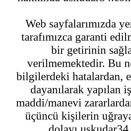
Web sayfalarımızda yer
tarafımızca garanti edil
bir getirinin sağ
verilmemektedir. Bu n
bilgilerdeki hatalardan, 
dayanılarak yapılan i
maddi/manevi zararlardan
üçüncü kişilerin uğraya
dolayı uskudar34