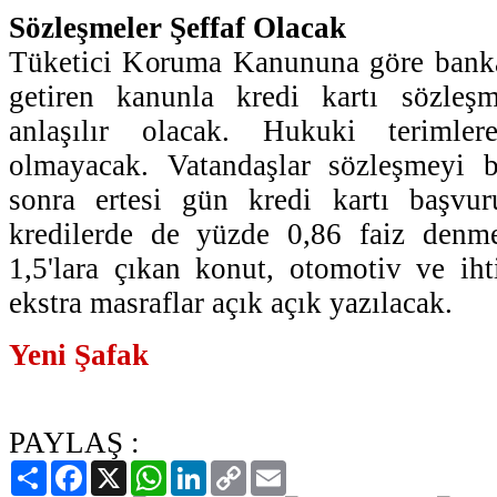
Sözleşmeler Şeffaf Olacak
Tüketici Koruma Kanununa göre bankalar
getiren kanunla kredi kartı sözleş
anlaşılır olacak. Hukuki terimle
olmayacak. Vatandaşlar sözleşmeyi b
sonra ertesi gün kredi kartı başvu
kredilerde de yüzde 0,86 faiz denm
1,5'lara çıkan konut, otomotiv ve iht
ekstra masraflar açık açık yazılacak.
Yeni Şafak
PAYLAŞ :
Paylaş
Facebook
X
WhatsApp
LinkedIn
Copy
Email
Link