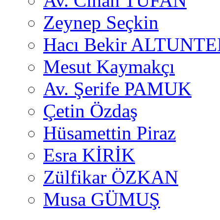
Av. Cihan TUFAN
Zeynep Seçkin
Hacı Bekir ALTUNTE
Mesut Kaymakçı
Av. Şerife PAMUK
Çetin Özdaş
Hüsamettin Piraz
Esra KİRİK
Zülfikar ÖZKAN
Musa GÜMUŞ