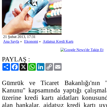
21 Şubat 2013, 17:31
Ana Sayfa
»
Ekonomi
»
Aidatsız Kredi Kartı
PAYLAŞ :
Paylaş
Facebook
X
WhatsApp
LinkedIn
Copy
Email
Link
Gümrük ve Ticaret Bakanlığı'nın '
Kanunu'' kapsamında yaptığı çalışmal
üzerine kredi kartı aidatları konusu
alan bankalar, aidatsız kredi kartı uy