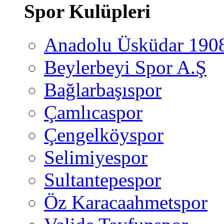
Spor Kulüpleri
Anadolu Üsküdar 190
Beylerbeyi Spor A.Ş
Bağlarbaşıspor
Çamlıcaspor
Çengelköyspor
Selimiyespor
Sultantepespor
Öz Karacaahmetspor