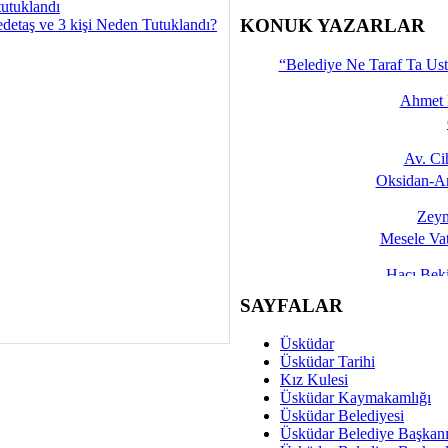
tutuklandı
İşte 
KONUK YAZARLAR
detaş ve 3 kişi Neden Tutuklandı?
Yalçın
“Belediye Ne Taraf Ta Ust
Ahmet 
Av. C
Oksidan-An
Zeyn
Mesele Vat
Hacı Be
Okullarda M
SAYFALAR
Mesu
Üsküdar
Dünya Fani, Ama Kısa
Üsküdar Tarihi
Kız Kulesi
Sav
Üsküdar Kaymakamlığı
Hukukun Adale
Üsküdar Belediyesi
Üsküdar Belediye Başkan