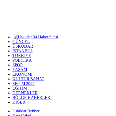
GÜNCEL
ÜSKÜDAR
İSTANBUL
TÜRKİYE
POLİTİKA
SPOR
YAŞAM
EKONOMİ
KÜLTÜR/SANAT
SEÇİM 2024
EĞİTİM
DERNEKLER
BÖLGE HABERLERİ
DİĞER
Üsküdar Rehberi
Foto Galeri