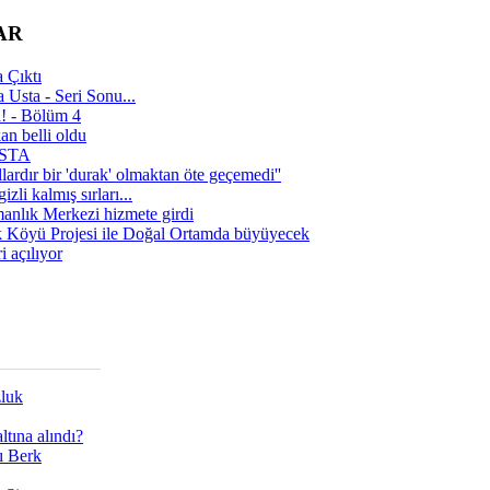
AR
 Çıktı
 Usta - Seri Sonu...
a! - Bölüm 4
n belli oldu
 USTA
lardır bir 'durak' olmaktan öte geçemedi''
zli kalmış sırları...
manlık Merkezi hizmete girdi
 Köyü Projesi ile Doğal Ortamda büyüyecek
i açılıyor
zluk
tına alındı?
ı Berk