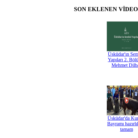
SON EKLENEN VİDE
Üsküdar'ın Se
Yapıları 2. Böl
Mehmet Dilb
Üsküdar'da Ku
Bayramı hazırlık
tamam