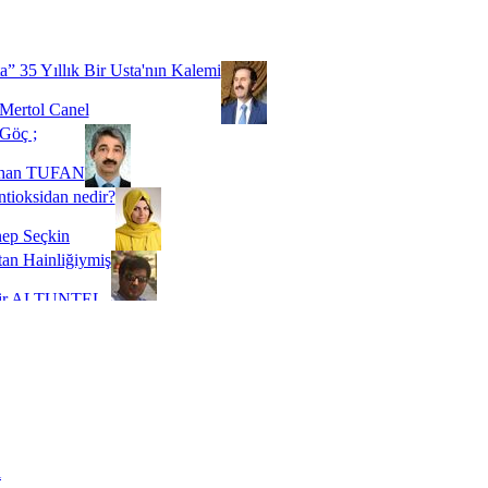
Biz buyuz...
 SOYSEVİNÇ
a” 35 Yıllık Bir Usta'nın Kalemi
Mertol Canel
Göç ;
ihan TUFAN
tioksidan nedir?
ep Seçkin
an Hainliğiymiş
kir ALTUNTEL
adde Bağımlılığı
t Kaymakçı
 Bir Süre De Olsa Burdayız
aş ŞENEL
ti Kalmadı Üstadım!
ı