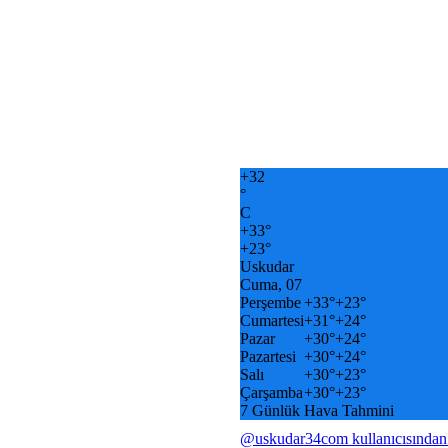
+
32
°
C
+
33°
+
23°
Uskudar
Cuma, 07
Perşembe
+
33°
+
23°
Cumartesi
+
31°
+
24°
Pazar
+
30°
+
24°
Pazartesi
+
30°
+
24°
Salı
+
30°
+
23°
Çarşamba
+
30°
+
23°
7 Günlük Hava Tahmini
@uskudar34com kullanıcısından