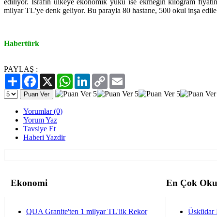
ediliyor. İsrafın ülkeye ekonomik yükü ise ekmeğin kilogram fiyatı
milyar TL'ye denk geliyor. Bu parayla 80 hastane, 500 okul inşa edileb
Habertürk
PAYLAŞ :
Paylaş
Facebook
X
WhatsApp
LinkedIn
Copy
Email
Link
Yorumlar (0)
Yorum Yaz
Tavsiye Et
Haberi Yazdir
Ekonomi
En Çok Oku
QUA Granite'ten 1 milyar TL'lik Rekor
Üsküdar 