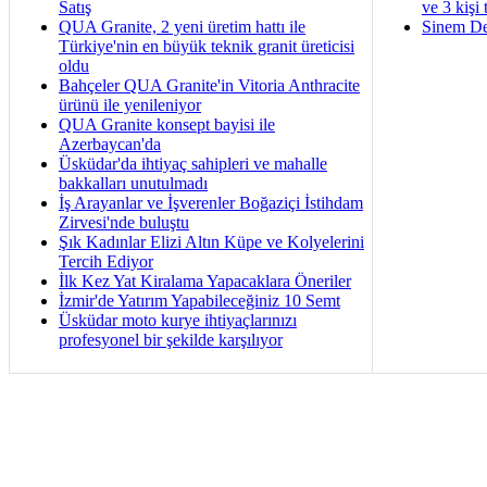
Satış
ve 3 kişi 
QUA Granite, 2 yeni üretim hattı ile
Sinem De
Türkiye'nin en büyük teknik granit üreticisi
oldu
Bahçeler QUA Granite'in Vitoria Anthracite
ürünü ile yenileniyor
QUA Granite konsept bayisi ile
Azerbaycan'da
Üsküdar'da ihtiyaç sahipleri ve mahalle
bakkalları unutulmadı
İş Arayanlar ve İşverenler Boğaziçi İstihdam
Zirvesi'nde buluştu
Şık Kadınlar Elizi Altın Küpe ve Kolyelerini
Tercih Ediyor
İlk Kez Yat Kiralama Yapacaklara Öneriler
İzmir'de Yatırım Yapabileceğiniz 10 Semt
Üsküdar moto kurye ihtiyaçlarınızı
profesyonel bir şekilde karşılıyor