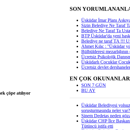
SON YORUMLANANL
Üsküdar İmar Planı Askıya
Sizin Belediye Ne Taraf Ta
Belediye Ne Taraf Ta Ust
BTP Üsküdar'da yeni başka
Belediye ne taraf TA !!!
Ahmet Kılıç : ''Üsküdar yıl
Bülbülderesi mezarlığının gi
Ücretsiz Psikolojik Danış
Üsküdarlı Çocuklar Çocuk
Ücretsiz devlet dershaneler
EN ÇOK OKUNANLAR
SON 7 GÜN
BU AY
ek çöpe atılıyor
Üsküdar Belediyesi yolsu
soruşturmasında neler var?
Sinem Dedetaş neden gözal
Üsküdar CHP İlçe Başkan
Tütüncü istifa etti