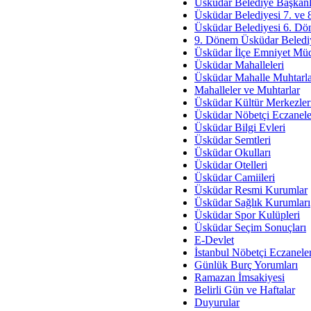
Av. Ş
Üsküdar Belediye Başkanl
Üsküdar Belediyesi 7. ve
İmar Sorunlarının Genel Ç
Üsküdar Belediyesi 6. Dö
9. Dönem Üsküdar Belediy
Çet
Üsküdar İlçe Emniyet Mü
Arakan Ner
Üsküdar Mahalleleri
Üsküdar Mahalle Muhtarla
Hüsam
Mahalleler ve Muhtarlar
Bayramın Mü
Üsküdar Kültür Merkezler
Üsküdar Nöbetçi Eczanele
Es
Üsküdar Bilgi Evleri
Ruhsal Yön
Üsküdar Semtleri
Üsküdar Okulları
Zülf
Üsküdar Otelleri
Üsküdar Kar
Üsküdar Camiileri
Üsküdar Resmi Kurumlar
Mus
Üsküdar Sağlık Kurumları
Üsküdar Spor Kulüpleri
Üsküdar Seçim Sonuçları
E-Devlet
İstanbul Nöbetçi Eczanele
Günlük Burç Yorumları
Ramazan İmsakiyesi
Belirli Gün ve Haftalar
Duyurular