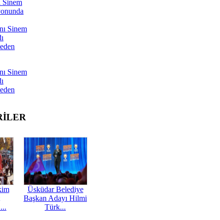
ı Sinem
yonunda
nı Sinem
dı
Neden
nı Sinem
dı
Neden
RİLER
kim
Üsküdar Belediye
Başkan Adayı Hilmi
...
Türk...