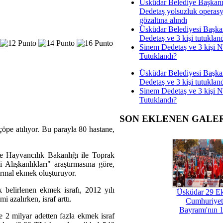
Üsküdar Belediye Başkan
Dedetaş yolsuzluk operas
gözaltına alındı
Üsküdar Belediyesi Başka
Dedetaş ve 3 kişi tutuklan
Sinem Dedetaş ve 3 kişi 
Tutuklandı?
Üsküdar Belediyesi Başka
Dedetaş ve 3 kişi tutuklan
Sinem Dedetaş ve 3 kişi 
Tutuklandı?
SON EKLENEN GALE
öpe atılıyor. Bu parayla 80 hastane,
 Hayvancılık Bakanlığı ile Toprak
 Alışkanlıkları" araştırmasına göre,
normal ekmek oluşturuyor.
belirlenen ekmek israfı, 2012 yılı
Üsküdar 29 E
 azalırken, israf arttı.
Cumhuriyet
Bayramı'nın 1
e 2 milyar adetten fazla ekmek israf