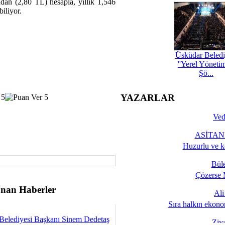
ndan (2,80 TL) hesapla, yıllık 1,546
iliyor.
Üsküdar Beledi
''Yerel Yöneti
Şö...
YAZARLAR
Ved
ASİTANE
Huzurlu ve k
Bül
Çözerse 
nan Haberler
Al
Sıra halkın ekono
Belediyesi Başkanı Sinem Dedetaş
Ziy