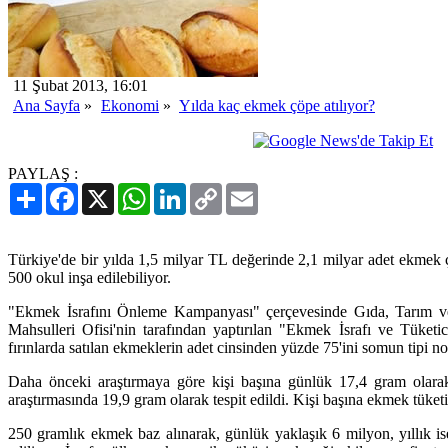
11 Şubat 2013, 16:01
Ana Sayfa
»
Ekonomi
»
Yılda kaç ekmek çöpe atılıyor?
PAYLAŞ :
Paylaş
Facebook
X
WhatsApp
LinkedIn
Copy
Email
Link
Türkiye'de bir yılda 1,5 milyar TL değerinde 2,1 milyar adet ekmek ç
500 okul inşa edilebiliyor.
"Ekmek İsrafını Önleme Kampanyası" çerçevesinde Gıda, Tarım ve
Mahsulleri Ofisi'nin tarafından yaptırılan "Ekmek İsrafı ve Tüketici
fırınlarda satılan ekmeklerin adet cinsinden yüzde 75'ini somun tipi 
Daha önceki araştırmaya göre kişi başına günlük 17,4 gram olarak 
araştırmasında 19,9 gram olarak tespit edildi. Kişi başına ekmek tüketimi
250 gramlık ekmek baz alınarak, günlük yaklaşık 6 milyon, yıllık is