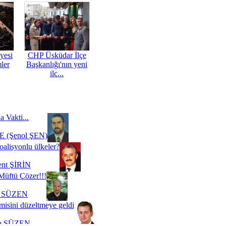
yesi
CHP Üsküdar İlçe
mler
Başkanlığı'nın yeni
ilç...
a Vakti...
 (Şenol ŞEN)
oalisyonlu ülkeler?
ent ŞİRİN
Müftü Çözer!!!
i SÜZEN
misini düzeltmeye geldi
a SÜZEN