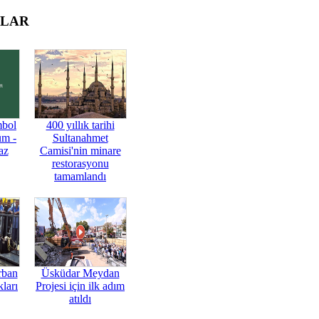
OLAR
mbol
400 yıllık tarihi
üm -
Sultanahmet
az
Camisi'nin minare
restorasyonu
tamamlandı
rban
Üsküdar Meydan
ları
Projesi için ilk adım
atıldı