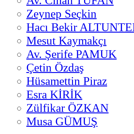
Av. Cihan TUFAN
Zeynep Seçkin
Hacı Bekir ALTUNTE
Mesut Kaymakçı
Av. Şerife PAMUK
Çetin Özdaş
Hüsamettin Piraz
Esra KİRİK
Zülfikar ÖZKAN
Musa GÜMUŞ