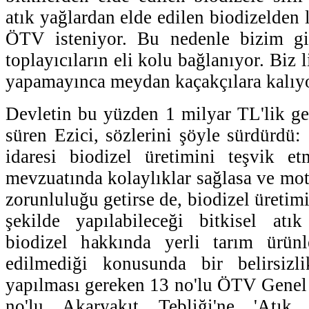
atık yağlardan elde edilen biodizelden 
ÖTV isteniyor. Bu nedenle bizim gib
toplayıcıların eli kolu bağlanıyor. Biz li
yapamayınca meydan kaçakçılara kalıyor
Devletin bu yüzden 1 milyar TL'lik g
süren Ezici, sözlerini şöyle sürdürdü:
idaresi biodizel üretimini teşvik 
mevzuatında kolaylıklar sağlasa ve mot
zorunluluğu getirse de, biodizel üretimi
şekilde yapılabileceği bitkisel atık
biodizel hakkında yerli tarım ürünl
edilmediği konusunda bir belirsiz
yapılması gereken 13 no'lu ÖTV Genel T
no'lu Akaryakıt Tebliği'ne 'Atık 