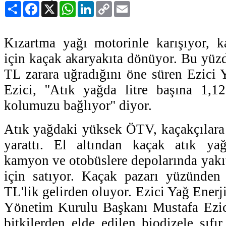
Paylaş
Facebook
X
WhatsApp
LinkedIn
Copy
Email
Link
Kızartma yağı motorinle karışıyor, 
için kaçak akaryakıta dönüyor. Bu yüzd
TL zarara uğradığını öne süren Ezici
Ezici, ''Atık yağda litre başına 1
kolumuzu bağlıyor'' diyor.
Atık yağdaki yüksek ÖTV, kaçakçılara y
yarattı. El altından kaçak atık ya
kamyon ve otobüslere depolarında yakıt
için satıyor. Kaçak pazarı yüzünden
TL'lik gelirden oluyor. Ezici Yağ Enerj
Yönetim Kurulu Başkanı Mustafa Ezici, 
bitkilerden elde edilen biodizele sıf