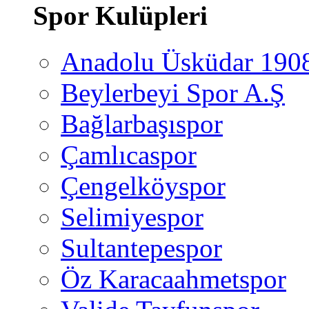
Spor Kulüpleri
Anadolu Üsküdar 190
Beylerbeyi Spor A.Ş
Bağlarbaşıspor
Çamlıcaspor
Çengelköyspor
Selimiyespor
Sultantepespor
Öz Karacaahmetspor