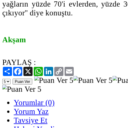
yağların yüzde 70'i evlerden, yüzde 30
çıkıyor'' diye konuştu.
Akşam
PAYLAŞ :
Paylaş
Facebook
X
WhatsApp
LinkedIn
Copy
Email
Link
Yorumlar (0)
Yorum Yaz
Tavsiye Et