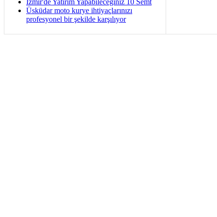
İzmir'de Yatırım Yapabileceğiniz 10 Semt
Üsküdar moto kurye ihtiyaçlarınızı
profesyonel bir şekilde karşılıyor