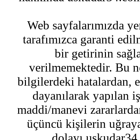
Web sayfalarımızda yer
tarafımızca garanti edil
bir getirinin sağ
verilmemektedir. Bu n
bilgilerdeki hatalardan, 
dayanılarak yapılan i
maddi/manevi zararlardan
üçüncü kişilerin uğraya
dolayı uskudar34