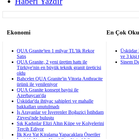
Haberi Yazdir
Ekonomi
En Çok Oku
QUA Granite'ten 1 milyar TL'lik Rekor
Üsküdar 
Satış
ve 3 kişi 
QUA Granite, 2 yeni üretim hattı ile
Sinem De
Türkiye'nin en büyük teknik granit üreticisi
oldu
Bahçeler QUA Granite'in Vitoria Anthracite
ürünü ile yenileniyor
QUA Granite konsept bayisi ile
Azerbaycan'da
Üsküdar'da ihtiyaç sahipleri ve mahalle
bakkalları unutulmadı
İş Arayanlar ve İşverenler Boğaziçi İstihdam
Zirvesi'nde buluştu
Şık Kadınlar Elizi Altın Küpe ve Kolyelerini
Tercih Ediyor
İlk Kez Yat Kiralama Yapacaklara Öneriler