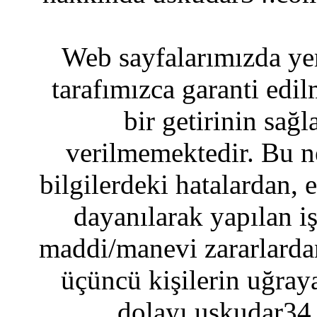
Web sayfalarımızda yer
tarafımızca garanti edil
bir getirinin sağ
verilmemektedir. Bu n
bilgilerdeki hatalardan, 
dayanılarak yapılan i
maddi/manevi zararlardan
üçüncü kişilerin uğraya
dolayı uskudar34