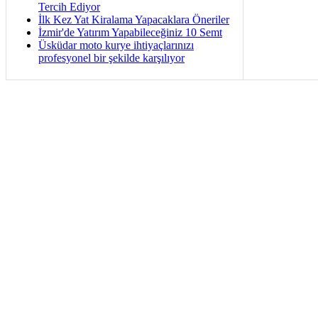
Tercih Ediyor
İlk Kez Yat Kiralama Yapacaklara Öneriler
İzmir'de Yatırım Yapabileceğiniz 10 Semt
Üsküdar moto kurye ihtiyaçlarınızı
profesyonel bir şekilde karşılıyor