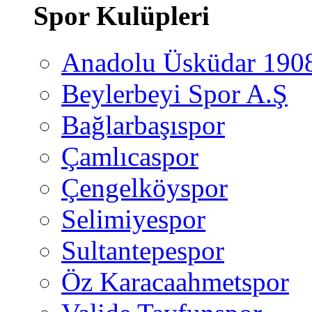
Spor Kulüpleri
Anadolu Üsküdar 190
Beylerbeyi Spor A.Ş
Bağlarbaşıspor
Çamlıcaspor
Çengelköyspor
Selimiyespor
Sultantepespor
Öz Karacaahmetspor