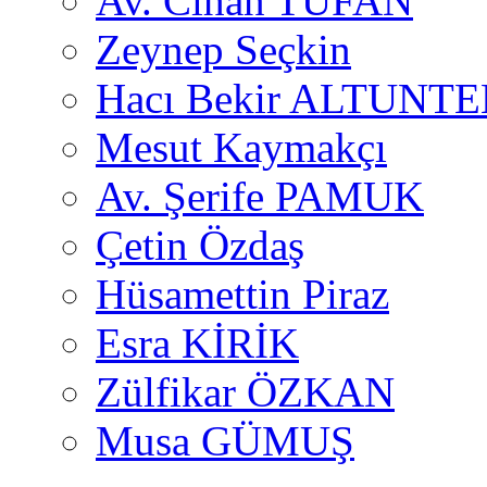
Av. Cihan TUFAN
Zeynep Seçkin
Hacı Bekir ALTUNTE
Mesut Kaymakçı
Av. Şerife PAMUK
Çetin Özdaş
Hüsamettin Piraz
Esra KİRİK
Zülfikar ÖZKAN
Musa GÜMUŞ