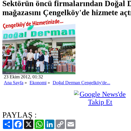
Sektörün öncü firmalarından Doğal 
mağazasını Çengelköy'de hizmete açtı
23 Ekim 2012, 01:32
Ana Sayfa
»
Ekonomi
»
Doğal Derman Çengelköy'de...
PAYLAŞ :
Paylaş
Facebook
X
WhatsApp
LinkedIn
Copy
Email
Link