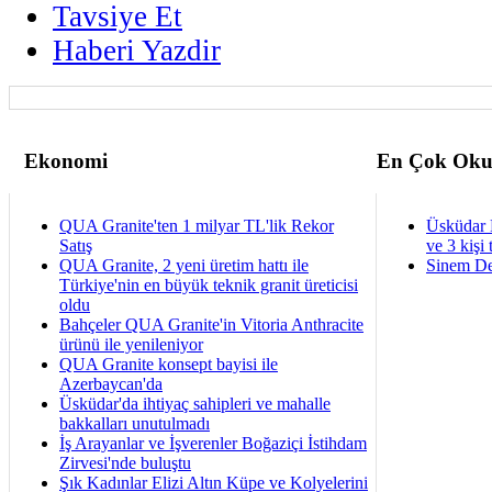
Tavsiye Et
Haberi Yazdir
Ekonomi
En Çok Oku
QUA Granite'ten 1 milyar TL'lik Rekor
Üsküdar 
Satış
ve 3 kişi 
QUA Granite, 2 yeni üretim hattı ile
Sinem De
Türkiye'nin en büyük teknik granit üreticisi
oldu
Bahçeler QUA Granite'in Vitoria Anthracite
ürünü ile yenileniyor
QUA Granite konsept bayisi ile
Azerbaycan'da
Üsküdar'da ihtiyaç sahipleri ve mahalle
bakkalları unutulmadı
İş Arayanlar ve İşverenler Boğaziçi İstihdam
Zirvesi'nde buluştu
Şık Kadınlar Elizi Altın Küpe ve Kolyelerini