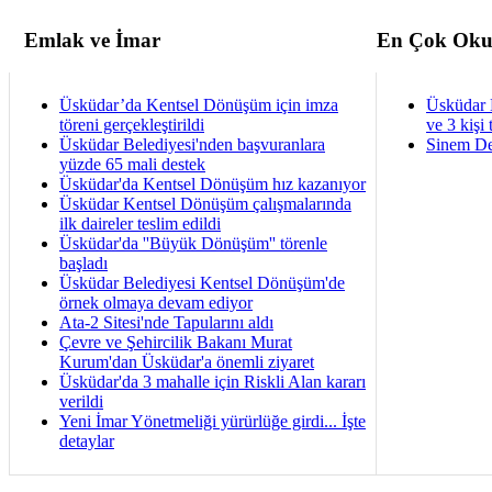
Emlak ve İmar
En Çok Oku
Üsküdar’da Kentsel Dönüşüm için imza
Üsküdar 
töreni gerçekleştirildi
ve 3 kişi 
Üsküdar Belediyesi'nden başvuranlara
Sinem De
yüzde 65 mali destek
Üsküdar'da Kentsel Dönüşüm hız kazanıyor
Üsküdar Kentsel Dönüşüm çalışmalarında
ilk daireler teslim edildi
Üsküdar'da ''Büyük Dönüşüm'' törenle
başladı
Üsküdar Belediyesi Kentsel Dönüşüm'de
örnek olmaya devam ediyor
Ata-2 Sitesi'nde Tapularını aldı
Çevre ve Şehircilik Bakanı Murat
Kurum'dan Üsküdar'a önemli ziyaret
Üsküdar'da 3 mahalle için Riskli Alan kararı
verildi
Yeni İmar Yönetmeliği yürürlüğe girdi... İşte
detaylar