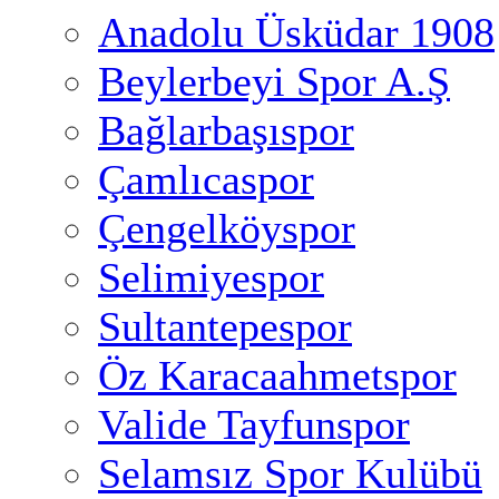
Anadolu Üsküdar 1908
Beylerbeyi Spor A.Ş
Bağlarbaşıspor
Çamlıcaspor
Çengelköyspor
Selimiyespor
Sultantepespor
Öz Karacaahmetspor
Valide Tayfunspor
Selamsız Spor Kulübü