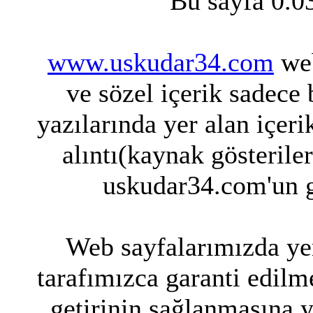
Bu sayfa 0.0
www.uskudar34.com
web
ve sözel içerik sadece
yazılarında yer alan içeri
alıntı(kaynak gösterile
uskudar34.com'un g
Web sayfalarımızda yer
tarafımızca garanti edilme
getirinin sağlanmasına 