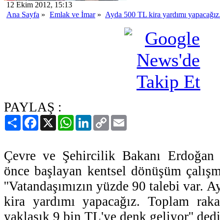
12 Ekim 2012, 15:13
Ana Sayfa
»
Emlak ve İmar
»
Ayda 500 TL kira yardımı yapacağız.
PAYLAŞ :
Paylaş
Facebook
X
WhatsApp
LinkedIn
Copy
Email
Link
Çevre ve Şehircilik Bakanı Erdoğan B
önce başlayan kentsel dönüşüm çalışmal
''Vatandaşımızın yüzde 90 talebi var. 
kira yardımı yapacağız. Toplam rak
yaklaşık 9 bin TL'ye denk geliyor'' dedi