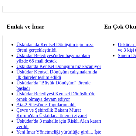
Emlak ve İmar
En Çok Oku
Üsküdar’da Kentsel Dönüşüm için imza
Üsküdar 
töreni gerçekleştirildi
ve 3 kişi 
Üsküdar Belediyesi'nden başvuranlara
Sinem De
yüzde 65 mali destek
Üsküdar'da Kentsel Dönüşüm hız kazanıyor
Üsküdar Kentsel Dönüşüm çalışmalarında
ilk daireler teslim edildi
Üsküdar'da ''Büyük Dönüşüm'' törenle
başladı
Üsküdar Belediyesi Kentsel Dönüşüm'de
örnek olmaya devam ediyor
Ata-2 Sitesi'nde Tapularını aldı
Çevre ve Şehircilik Bakanı Murat
Kurum'dan Üsküdar'a önemli ziyaret
Üsküdar'da 3 mahalle için Riskli Alan kararı
verildi
Yeni İmar Yönetmeliği yürürlüğe girdi... İşte