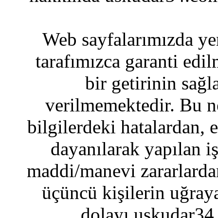
Web sayfalarımızda yer
tarafımızca garanti edil
bir getirinin sağ
verilmemektedir. Bu n
bilgilerdeki hatalardan, 
dayanılarak yapılan i
maddi/manevi zararlardan
üçüncü kişilerin uğraya
dolayı uskudar34