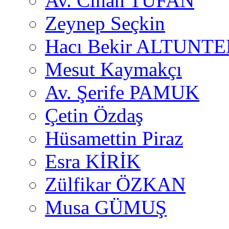
Av. Cihan TUFAN
Zeynep Seçkin
Hacı Bekir ALTUNTE
Mesut Kaymakçı
Av. Şerife PAMUK
Çetin Özdaş
Hüsamettin Piraz
Esra KİRİK
Zülfikar ÖZKAN
Musa GÜMUŞ