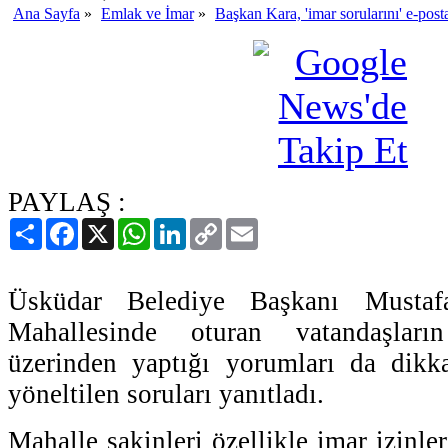
Ana Sayfa
»
Emlak ve İmar
»
Başkan Kara, 'imar sorularını' e-post
PAYLAŞ :
Paylaş
Facebook
X
WhatsApp
LinkedIn
Copy
Email
Link
Üsküdar Belediye Başkanı Mustaf
Mahallesinde oturan vatandaşları
üzerinden yaptığı yorumları da dikka
yöneltilen soruları yanıtladı.
Mahalle sakinleri özellikle imar izinle