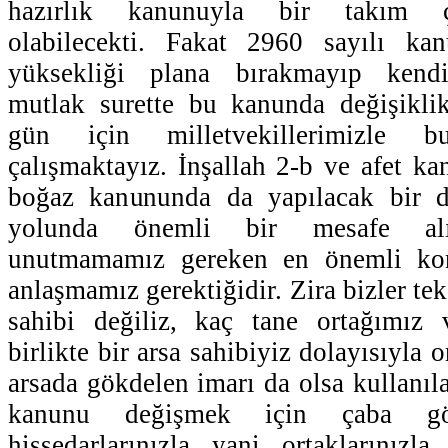
hazırlık kanunuyla bir takım
olabilecekti. Fakat 2960 sayılı ka
yüksekliği plana bırakmayıp kendi
mutlak surette bu kanunda değişikli
gün için milletvekillerimizle 
çalışmaktayız. İnşallah 2-b ve afet k
boğaz kanununda da yapılacak bir 
yolunda önemli bir mesafe alın
unutmamamız gereken en önemli konu
anlaşmamız gerektiğidir. Zira bizler tek
sahibi değiliz, kaç tane ortağımız 
birlikte bir arsa sahibiyiz dolayısıyla 
arsada gökdelen imarı da olsa kullanıl
kanunu değişmek için çaba gö
hissedarlarınızla yani ortaklarınızl