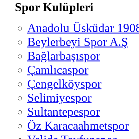
Spor Kulüpleri
Anadolu Üsküdar 190
Beylerbeyi Spor A.Ş
Bağlarbaşıspor
Çamlıcaspor
Çengelköyspor
Selimiyespor
Sultantepespor
Öz Karacaahmetspor