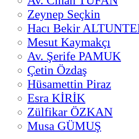
Av. Cihan TUFAN
Zeynep Seçkin
Hacı Bekir ALTUNTE
Mesut Kaymakçı
Av. Şerife PAMUK
Çetin Özdaş
Hüsamettin Piraz
Esra KİRİK
Zülfikar ÖZKAN
Musa GÜMUŞ