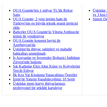
QUA Granite'ten 1 milyar TL'lik Rekor
Üsküdar 
Satış
ve 3 kişi 
QUA Granite, 2 yeni üretim hattı ile
Sinem De
Türkiye'nin en büyük teknik granit üreticisi
oldu
Bahçeler QUA Granite'in Vitoria Anthracite
ürünü ile yenileniyor
QUA Granite konsept bayisi ile
Azerbaycan'da
Üsküdar'da ihtiyaç sahipleri ve mahalle
bakkalları unutulmadı
İş Arayanlar ve İşverenler Boğaziçi İstihdam
Zirvesi'nde buluştu
Şık Kadınlar Elizi Altın Küpe ve Kolyelerini
Tercih Ediyor
İlk Kez Yat Kiralama Yapacaklara Öneriler
İzmir'de Yatırım Yapabileceğiniz 10 Semt
Üsküdar moto kurye ihtiyaçlarınızı
profesyonel bir şekilde karşılıyor