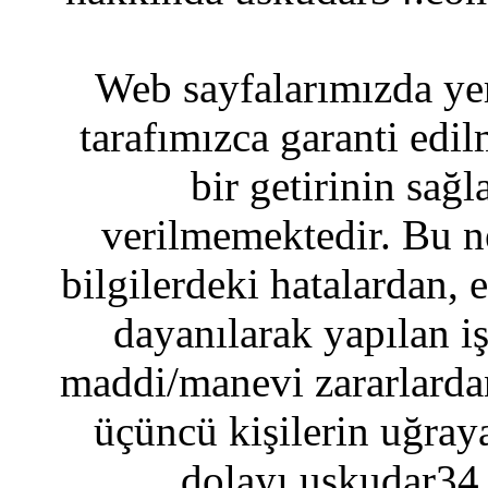
Web sayfalarımızda yer
tarafımızca garanti edil
bir getirinin sağ
verilmemektedir. Bu n
bilgilerdeki hatalardan, 
dayanılarak yapılan i
maddi/manevi zararlardan
üçüncü kişilerin uğraya
dolayı uskudar34