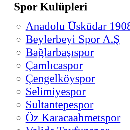
Spor Kulüpleri
Anadolu Üsküdar 190
Beylerbeyi Spor A.Ş
Bağlarbaşıspor
Çamlıcaspor
Çengelköyspor
Selimiyespor
Sultantepespor
Öz Karacaahmetspor