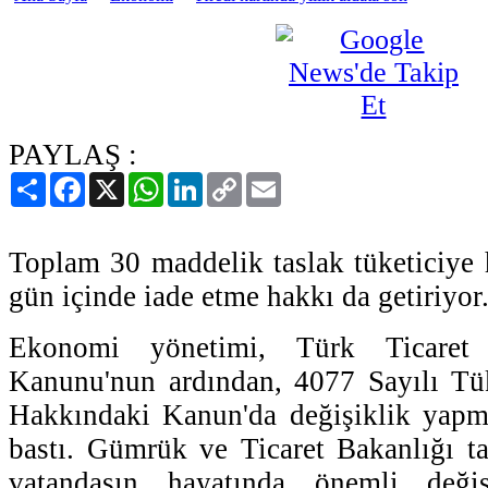
PAYLAŞ :
Paylaş
Facebook
X
WhatsApp
LinkedIn
Copy
Email
Link
Toplam 30 maddelik taslak tüketiciye 
gün içinde iade etme hakkı da getiriyor
Ekonomi yönetimi, Türk Ticaret
Kanunu'nun ardından, 4077 Sayılı Tü
Hakkındaki Kanun'da değişiklik yap
bastı. Gümrük ve Ticaret Bakanlığı t
vatandaşın hayatında önemli deği