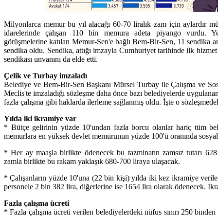
Milyonlarca memur bu yıl alacağı 60-70 liralık zam için aylardır müc
idarelerinde çalışan 110 bin memura adeta piyango vurdu. Ye
görüşmelerine katılan Memur-Sen'e bağlı Bem-Bir-Sen, 11 sendika ar
sendika oldu. Sendika, attığı imzayla Cumhuriyet tarihinde ilk hizm
sendikası unvanını da elde etti.
Çelik ve Turbay imzaladı
Belediye ve Bem-Bir-Sen Başkanı Mürsel Turbay ile Çalışma ve Sos
Meclis'te imzaladığı sözleşme daha önce bazı belediyelerde uygulanan
fazla çalışma gibi haklarda ilerleme sağlanmış oldu. İşte o sözleşmede
Yılda iki ikramiye var
* Bütçe gelirinin yüzde 10'undan fazla borcu olanlar hariç tüm beled
memurlara en yüksek devlet memurunun yüzde 100'ü oranında sosyal
* Her ay maaşla birlikte ödenecek bu tazminatın zamsız tutarı 628
zamla birlikte bu rakam yaklaşık 680-700 liraya ulaşacak.
* Çalışanların yüzde 10'una (22 bin kişi) yılda iki kez ikramiye veri
personele 2 bin 382 lira, diğerlerine ise 1654 lira olarak ödenecek. İ
Fazla çalışma ücreti
* Fazla çalışma ücreti verilen belediyelerdeki nüfus sınırı 250 bind