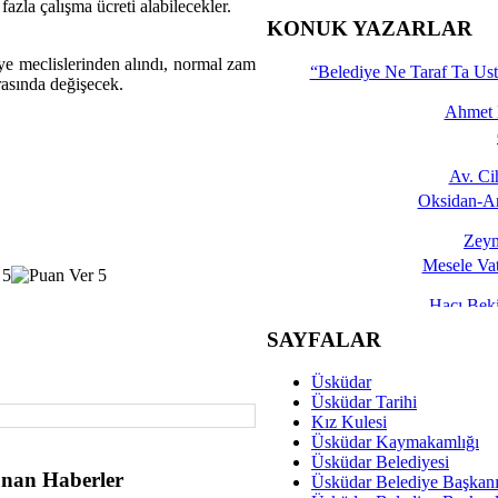
fazla çalışma ücreti alabilecekler.
İşte 
KONUK YAZARLAR
Yalçın
ye meclislerinden alındı, normal zam
“Belediye Ne Taraf Ta Ust
rasında değişecek.
Ahmet 
Av. C
Oksidan-An
Zeyn
Mesele Vat
Hacı Be
Okullarda M
SAYFALAR
Mesu
Üsküdar
Dünya Fani, Ama Kısa
Üsküdar Tarihi
Kız Kulesi
Sav
Üsküdar Kaymakamlığı
Hukukun Adale
Üsküdar Belediyesi
nan Haberler
Üsküdar Belediye Başkan