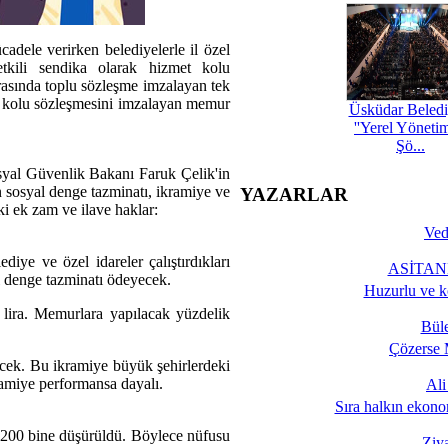
adele verirken belediyelerle il özel
tkili sendika olarak hizmet kolu
asında toplu sözleşme imzalayan tek
et kolu sözleşmesini imzalayan memur
Üsküdar Beledi
''Yerel Yöneti
Şö...
yal Güvenlik Bakanı Faruk Çelik'in
 sosyal denge tazminatı, ikramiye ve
YAZARLAR
ki ek zam ve ilave haklar:
Ved
iye ve özel idareler çalıştırdıkları
ASİTANE
 denge tazminatı ödeyecek.
Huzurlu ve k
 lira. Memurlara yapılacak yüzdelik
Bül
Çözerse 
lecek. Bu ikramiye büyük şehirlerdeki
kramiye performansa dayalı.
Al
Sıra halkın ekono
en 200 bine düşürüldü. Böylece nüfusu
Ziy