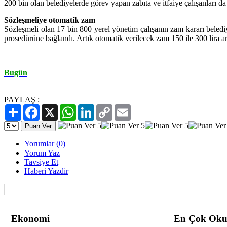
200 bin olan belediyelerde görev yapan zabıta ve itfaiye çalışanları da 
Sözleşmeliye otomatik zam
Sözleşmeli olan 17 bin 800 yerel yönetim çalışanın zam kararı beledi
prosedürüne bağlandı. Artık otomatik verilecek zam 150 ile 300 lira a
Bugün
PAYLAŞ :
Paylaş
Facebook
X
WhatsApp
LinkedIn
Copy
Email
Link
Yorumlar (0)
Yorum Yaz
Tavsiye Et
Haberi Yazdir
Ekonomi
En Çok Oku