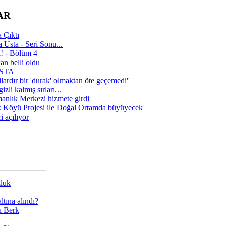
AR
 Çıktı
 Usta - Seri Sonu...
a! - Bölüm 4
n belli oldu
 USTA
lardır bir 'durak' olmaktan öte geçemedi''
zli kalmış sırları...
manlık Merkezi hizmete girdi
 Köyü Projesi ile Doğal Ortamda büyüyecek
i açılıyor
zluk
tına alındı?
ı Berk