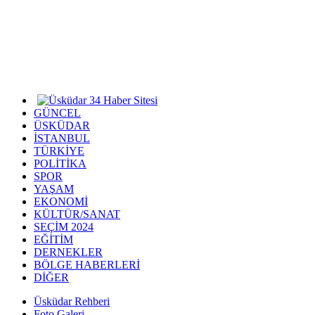
GÜNCEL
ÜSKÜDAR
İSTANBUL
TÜRKİYE
POLİTİKA
SPOR
YAŞAM
EKONOMİ
KÜLTÜR/SANAT
SEÇİM 2024
EĞİTİM
DERNEKLER
BÖLGE HABERLERİ
DİĞER
Üsküdar Rehberi
Foto Galeri