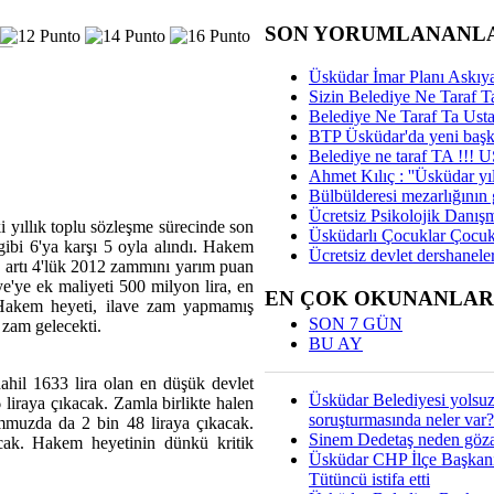
SON YORUMLANANL
Üsküdar İmar Planı Askıya
Sizin Belediye Ne Taraf Ta
Belediye Ne Taraf Ta Ust
BTP Üsküdar'da yeni başka
Belediye ne taraf TA !!!
Ahmet Kılıç : ''Üsküdar yıl
Bülbülderesi mezarlığının gi
Ücretsiz Psikolojik Danış
ıllık toplu sözleşme sürecinde son
Üsküdarlı Çocuklar Çocuk
ibi 6'ya karşı 5 oyla alındı. Hakem
Ücretsiz devlet dershaneler
,5 artı 4'lük 2012 zammını yarım puan
'ye ek maliyeti 500 milyon lira, en
EN ÇOK OKUNANLAR
 Hakem heyeti, ilave zam yapmamış
SON 7 GÜN
 zam gelecekti.
BU AY
ahil 1633 lira olan en düşük devlet
Üsküdar Belediyesi yolsu
liraya çıkacak. Zamla birlikte halen
soruşturmasında neler var?
mmuzda da 2 bin 48 liraya çıkacak.
Sinem Dedetaş neden gözal
acak. Hakem heyetinin dünkü kritik
Üsküdar CHP İlçe Başkan
Tütüncü istifa etti