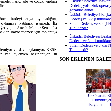
Üsküdar Belediye Başkan
demeler hariç, aile ve çocuk yardımı
Dedetaş yolsuzluk operas
ir.
gözaltına alındı
Üsküdar Belediyesi Başka
elik iradeyi ortaya koyamadığını,
Dedetaş ve 3 kişi tutuklan
n oylamaya katılmak istemedi. İki
Sinem Dedetaş ve 3 kişi 
ağrı yaptı. Ancak Memur-Sen daha
Tutuklandı?
hakları kaybetmemek için toplantıya
Üsküdar Belediyesi Başka
Dedetaş ve 3 kişi tutuklan
Sinem Dedetaş ve 3 kişi 
dilemiyor ve dava açılamıyor. KESK
Tutuklandı?
ı yeni eylemlere hazırlanıyor. Bu
SON EKLENEN GALE
Üsküdar 29 E
Cumhuriyet
Bayramı'nın 1