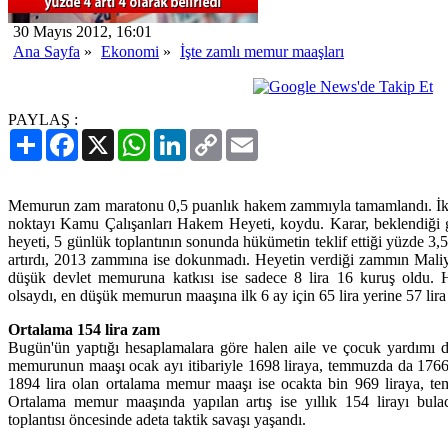
30 Mayıs 2012, 16:01
Ana Sayfa
»
Ekonomi
»
İşte zamlı memur maaşları
PAYLAŞ :
Paylaş
Facebook
X
WhatsApp
LinkedIn
Copy
Email
Link
Memurun zam maratonu 0,5 puanlık hakem zammıyla tamamlandı. İki y
noktayı Kamu Çalışanları Hakem Heyeti, koydu. Karar, beklendiği g
heyeti, 5 günlük toplantının sonunda hükümetin teklif ettiği yüzde 3
artırdı, 2013 zammına ise dokunmadı. Heyetin verdiği zammın Maliye
düşük devlet memuruna katkısı ise sadece 8 lira 16 kuruş oldu.
olsaydı, en düşük memurun maaşına ilk 6 ay için 65 lira yerine 57 lira
Ortalama 154 lira zam
Bugün'ün yaptığı hesaplamalara göre halen aile ve çocuk yardımı d
memurunun maaşı ocak ayı itibariyle 1698 liraya, temmuzda da 1766 
1894 lira olan ortalama memur maaşı ise ocakta bin 969 liraya, te
Ortalama memur maaşında yapılan artış ise yıllık 154 lirayı bul
toplantısı öncesinde adeta taktik savaşı yaşandı.