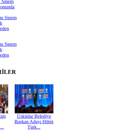
ı Sinem
yonunda
nı Sinem
dı
Neden
nı Sinem
dı
Neden
RİLER
kim
Üsküdar Belediye
Başkan Adayı Hilmi
...
Türk...