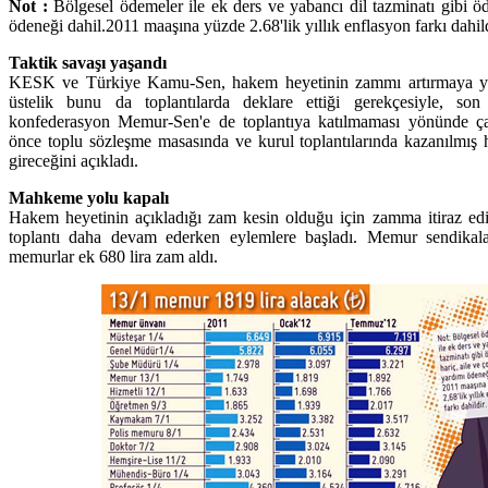
Not :
Bölgesel ödemeler ile ek ders ve yabancı dil tazminatı gibi ö
ödeneği dahil.2011 maaşına yüzde 2.68'lik yıllık enflasyon farkı dahild
Taktik savaşı yaşandı
KESK ve Türkiye Kamu-Sen, hakem heyetinin zammı artırmaya yön
üstelik bunu da toplantılarda deklare ettiği gerekçesiyle, so
konfederasyon Memur-Sen'e de toplantıya katılmaması yönünde ç
önce toplu sözleşme masasında ve kurul toplantılarında kazanılmış 
gireceğini açıkladı.
Mahkeme yolu kapalı
Hakem heyetinin açıkladığı zam kesin olduğu için zamma itiraz e
toplantı daha devam ederken eylemlere başladı. Memur sendikalar
memurlar ek 680 lira zam aldı.