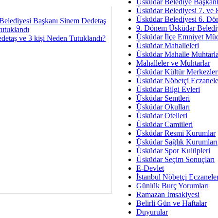
Av. Ş
Üsküdar Belediye Başkanl
Üsküdar Belediyesi 7. ve
İmar Sorunlarının Genel Ç
Üsküdar Belediyesi 6. Dö
Belediyesi Başkanı Sinem Dedetaş
9. Dönem Üsküdar Belediy
Çet
tutuklandı
Üsküdar İlçe Emniyet Mü
detaş ve 3 kişi Neden Tutuklandı?
Arakan Ner
Üsküdar Mahalleleri
Üsküdar Mahalle Muhtarla
Hüsam
Mahalleler ve Muhtarlar
Bayramın Mü
Üsküdar Kültür Merkezler
Üsküdar Nöbetçi Eczanele
Es
Üsküdar Bilgi Evleri
Ruhsal Yön
Üsküdar Semtleri
Üsküdar Okulları
Zülf
Üsküdar Otelleri
Üsküdar Kar
Üsküdar Camiileri
Üsküdar Resmi Kurumlar
Mus
Üsküdar Sağlık Kurumları
Üsküdar Spor Kulüpleri
Üsküdar Seçim Sonuçları
E-Devlet
İstanbul Nöbetçi Eczanele
Günlük Burç Yorumları
Ramazan İmsakiyesi
Belirli Gün ve Haftalar
Duyurular