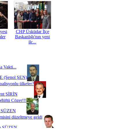
yesi
CHP Üsküdar İlçe
mler
Başkanlığı'nın yeni
ilç...
a Vakti...
 (Şenol ŞEN)
oalisyonlu ülkeler?
ent ŞİRİN
Müftü Çözer!!!
i SÜZEN
misini düzeltmeye geldi
a SÜZEN