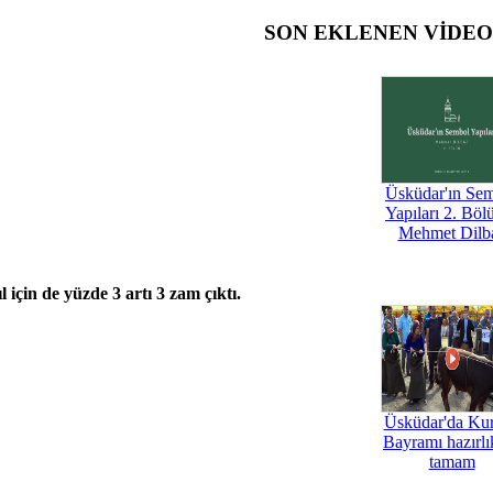
SON EKLENEN VİDE
Üsküdar'ın Se
Yapıları 2. Böl
Mehmet Dilb
için de yüzde 3 artı 3 zam çıktı.
Üsküdar'da Ku
Bayramı hazırlık
tamam