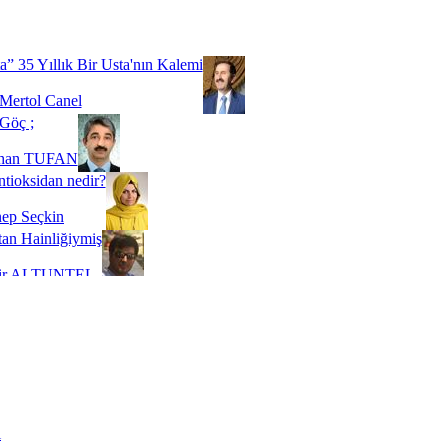
Biz buyuz...
 SOYSEVİNÇ
a” 35 Yıllık Bir Usta'nın Kalemi
Mertol Canel
Göç ;
ihan TUFAN
tioksidan nedir?
ep Seçkin
an Hainliğiymiş
kir ALTUNTEL
adde Bağımlılığı
t Kaymakçı
 Bir Süre De Olsa Burdayız
aş ŞENEL
ti Kalmadı Üstadım!
ı