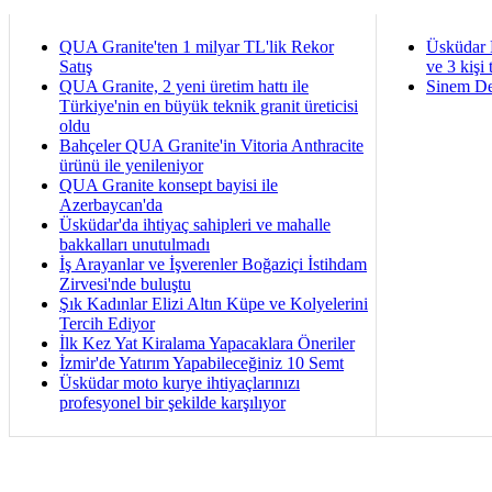
QUA Granite'ten 1 milyar TL'lik Rekor
Üsküdar 
Satış
ve 3 kişi 
QUA Granite, 2 yeni üretim hattı ile
Sinem De
Türkiye'nin en büyük teknik granit üreticisi
oldu
Bahçeler QUA Granite'in Vitoria Anthracite
ürünü ile yenileniyor
QUA Granite konsept bayisi ile
Azerbaycan'da
Üsküdar'da ihtiyaç sahipleri ve mahalle
bakkalları unutulmadı
İş Arayanlar ve İşverenler Boğaziçi İstihdam
Zirvesi'nde buluştu
Şık Kadınlar Elizi Altın Küpe ve Kolyelerini
Tercih Ediyor
İlk Kez Yat Kiralama Yapacaklara Öneriler
İzmir'de Yatırım Yapabileceğiniz 10 Semt
Üsküdar moto kurye ihtiyaçlarınızı
profesyonel bir şekilde karşılıyor