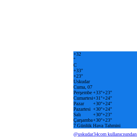
+
32
°
C
+
33°
+
23°
Uskudar
Cuma, 07
Perşembe
+
33°
+
23°
Cumartesi
+
31°
+
24°
Pazar
+
30°
+
24°
Pazartesi
+
30°
+
24°
Salı
+
30°
+
23°
Çarşamba
+
30°
+
23°
7 Günlük Hava Tahmini
@uskudar34com kullanıcısından