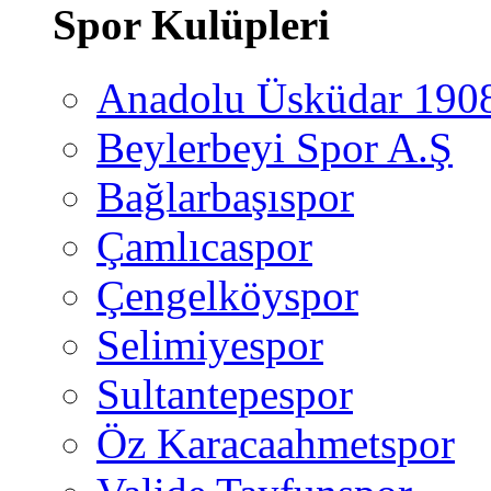
Spor Kulüpleri
Anadolu Üsküdar 190
Beylerbeyi Spor A.Ş
Bağlarbaşıspor
Çamlıcaspor
Çengelköyspor
Selimiyespor
Sultantepespor
Öz Karacaahmetspor