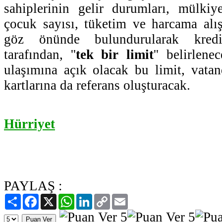
sahiplerinin gelir durumları, mülkiyet
çocuk sayısı, tüketim ve harcama alışk
göz önünde bulundurularak kredi
tarafından, ''
tek bir limit
'' belirlen
ulaşımına açık olacak bu limit, vatan
kartlarına da referans oluşturacak.
Hürriyet
PAYLAŞ :
Paylaş
Facebook
X
WhatsApp
LinkedIn
Copy
Email
Link