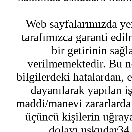
Web sayfalarımızda yer
tarafımızca garanti edil
bir getirinin sağ
verilmemektedir. Bu n
bilgilerdeki hatalardan, 
dayanılarak yapılan i
maddi/manevi zararlardan
üçüncü kişilerin uğraya
dolayı uskudar34