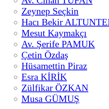
Av. Cihan TUFAN
Zeynep Seçkin
Hacı Bekir ALTUNTE
Mesut Kaymakçı
Av. Şerife PAMUK
Çetin Özdaş
Hüsamettin Piraz
Esra KİRİK
Zülfikar ÖZKAN
Musa GÜMUŞ