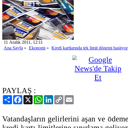
11 Aralık 2011, 12:11
Ana Sayfa
»
Ekonomi
»
Kredi kartlarında tek limit dönemi başlıyor
PAYLAŞ :
Paylaş
Facebook
X
WhatsApp
LinkedIn
Copy
Email
Link
Vatandaşların gelirlerini aşan ve ödem
kredi kartı limitlerine sınırlama geliy