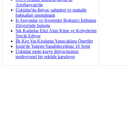
Azerbaycan'da
Üsküdar'da ihtiyaç sahipleri ve mahalle
bakkalları unutulmadı
İş Arayanlar ve İşverenler Boğaziçi İstihdam
Zirvesi'nde buluştu
Şık Kadınlar Elizi Altın Küpe ve Kolyelerini
Tercih Ediyor
İlk Kez Yat Kiralama Yapacaklara Öneriler
İzmir'de Yatırım Yapabileceğiniz 10 Semt
Üsküdar moto kurye ihtiyaçlarınızı
profesyonel bir şekilde karşılıyor