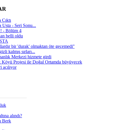
AR
 Çıktı
 Usta - Seri Sonu...
a! - Bölüm 4
n belli oldu
 USTA
lardır bir 'durak' olmaktan öte geçemedi''
zli kalmış sırları...
manlık Merkezi hizmete girdi
 Köyü Projesi ile Doğal Ortamda büyüyecek
i açılıyor
zluk
tına alındı?
ı Berk