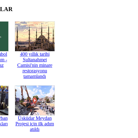
OLAR
mbol
400 yıllık tarihi
üm -
Sultanahmet
az
Camisi'nin minare
restorasyonu
tamamlandı
rban
Üsküdar Meydan
ları
Projesi için ilk adım
atıldı