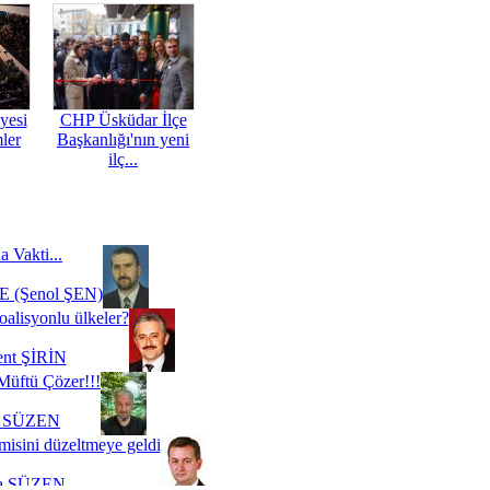
yesi
CHP Üsküdar İlçe
mler
Başkanlığı'nın yeni
ilç...
a Vakti...
 (Şenol ŞEN)
oalisyonlu ülkeler?
ent ŞİRİN
Müftü Çözer!!!
i SÜZEN
misini düzeltmeye geldi
a SÜZEN