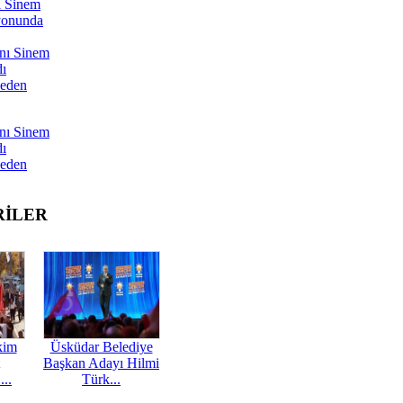
ı Sinem
yonunda
nı Sinem
dı
Neden
nı Sinem
dı
Neden
RİLER
kim
Üsküdar Belediye
Başkan Adayı Hilmi
...
Türk...