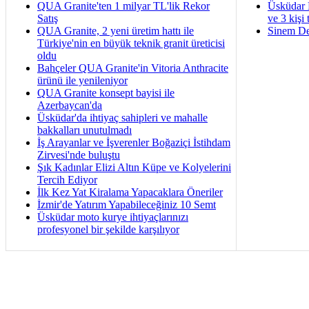
QUA Granite'ten 1 milyar TL'lik Rekor
Üsküdar 
Satış
ve 3 kişi 
QUA Granite, 2 yeni üretim hattı ile
Sinem De
Türkiye'nin en büyük teknik granit üreticisi
oldu
Bahçeler QUA Granite'in Vitoria Anthracite
ürünü ile yenileniyor
QUA Granite konsept bayisi ile
Azerbaycan'da
Üsküdar'da ihtiyaç sahipleri ve mahalle
bakkalları unutulmadı
İş Arayanlar ve İşverenler Boğaziçi İstihdam
Zirvesi'nde buluştu
Şık Kadınlar Elizi Altın Küpe ve Kolyelerini
Tercih Ediyor
İlk Kez Yat Kiralama Yapacaklara Öneriler
İzmir'de Yatırım Yapabileceğiniz 10 Semt
Üsküdar moto kurye ihtiyaçlarınızı
profesyonel bir şekilde karşılıyor