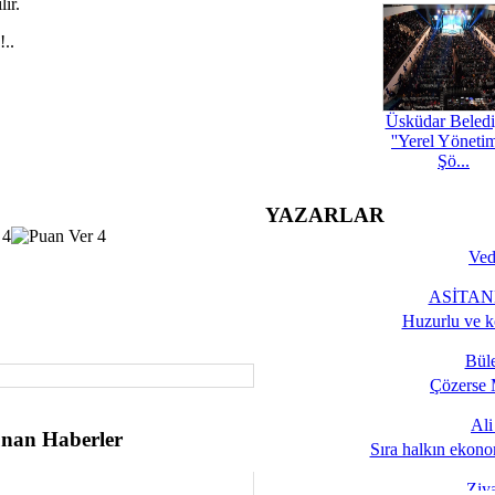
ir.
!..
Üsküdar Beledi
''Yerel Yöneti
Şö...
YAZARLAR
Ved
ASİTANE
Huzurlu ve k
Bül
Çözerse 
Al
nan Haberler
Sıra halkın ekono
Ziy