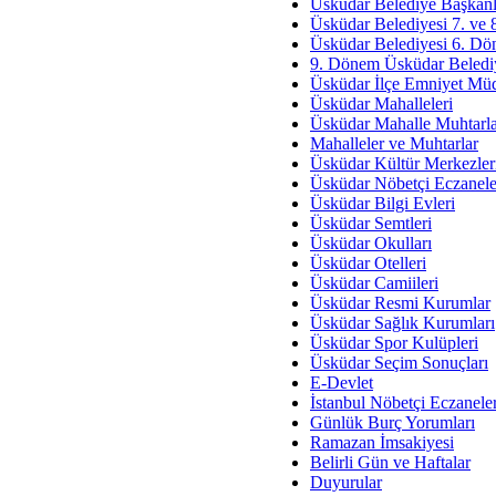
Av. Ş
Üsküdar Belediye Başkanl
Üsküdar Belediyesi 7. ve
İmar Sorunlarının Genel Ç
Üsküdar Belediyesi 6. Dö
9. Dönem Üsküdar Belediy
Çet
Üsküdar İlçe Emniyet Mü
Arakan Ner
Üsküdar Mahalleleri
Üsküdar Mahalle Muhtarla
Hüsam
Mahalleler ve Muhtarlar
Bayramın Mü
Üsküdar Kültür Merkezler
Üsküdar Nöbetçi Eczanele
Es
Üsküdar Bilgi Evleri
Ruhsal Yön
Üsküdar Semtleri
Üsküdar Okulları
Zülf
Üsküdar Otelleri
Üsküdar Kar
Üsküdar Camiileri
Üsküdar Resmi Kurumlar
Mus
Üsküdar Sağlık Kurumları
Üsküdar Spor Kulüpleri
Üsküdar Seçim Sonuçları
E-Devlet
İstanbul Nöbetçi Eczanele
Günlük Burç Yorumları
Ramazan İmsakiyesi
Belirli Gün ve Haftalar
Duyurular