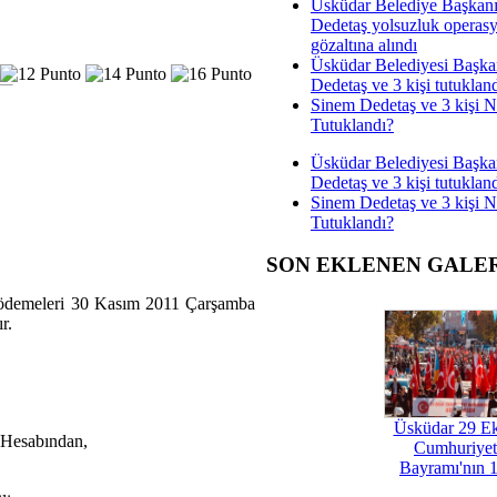
Üsküdar Belediye Başkan
Dedetaş yolsuzluk operas
gözaltına alındı
Üsküdar Belediyesi Başka
Dedetaş ve 3 kişi tutuklan
Sinem Dedetaş ve 3 kişi 
Tutuklandı?
Üsküdar Belediyesi Başka
Dedetaş ve 3 kişi tutuklan
Sinem Dedetaş ve 3 kişi 
Tutuklandı?
SON EKLENEN GALE
sit ödemeleri 30 Kasım 2011 Çarşamba
r.
Üsküdar 29 E
 Hesabından,
Cumhuriyet
Bayramı'nın 1