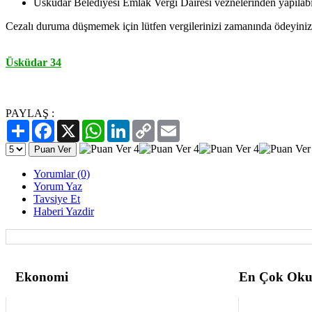
Üsküdar Belediyesi Emlak Vergi Dairesi veznelerinden yapılabil
Cezalı duruma düşmemek için lütfen vergilerinizi zamanında ödeyiniz
Üsküdar 34
PAYLAŞ :
Paylaş
Facebook
X
WhatsApp
LinkedIn
Copy
Email
Link
Yorumlar (0)
Yorum Yaz
Tavsiye Et
Haberi Yazdir
Ekonomi
En Çok Oku