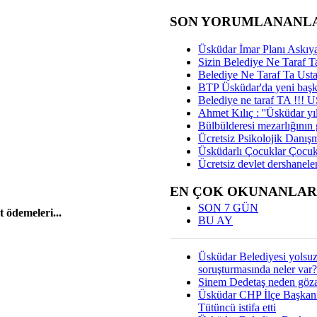
SON YORUMLANANL
Üsküdar İmar Planı Askıya
Sizin Belediye Ne Taraf Ta
Belediye Ne Taraf Ta Ust
BTP Üsküdar'da yeni başka
Belediye ne taraf TA !!!
Ahmet Kılıç : ''Üsküdar yıl
Bülbülderesi mezarlığının gi
Ücretsiz Psikolojik Danış
Üsküdarlı Çocuklar Çocuk
Ücretsiz devlet dershaneler
EN ÇOK OKUNANLAR
SON 7 GÜN
t ödemeleri...
BU AY
Üsküdar Belediyesi yolsu
soruşturmasında neler var?
Sinem Dedetaş neden gözal
Üsküdar CHP İlçe Başkan
Tütüncü istifa etti