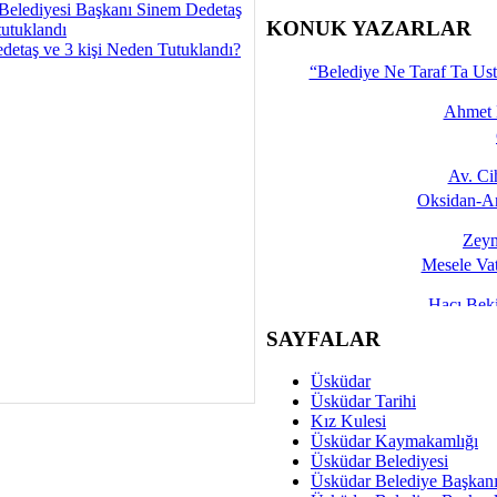
Belediyesi Başkanı Sinem Dedetaş
İşte 
KONUK YAZARLAR
tutuklandı
detaş ve 3 kişi Neden Tutuklandı?
Yalçın
“Belediye Ne Taraf Ta Ust
Ahmet 
Av. C
Oksidan-An
Zeyn
Mesele Vat
Hacı Be
Okullarda M
SAYFALAR
Mesu
Üsküdar
Dünya Fani, Ama Kısa
Üsküdar Tarihi
Kız Kulesi
Sav
Üsküdar Kaymakamlığı
Hukukun Adale
Üsküdar Belediyesi
Üsküdar Belediye Başkan