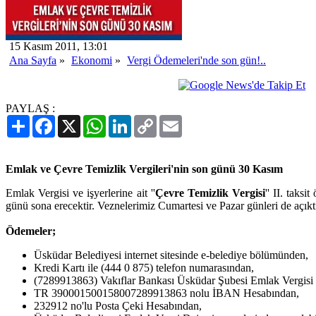
15 Kasım 2011, 13:01
Ana Sayfa
»
Ekonomi
»
Vergi Ödemeleri'nde son gün!..
PAYLAŞ :
Paylaş
Facebook
X
WhatsApp
LinkedIn
Copy
Email
Link
Emlak ve Çevre Temizlik Vergileri'nin son günü 30 Kasım
Emlak Vergisi ve işyerlerine ait ''
Çevre Temizlik Vergisi
'' II. tak
günü sona erecektir. Veznelerimiz Cumartesi ve Pazar günleri de açıktı
Ödemeler;
Üsküdar Belediyesi internet sitesinde e-belediye bölümünden,
Kredi Kartı ile (444 0 875) telefon numarasından,
(7289913863) Vakıflar Bankası Üsküdar Şubesi Emlak Vergisi
TR 390001500158007289913863 nolu İBAN Hesabından,
232912 no'lu Posta Çeki Hesabından,