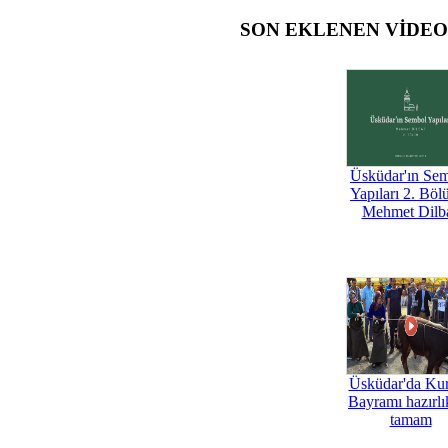
SON EKLENEN VİDE
Üsküdar'ın Se
Yapıları 2. Böl
Mehmet Dilb
Üsküdar'da Ku
Bayramı hazırlık
tamam