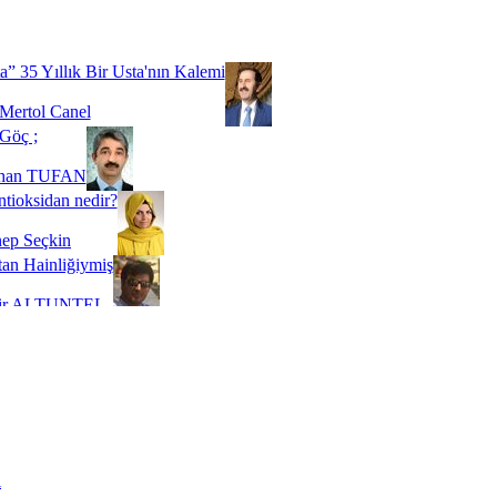
Biz buyuz...
 SOYSEVİNÇ
a” 35 Yıllık Bir Usta'nın Kalemi
Mertol Canel
Göç ;
ihan TUFAN
tioksidan nedir?
ep Seçkin
an Hainliğiymiş
kir ALTUNTEL
adde Bağımlılığı
t Kaymakçı
 Bir Süre De Olsa Burdayız
aş ŞENEL
ti Kalmadı Üstadım!
ı