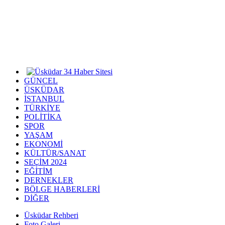
GÜNCEL
ÜSKÜDAR
İSTANBUL
TÜRKİYE
POLİTİKA
SPOR
YAŞAM
EKONOMİ
KÜLTÜR/SANAT
SEÇİM 2024
EĞİTİM
DERNEKLER
BÖLGE HABERLERİ
DİĞER
Üsküdar Rehberi
Foto Galeri