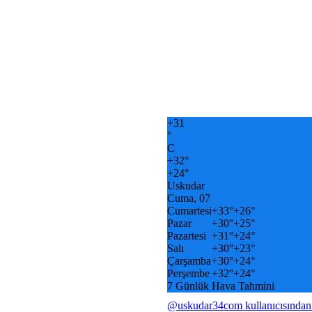
+
31
°
C
+
32°
+
24°
Uskudar
Cuma, 07
Cumartesi
+
33°
+
26°
Pazar
+
30°
+
25°
Pazartesi
+
31°
+
24°
Salı
+
30°
+
23°
Çarşamba
+
30°
+
24°
Perşembe
+
32°
+
24°
7 Günlük Hava Tahmini
@uskudar34com kullanıcısından