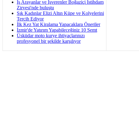
İş Arayanlar ve İşverenler Boğaziçi İstihdam
Zirvesi'nde buluştu
Şık Kadınlar Elizi Altın Küpe ve Kolyelerini
Tercih Ediyor
İlk Kez Yat Kiralama Yapacaklara Öneriler
İzmir'de Yatırım Yapabileceğiniz 10 Semt
Üsküdar moto kurye ihtiyaçlarınızı
profesyonel bir şekilde karşılıyor