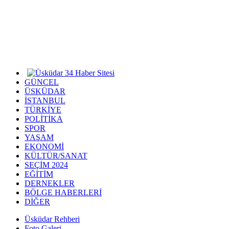
GÜNCEL
ÜSKÜDAR
İSTANBUL
TÜRKİYE
POLİTİKA
SPOR
YAŞAM
EKONOMİ
KÜLTÜR/SANAT
SEÇİM 2024
EĞİTİM
DERNEKLER
BÖLGE HABERLERİ
DİĞER
Üsküdar Rehberi
Foto Galeri