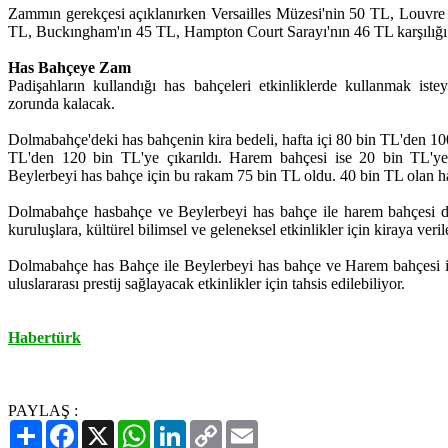
Zammın gerekçesi açıklanırken Versailles Müzesi'nin 50 TL, Louvre
TL, Buckıngham'ın 45 TL, Hampton Court Sarayı'nın 46 TL karşılığı g
Has Bahçeye Zam
Padişahların kullandığı has bahçeleri etkinliklerde kullanmak ist
zorunda kalacak.
Dolmabahçe'deki has bahçenin kira bedeli, hafta içi 80 bin TL'den 100
TL'den 120 bin TL'ye çıkarıldı. Harem bahçesi ise 20 bin TL'ye
Beylerbeyi has bahçe için bu rakam 75 bin TL oldu. 40 bin TL olan ha
Dolmabahçe hasbahçe ve Beylerbeyi has bahçe ile harem bahçesi d
kuruluşlara, kültürel bilimsel ve geleneksel etkinlikler için kiraya veril
Dolmabahçe has Bahçe ile Beylerbeyi has bahçe ve Harem bahçesi 
uluslararası prestij sağlayacak etkinlikler için tahsis edilebiliyor.
Habertürk
PAYLAŞ :
Paylaş
Facebook
X
WhatsApp
LinkedIn
Copy
Email
Link