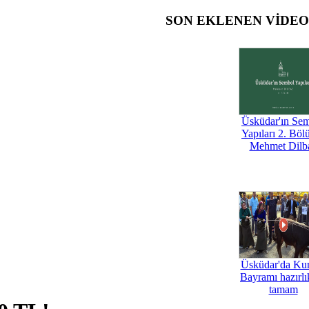
SON EKLENEN VİDE
Üsküdar'ın Se
Yapıları 2. Böl
Mehmet Dilb
Üsküdar'da Ku
Bayramı hazırlık
tamam