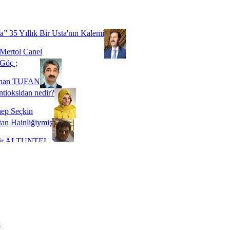
Biz buyuz...
 SOYSEVİNÇ
a” 35 Yıllık Bir Usta'nın Kalemi
Mertol Canel
Göç ;
ihan TUFAN
tioksidan nedir?
ep Seçkin
an Hainliğiymiş
kir ALTUNTEL
adde Bağımlılığı
t Kaymakçı
 Bir Süre De Olsa Burdayız
aş ŞENEL
ti Kalmadı Üstadım!
ı