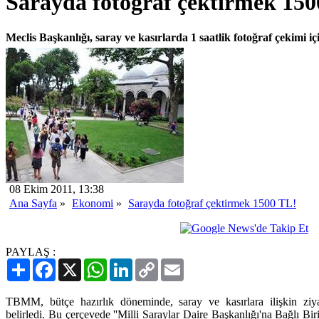
Sarayda fotoğraf çektirmek 150
Meclis Başkanlığı, saray ve kasırlarda 1 saatlik fotoğraf çekimi 
08 Ekim 2011, 13:38
Ana Sayfa
»
Ekonomi
»
Sarayda fotoğraf çektirmek 1500 TL!
PAYLAŞ :
Paylaş
Facebook
X
WhatsApp
LinkedIn
Copy
Email
Link
TBMM, bütçe hazırlık döneminde, saray ve kasırlara ilişkin ziyar
belirledi. Bu çerçevede ''Milli Saraylar Daire Başkanlığı'na Bağlı 