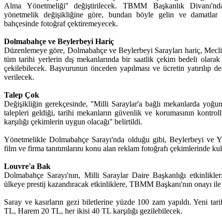
Alma Yönetmeliği'' değiştirilecek. TBMM Başkanlık Divanı'nd
yönetmelik değişikliğine göre, bundan böyle gelin ve damatlar is
bahçesinde fotoğraf çektiremeyecek.
Dolmabahçe ve Beylerbeyi Hariç
Düzenlemeye göre, Dolmabahçe ve Beylerbeyi Sarayları hariç, Meclis
tüm tarihi yerlerin dış mekanlarında bir saatlik çekim bedeli olar
çekilebilecek. Başvurunun önceden yapılması ve ücretin yatırılıp de
verilecek.
Talep Çok
Değişikliğin gerekçesinde, ''Milli Saraylar'a bağlı mekanlarda yoğu
talepleri geldiği, tarihi mekanların güvenlik ve korumasının kontrol
karşılığı çekimlerin uygun olacağı'' belirtildi.
Yönetmelikle Dolmabahçe Sarayı'nda olduğu gibi, Beylerbeyi ve Yıl
film ve firma tanıtımlarını konu alan reklam fotoğrafı çekimlerinde ku
Louvre'a Bak
Dolmabahçe Sarayı'nın, Milli Saraylar Daire Başkanlığı etkinlikle
ülkeye prestij kazandıracak etkinliklere, TBMM Başkanı'nın onayı ile 
Saray ve kasırların gezi biletlerine yüzde 100 zam yapıldı. Yeni t
TL, Harem 20 TL, her ikisi 40 TL karşılığı gezilebilecek.