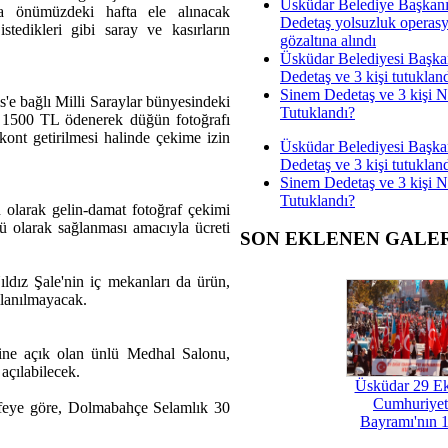
Üsküdar Belediye Başkan
a önümüzdeki hafta ele alınacak
Dedetaş yolsuzluk operas
tedikleri gibi saray ve kasırların
gözaltına alındı
Üsküdar Belediyesi Başka
Dedetaş ve 3 kişi tutuklan
Sinem Dedetaş ve 3 kişi 
'e bağlı Milli Saraylar bünyesindeki
Tutuklandı?
ak 1500 TL ödenerek düğün fotoğrafı
kont getirilmesi halinde çekime izin
Üsküdar Belediyesi Başka
Dedetaş ve 3 kişi tutuklan
Sinem Dedetaş ve 3 kişi 
Tutuklandı?
n olarak gelin-damat fotoğraf çekimi
lü olarak sağlanması amacıyla ücreti
SON EKLENEN GALE
dız Şale'nin iç mekanları da ürün,
llanılmayacak.
rine açık olan ünlü Medhal Salonu,
açılabilecek.
Üsküdar 29 E
Cumhuriyet
arifeye göre, Dolmabahçe Selamlık 30
Bayramı'nın 1