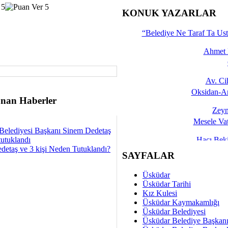
İşte 
KONUK YAZARLAR
Yalçın
“Belediye Ne Taraf Ta Ust
Ahmet 
Av. C
Oksidan-An
nan Haberler
Zeyn
Mesele Vat
Belediyesi Başkanı Sinem Dedetaş
tutuklandı
Hacı Be
detaş ve 3 kişi Neden Tutuklandı?
Okullarda M
SAYFALAR
Mesu
Üsküdar
Dünya Fani, Ama Kısa
Üsküdar Tarihi
Kız Kulesi
Sav
Üsküdar Kaymakamlığı
Hukukun Adale
Üsküdar Belediyesi
Üsküdar Belediye Başkan