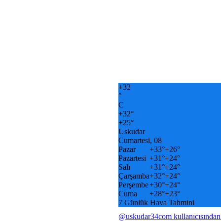
+
32
°
C
+
32°
+
25°
Uskudar
Cumartesi, 08
Pazar
+
33°
+
26°
Pazartesi
+
31°
+
24°
Salı
+
31°
+
24°
Çarşamba
+
32°
+
24°
Perşembe
+
30°
+
24°
Cuma
+
28°
+
23°
7 Günlük Hava Tahmini
@uskudar34com kullanıcısından