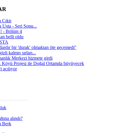
AR
 Çıktı
 Usta - Seri Sonu...
a! - Bölüm 4
n belli oldu
 USTA
lardır bir 'durak' olmaktan öte geçemedi''
zli kalmış sırları...
manlık Merkezi hizmete girdi
 Köyü Projesi ile Doğal Ortamda büyüyecek
i açılıyor
zluk
tına alındı?
ı Berk