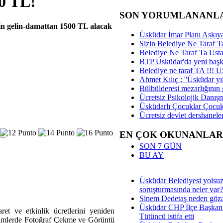
0 TL!
SON YORUMLANANL
için gelin-damattan 1500 TL alacak
Üsküdar İmar Planı Askıya
Sizin Belediye Ne Taraf Ta
Belediye Ne Taraf Ta Ust
BTP Üsküdar'da yeni başka
Belediye ne taraf TA !!!
Ahmet Kılıç : ''Üsküdar yıl
Bülbülderesi mezarlığının gi
Ücretsiz Psikolojik Danış
Üsküdarlı Çocuklar Çocuk
Ücretsiz devlet dershaneler
EN ÇOK OKUNANLAR
SON 7 GÜN
BU AY
Üsküdar Belediyesi yolsu
soruşturmasında neler var?
Sinem Dedetaş neden gözal
Üsküdar CHP İlçe Başkan
et ve etkinlik ücretlerini yeniden
Tütüncü istifa etti
Birimlerde Fotoğraf Çekme ve Görüntü