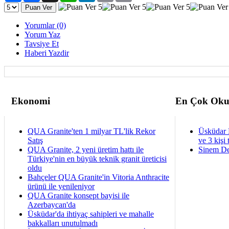
Yorumlar (0)
Yorum Yaz
Tavsiye Et
Haberi Yazdir
Ekonomi
En Çok Oku
QUA Granite'ten 1 milyar TL'lik Rekor
Üsküdar 
Satış
ve 3 kişi 
QUA Granite, 2 yeni üretim hattı ile
Sinem De
Türkiye'nin en büyük teknik granit üreticisi
oldu
Bahçeler QUA Granite'in Vitoria Anthracite
ürünü ile yenileniyor
QUA Granite konsept bayisi ile
Azerbaycan'da
Üsküdar'da ihtiyaç sahipleri ve mahalle
bakkalları unutulmadı