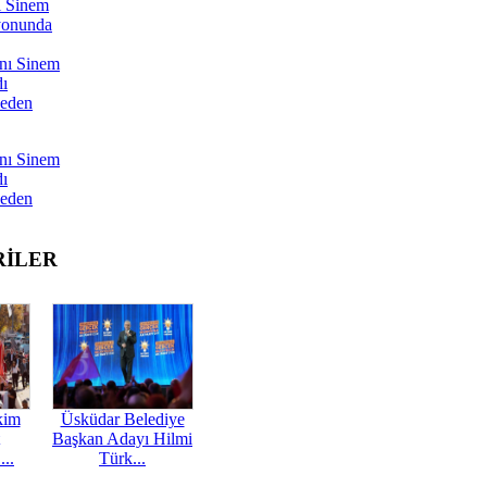
ı Sinem
yonunda
nı Sinem
dı
Neden
nı Sinem
dı
Neden
RİLER
kim
Üsküdar Belediye
Başkan Adayı Hilmi
...
Türk...