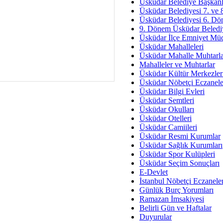
Av. Ş
Üsküdar Belediye Başkanl
Üsküdar Belediyesi 7. ve
İmar Sorunlarının Genel Ç
Üsküdar Belediyesi 6. Dö
9. Dönem Üsküdar Belediy
Çet
Üsküdar İlçe Emniyet Mü
Arakan Ner
Üsküdar Mahalleleri
Üsküdar Mahalle Muhtarla
Hüsam
Mahalleler ve Muhtarlar
Bayramın Mü
Üsküdar Kültür Merkezler
Üsküdar Nöbetçi Eczanele
Es
Üsküdar Bilgi Evleri
Ruhsal Yön
Üsküdar Semtleri
Üsküdar Okulları
Zülf
Üsküdar Otelleri
Üsküdar Kar
Üsküdar Camiileri
Üsküdar Resmi Kurumlar
Mus
Üsküdar Sağlık Kurumları
Üsküdar Spor Kulüpleri
Üsküdar Seçim Sonuçları
E-Devlet
İstanbul Nöbetçi Eczanele
Günlük Burç Yorumları
Ramazan İmsakiyesi
Belirli Gün ve Haftalar
Duyurular