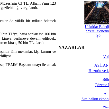
 Müzesi'nin 63 TL, Alhamra'nın 123
ezilebildiği vurgulandı.
eyenler de yüklü bir miktar ödemek
Üsküdar Beledi
''Yerel Yöneti
 bin TL'ye, hafta sonları ise 100 bin
Şö...
 kiraya verilmeye devam edilecek.
rem kirası, 50 bin TL olacak.
YAZARLAR
ışında tüm mekanlar, kişi kurum ve
ebiliyor.
Ved
ise, TBMM Başkanı onayı ile ancak
ASİTANE
Huzurlu ve k
Bül
Çözerse 
Al
Sıra halkın ekono
Ziy