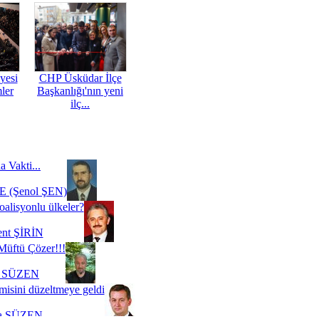
yesi
CHP Üsküdar İlçe
mler
Başkanlığı'nın yeni
ilç...
a Vakti...
 (Şenol ŞEN)
oalisyonlu ülkeler?
ent ŞİRİN
Müftü Çözer!!!
i SÜZEN
misini düzeltmeye geldi
a SÜZEN