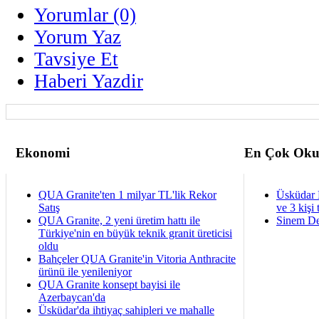
Yorumlar (0)
Yorum Yaz
Tavsiye Et
Haberi Yazdir
Ekonomi
En Çok Oku
QUA Granite'ten 1 milyar TL'lik Rekor
Üsküdar 
Satış
ve 3 kişi 
QUA Granite, 2 yeni üretim hattı ile
Sinem De
Türkiye'nin en büyük teknik granit üreticisi
oldu
Bahçeler QUA Granite'in Vitoria Anthracite
ürünü ile yenileniyor
QUA Granite konsept bayisi ile
Azerbaycan'da
Üsküdar'da ihtiyaç sahipleri ve mahalle