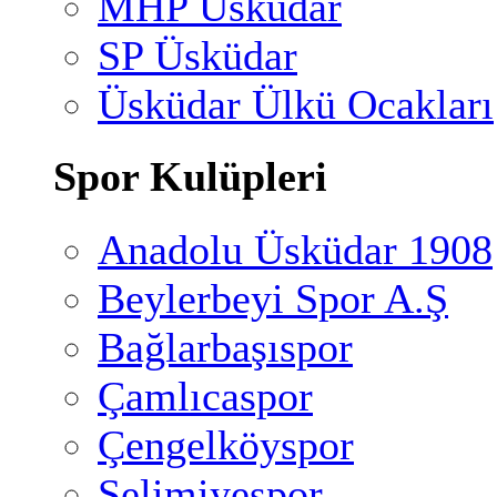
MHP Üsküdar
SP Üsküdar
Üsküdar Ülkü Ocakları
Spor Kulüpleri
Anadolu Üsküdar 1908
Beylerbeyi Spor A.Ş
Bağlarbaşıspor
Çamlıcaspor
Çengelköyspor
Selimiyespor