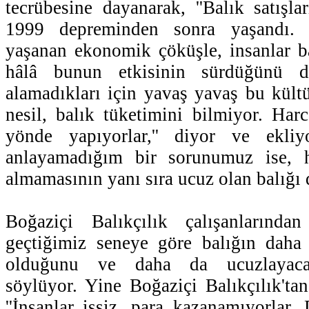
tecrübesine dayanarak, ''Balık satışla
1999 depreminden sonra yaşandı. 
yaşanan ekonomik çöküşle, insanlar b
hâlâ bunun etkisinin sürdüğünü d
alamadıkları için yavaş yavaş bu kült
nesil, balık tüketimini bilmiyor. Harc
yönde yapıyorlar,'' diyor ve ekliy
anlayamadığım bir sorunumuz ise, h
almamasının yanı sıra ucuz olan balığı 
Boğaziçi Balıkçılık çalışanlarınd
geçtiğimiz seneye göre balığın daha
olduğunu ve daha da ucuzlayacağı
söylüyor. Yine Boğaziçi Balıkçılık'tan
''İnsanlar işsiz, para kazanamıyorlar.