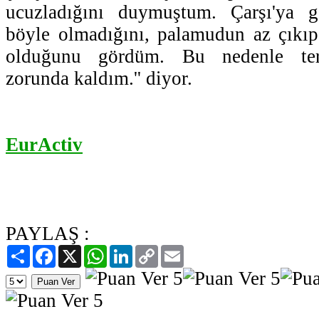
ucuzladığını duymuştum. Çarşı'ya 
böyle olmadığını, palamudun az çıkıp,
olduğunu gördüm. Bu nedenle terc
zorunda kaldım.'' diyor.
EurActiv
PAYLAŞ :
Paylaş
Facebook
X
WhatsApp
LinkedIn
Copy
Email
Link