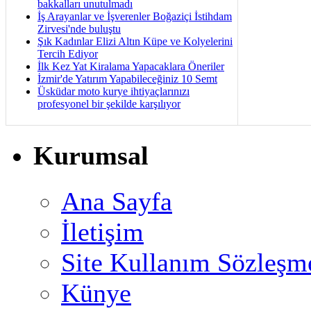
bakkalları unutulmadı
İş Arayanlar ve İşverenler Boğaziçi İstihdam
Zirvesi'nde buluştu
Şık Kadınlar Elizi Altın Küpe ve Kolyelerini
Tercih Ediyor
İlk Kez Yat Kiralama Yapacaklara Öneriler
İzmir'de Yatırım Yapabileceğiniz 10 Semt
Üsküdar moto kurye ihtiyaçlarınızı
profesyonel bir şekilde karşılıyor
Kurumsal
Ana Sayfa
İletişim
Site Kullanım Sözleşm
Künye