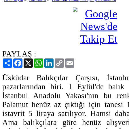
PAYLAŞ :
Paylaş
Facebook
X
WhatsApp
LinkedIn
Copy
Email
Link
Üsküdar Balıkçılar Çarşısı, İstanb
pazarlarından biri. 1 Eylül'de balık
İstanbul Anadolu Yakası'nın bu renkl
Palamut henüz az çıktığı için tanesi 
istavrit 5 liraya satılıyor. Hamsi dah
Ama balıkçılara göre henüz alışver