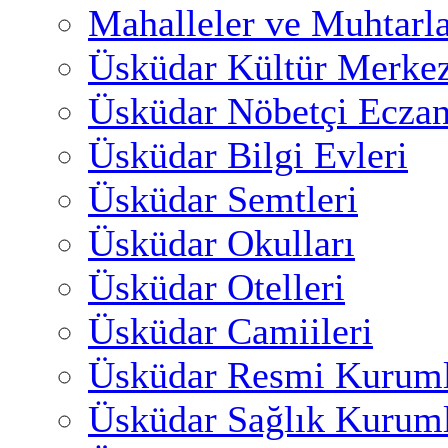
Mahalleler ve Muhtarl
Üsküdar Kültür Merkez
Üsküdar Nöbetçi Eczan
Üsküdar Bilgi Evleri
Üsküdar Semtleri
Üsküdar Okulları
Üsküdar Otelleri
Üsküdar Camiileri
Üsküdar Resmi Kuruml
Üsküdar Sağlık Kuruml