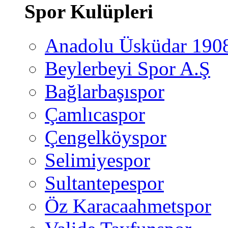
Spor Kulüpleri
Anadolu Üsküdar 190
Beylerbeyi Spor A.Ş
Bağlarbaşıspor
Çamlıcaspor
Çengelköyspor
Selimiyespor
Sultantepespor
Öz Karacaahmetspor