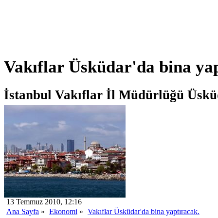
Vakıflar Üsküdar'da bina ya
İstanbul Vakıflar İl Müdürlüğü Üsküd
13 Temmuz 2010, 12:16
Ana Sayfa
»
Ekonomi
»
Vakıflar Üsküdar'da bina yaptıracak.