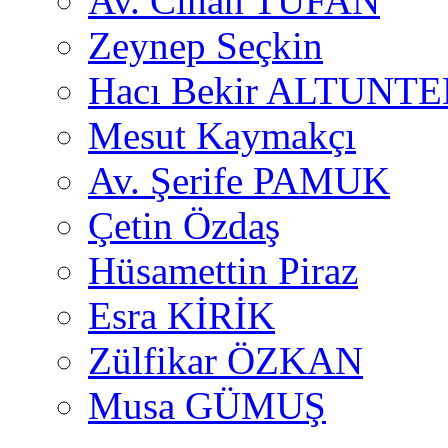
Av. Cihan TUFAN
Zeynep Seçkin
Hacı Bekir ALTUNTE
Mesut Kaymakçı
Av. Şerife PAMUK
Çetin Özdaş
Hüsamettin Piraz
Esra KİRİK
Zülfikar ÖZKAN
Musa GÜMUŞ