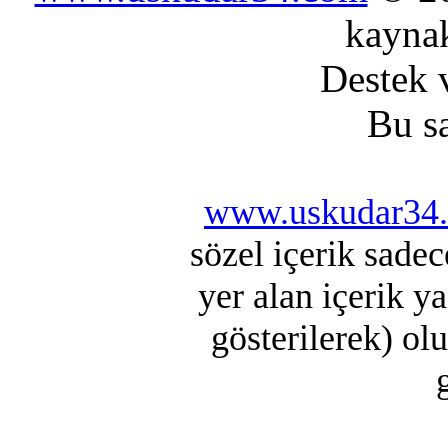
kaynak
Destek 
Bu s
www.uskudar34
sözel içerik sade
yer alan içerik y
gösterilerek) ol