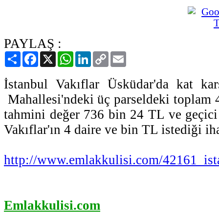
PAYLAŞ :
Paylaş
Facebook
X
WhatsApp
LinkedIn
Copy
Email
Link
İstanbul Vakıflar Üsküdar'da kat kar
Mahallesi'ndeki üç parseldeki toplam 4
tahmini değer 736 bin 24 TL ve geçici 
Vakıflar'ın 4 daire ve bin TL istediği 
http://www.emlakkulisi.com/42161_ist
Emlakkulisi.com