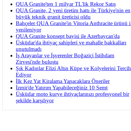
QUA Granite'ten 1 milyar TL'lik Rekor Satış
QUA Granite, 2 yeni üretim hattı ile Türkiye'nin en
büyük teknik granit üreticisi oldu
Bahçeler QUA Granite'in Vitoria Anthracite ürünü i
yenileniyor
QUA Granite konsept bayisi ile Azerbaycan'da
Üsküdar'da ihtiyaç sahipleri ve mahalle bakkalları
unutulmadı
İş Arayanlar ve İşverenler Boğaziçi İstihdam
Zirvesi'nde buluştu
Şık Kadınlar Elizi Altın Küpe ve Kolyelerini Tercih
Ediyor
İlk Kez Yat Kiralama Yapacaklara Öneriler
İzmir'de Yatırım Yapabileceğiniz 10 Semt
Üsküdar moto kurye ihtiyaçlarınızı profesyonel bir
şekilde karşılıyor