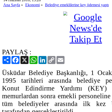
Ana Sayfa
»
Ekonomi
»
Belediye emeklilerine key ödemesi yaptı
PAYLAŞ :
Paylaş
Facebook
X
WhatsApp
LinkedIn
Copy
Email
Link
Üsküdar Belediye Başkanlığı, 1 Oca
1995 tarihleri arasında belediye pe
Konut Edindirme Yardımı (KEY) tu
memurlardan sonra emekli personeline
tüm belediyeler arasında ilk kez 
tarafından gerçekleştirildi.