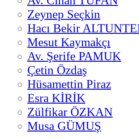
Av. Cihan TUFAN
Zeynep Seçkin
Hacı Bekir ALTUNTE
Mesut Kaymakçı
Av. Şerife PAMUK
Çetin Özdaş
Hüsamettin Piraz
Esra KİRİK
Zülfikar ÖZKAN
Musa GÜMUŞ