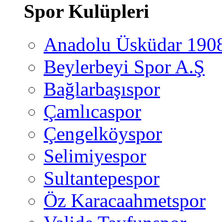
Spor Kulüpleri
Anadolu Üsküdar 190
Beylerbeyi Spor A.Ş
Bağlarbaşıspor
Çamlıcaspor
Çengelköyspor
Selimiyespor
Sultantepespor
Öz Karacaahmetspor