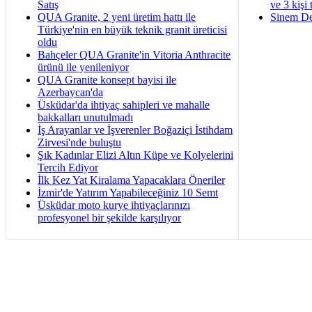
Satış
ve 3 kişi 
QUA Granite, 2 yeni üretim hattı ile
Sinem De
Türkiye'nin en büyük teknik granit üreticisi
oldu
Bahçeler QUA Granite'in Vitoria Anthracite
ürünü ile yenileniyor
QUA Granite konsept bayisi ile
Azerbaycan'da
Üsküdar'da ihtiyaç sahipleri ve mahalle
bakkalları unutulmadı
İş Arayanlar ve İşverenler Boğaziçi İstihdam
Zirvesi'nde buluştu
Şık Kadınlar Elizi Altın Küpe ve Kolyelerini
Tercih Ediyor
İlk Kez Yat Kiralama Yapacaklara Öneriler
İzmir'de Yatırım Yapabileceğiniz 10 Semt
Üsküdar moto kurye ihtiyaçlarınızı
profesyonel bir şekilde karşılıyor