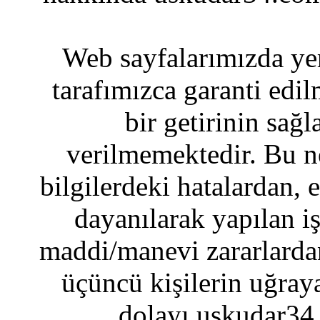
Web sayfalarımızda yer
tarafımızca garanti edil
bir getirinin sağ
verilmemektedir. Bu n
bilgilerdeki hatalardan, 
dayanılarak yapılan i
maddi/manevi zararlardan
üçüncü kişilerin uğraya
dolayı uskudar34