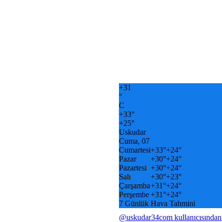
+
31
°
C
+
33°
+
25°
Uskudar
Cuma, 07
Cumartesi
+
33°
+
24°
Pazar
+
30°
+
24°
Pazartesi
+
30°
+
24°
Salı
+
30°
+
23°
Çarşamba
+
31°
+
24°
Perşembe
+
31°
+
24°
7 Günlük Hava Tahmini
@uskudar34com kullanıcısından