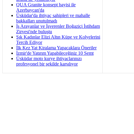
QUA Granite konsept bayisi ile
Azerbaycan'da
Üsküdar'da ihtiyaç sahipleri ve mahalle
bakkalları unutulmadı
İş Arayanlar ve İşverenler Boğaziçi İstihdam
Zirvesi'nde buluştu
Şık Kadınlar Elizi Altın Küpe ve Kolyelerini
Tercih Ediyor
İlk Kez Yat Kiralama Yapacaklara Öneriler
İzmir'de Yatırım Yapabileceğiniz 10 Semt
Üsküdar moto kurye ihtiyaçlarınızı
profesyonel bir şekilde karşılıyor