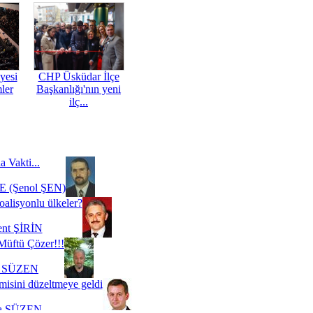
yesi
CHP Üsküdar İlçe
mler
Başkanlığı'nın yeni
ilç...
a Vakti...
 (Şenol ŞEN)
oalisyonlu ülkeler?
ent ŞİRİN
Müftü Çözer!!!
i SÜZEN
misini düzeltmeye geldi
a SÜZEN