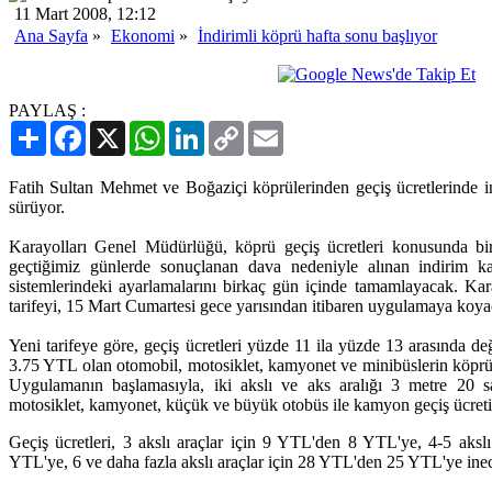
11 Mart 2008, 12:12
Ana Sayfa
»
Ekonomi
»
İndirimli köprü hafta sonu başlıyor
PAYLAŞ :
Paylaş
Facebook
X
WhatsApp
LinkedIn
Copy
Email
Link
Fatih Sultan Mehmet ve Boğaziçi köprülerinden geçiş ücretlerinde ind
sürüyor.
Karayolları Genel Müdürlüğü, köprü geçiş ücretleri konusunda bir
geçtiğimiz günlerde sonuçlanan dava nedeniyle alınan indirim
sistemlerindeki ayarlamalarını birkaç gün içinde tamamlayacak. Kar
tarifeyi, 15 Mart Cumartesi gece yarısından itibaren uygulamaya koya
Yeni tarifeye göre, geçiş ücretleri yüzde 11 ila yüzde 13 arasında d
3.75 YTL olan otomobil, motosiklet, kamyonet ve minibüslerin köprü
Uygulamanın başlamasıyla, iki akslı ve aks aralığı 3 metre 20 s
motosiklet, kamyonet, küçük ve büyük otobüs ile kamyon geçiş ücret
Geçiş ücretleri, 3 akslı araçlar için 9 YTL'den 8 YTL'ye, 4-5 aksl
YTL'ye, 6 ve daha fazla akslı araçlar için 28 YTL'den 25 YTL'ye ine