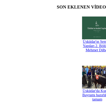
SON EKLENEN VİDE
Üsküdar'ın Se
Yapıları 2. Böl
Mehmet Dilb
Üsküdar'da Ku
Bayramı hazırlık
tamam