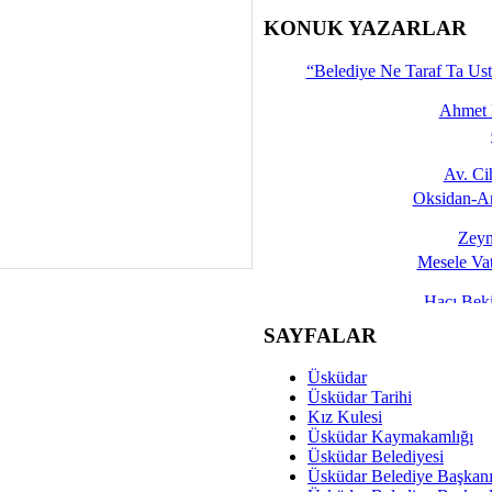
İşte 
KONUK YAZARLAR
Yalçın
“Belediye Ne Taraf Ta Ust
Ahmet 
Av. C
Oksidan-An
Zeyn
Mesele Vat
Hacı Be
Okullarda M
SAYFALAR
Mesu
Üsküdar
Dünya Fani, Ama Kısa
Üsküdar Tarihi
Kız Kulesi
Sav
Üsküdar Kaymakamlığı
Hukukun Adale
Üsküdar Belediyesi
Üsküdar Belediye Başkan