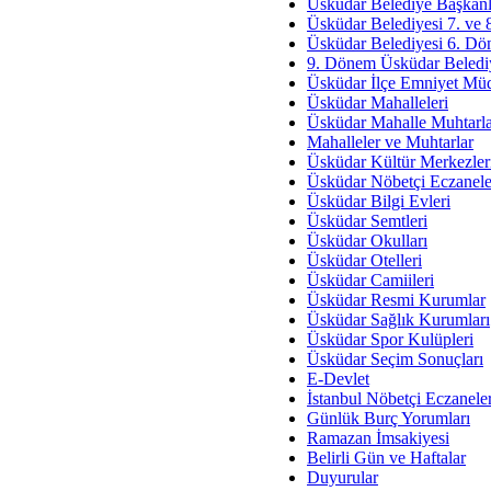
Av. Ş
Üsküdar Belediye Başkanl
Üsküdar Belediyesi 7. ve
İmar Sorunlarının Genel Ç
Üsküdar Belediyesi 6. Dö
9. Dönem Üsküdar Belediy
Çet
Üsküdar İlçe Emniyet Mü
Arakan Ner
Üsküdar Mahalleleri
Üsküdar Mahalle Muhtarla
Hüsam
Mahalleler ve Muhtarlar
Bayramın Mü
Üsküdar Kültür Merkezler
Üsküdar Nöbetçi Eczanele
Es
Üsküdar Bilgi Evleri
Ruhsal Yön
Üsküdar Semtleri
Üsküdar Okulları
Zülf
Üsküdar Otelleri
Üsküdar Kar
Üsküdar Camiileri
Üsküdar Resmi Kurumlar
Mus
Üsküdar Sağlık Kurumları
Üsküdar Spor Kulüpleri
Üsküdar Seçim Sonuçları
E-Devlet
İstanbul Nöbetçi Eczanele
Günlük Burç Yorumları
Ramazan İmsakiyesi
Belirli Gün ve Haftalar
Duyurular