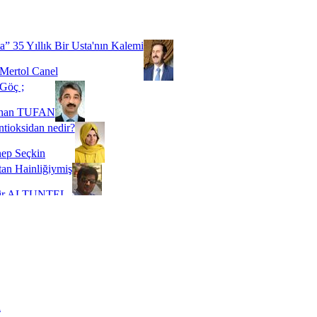
Biz buyuz...
 SOYSEVİNÇ
a” 35 Yıllık Bir Usta'nın Kalemi
Mertol Canel
Göç ;
ihan TUFAN
tioksidan nedir?
ep Seçkin
an Hainliğiymiş
kir ALTUNTEL
adde Bağımlılığı
t Kaymakçı
 Bir Süre De Olsa Burdayız
aş ŞENEL
ti Kalmadı Üstadım!
ı