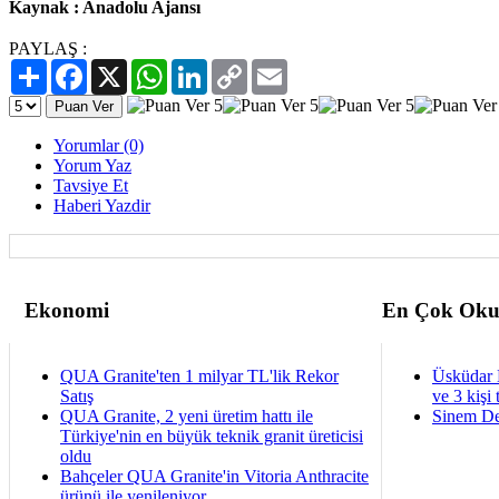
Kaynak : Anadolu Ajansı
PAYLAŞ :
Paylaş
Facebook
X
WhatsApp
LinkedIn
Copy
Email
Link
Yorumlar (0)
Yorum Yaz
Tavsiye Et
Haberi Yazdir
Ekonomi
En Çok Oku
QUA Granite'ten 1 milyar TL'lik Rekor
Üsküdar 
Satış
ve 3 kişi 
QUA Granite, 2 yeni üretim hattı ile
Sinem De
Türkiye'nin en büyük teknik granit üreticisi
oldu
Bahçeler QUA Granite'in Vitoria Anthracite
ürünü ile yenileniyor