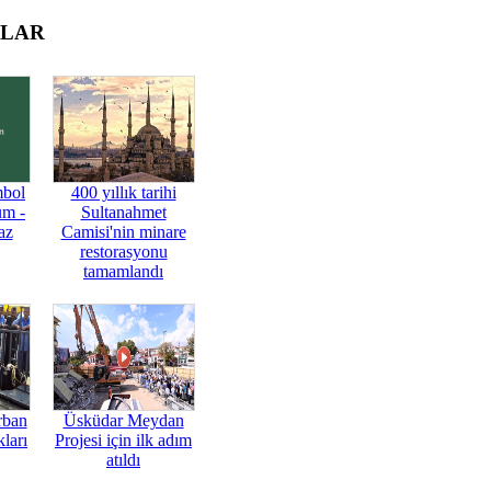
OLAR
mbol
400 yıllık tarihi
üm -
Sultanahmet
az
Camisi'nin minare
restorasyonu
tamamlandı
rban
Üsküdar Meydan
ları
Projesi için ilk adım
atıldı