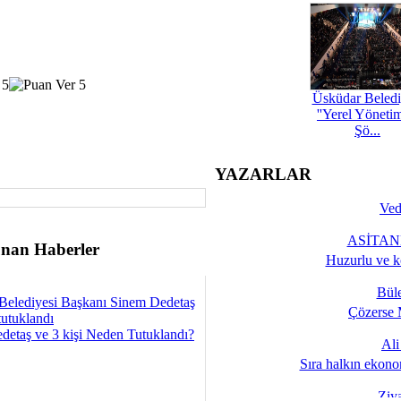
Üsküdar Beledi
''Yerel Yöneti
Şö...
YAZARLAR
Ved
ASİTANE
nan Haberler
Huzurlu ve k
Bül
Belediyesi Başkanı Sinem Dedetaş
Çözerse 
tutuklandı
detaş ve 3 kişi Neden Tutuklandı?
Al
Sıra halkın ekono
Ziy