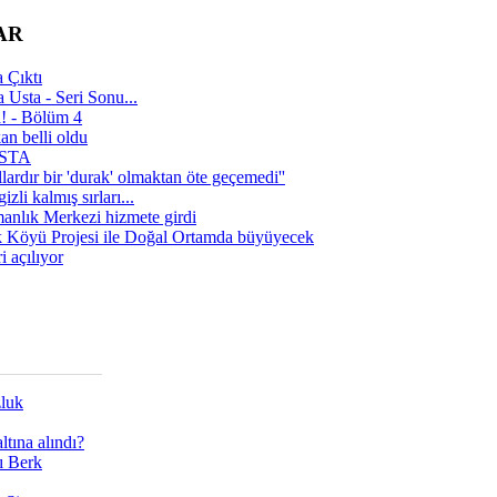
AR
 Çıktı
 Usta - Seri Sonu...
a! - Bölüm 4
n belli oldu
 USTA
lardır bir 'durak' olmaktan öte geçemedi''
zli kalmış sırları...
manlık Merkezi hizmete girdi
 Köyü Projesi ile Doğal Ortamda büyüyecek
i açılıyor
zluk
tına alındı?
ı Berk