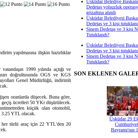
Üsküdar Belediye Başkan
Dedetaş yolsuzluk operas
gözaltına alındı
Üsküdar Belediyesi Başka
Dedetaş ve 3 kişi tutuklan
Sinem Dedetaş ve 3 kişi 
Tutuklandı?
Üsküdar Belediyesi Başka
Dedetaş ve 3 kişi tutuklan
irim yapılmasına ilişkin hazırlıklar
Sinem Dedetaş ve 3 kişi 
Tutuklandı?
 vatandaşın 1999 yılında açtığı ve
SON EKLENEN GALE
 kararı doğrultusunda OGS ve KGS
ayolları Genel Müdürlüğü, indirimli
cak.
eğişen oranlarda düşecek. Buna göre,
 geçiş ücretleri 50 YKr düşürülecek.
antimetreden küçük olan otomobil,
i 3.25 YTL olacak.
Üsküdar 29 E
ı her türlü araç için 22 YTL'den 20
Cumhuriyet
cek.
Bayramı'nın 1