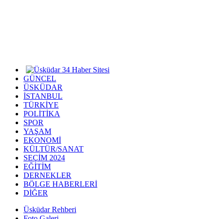
GÜNCEL
ÜSKÜDAR
İSTANBUL
TÜRKİYE
POLİTİKA
SPOR
YAŞAM
EKONOMİ
KÜLTÜR/SANAT
SEÇİM 2024
EĞİTİM
DERNEKLER
BÖLGE HABERLERİ
DİĞER
Üsküdar Rehberi
Foto Galeri