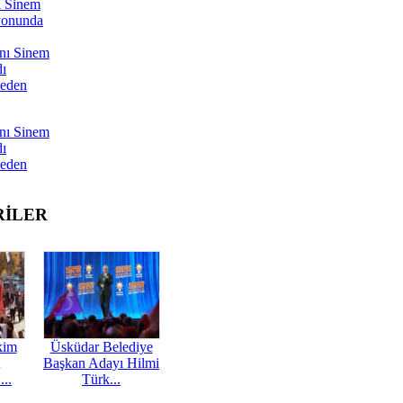
ı Sinem
yonunda
nı Sinem
dı
Neden
nı Sinem
dı
Neden
RİLER
kim
Üsküdar Belediye
Başkan Adayı Hilmi
...
Türk...