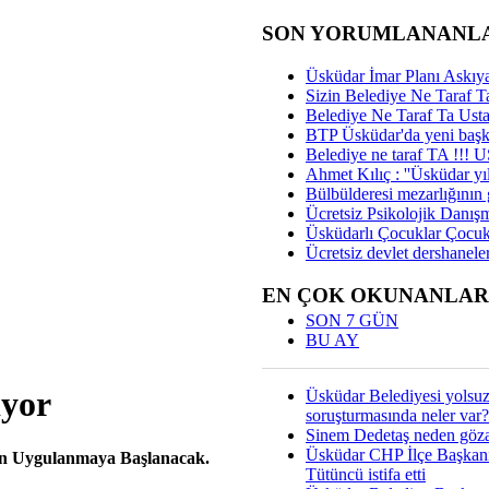
SON YORUMLANANL
Üsküdar İmar Planı Askıya
Sizin Belediye Ne Taraf Ta
Belediye Ne Taraf Ta Ust
BTP Üsküdar'da yeni başka
Belediye ne taraf TA !!!
Ahmet Kılıç : ''Üsküdar yıl
Bülbülderesi mezarlığının gi
Ücretsiz Psikolojik Danış
Üsküdarlı Çocuklar Çocuk
Ücretsiz devlet dershaneler
EN ÇOK OKUNANLAR
SON 7 GÜN
BU AY
ıyor
Üsküdar Belediyesi yolsu
soruşturmasında neler var?
Sinem Dedetaş neden gözal
Üsküdar CHP İlçe Başkan
ren Uygulanmaya Başlanacak.
Tütüncü istifa etti