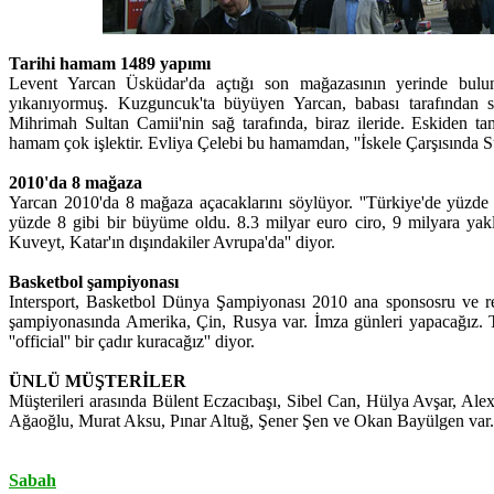
Tarihi hamam 1489 yapımı
Levent Yarcan Üsküdar'da açtığı son mağazasının yerinde bul
yıkanıyormuş. Kuzguncuk'ta büyüyen Yarcan, babası tarafından sü
Mihrimah Sultan Camii'nin sağ tarafında, biraz ileride. Eskiden ta
hamam çok işlektir. Evliya Çelebi bu hamamdan, ''İskele Çarşısında 
2010'da 8 mağaza
Yarcan 2010'da 8 mağaza açacaklarını söylüyor. ''Türkiye'de yüzde
yüzde 8 gibi bir büyüme oldu. 8.3 milyar euro ciro, 9 milyara yakl
Kuveyt, Katar'ın dışındakiler Avrupa'da'' diyor.
Basketbol şampiyonası
Intersport, Basketbol Dünya Şampiyonası 2010 ana sponsosru ve re
şampiyonasında Amerika, Çin, Rusya var. İmza günleri yapacağız. 
''official'' bir çadır kuracağız'' diyor.
ÜNLÜ MÜŞTERİLER
Müşterileri arasında Bülent Eczacıbaşı, Sibel Can, Hülya Avşar, A
Ağaoğlu, Murat Aksu, Pınar Altuğ, Şener Şen ve Okan Bayülgen var.
Sabah