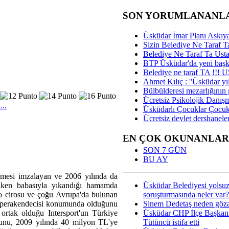
SON YORUMLANANL
Üsküdar İmar Planı Askıya
Sizin Belediye Ne Taraf Ta
Belediye Ne Taraf Ta Ust
BTP Üsküdar'da yeni başka
Belediye ne taraf TA !!!
Ahmet Kılıç : ''Üsküdar yıl
Bülbülderesi mezarlığının gi
Ücretsiz Psikolojik Danış
..
Üsküdarlı Çocuklar Çocuk
Ücretsiz devlet dershaneler
EN ÇOK OKUNANLAR
SON 7 GÜN
BU AY
leşmesi imzalayan ve 2006 yılında da
Üsküdar Belediyesi yolsu
kken babasıyla yıkandığı hamamda
soruşturmasında neler var?
ro cirosu ve çoğu Avrupa'da bulunan
Sinem Dedetaş neden gözal
r perakendecisi konumunda olduğunu
Üsküdar CHP İlçe Başkan
 ortak olduğu Intersport'un Türkiye
Tütüncü istifa etti
unu, 2009 yılında 40 milyon TL'ye