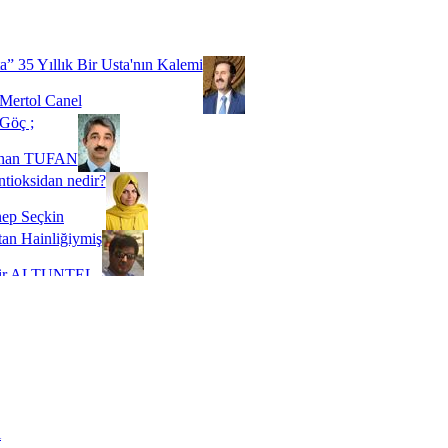
Biz buyuz...
 SOYSEVİNÇ
a” 35 Yıllık Bir Usta'nın Kalemi
Mertol Canel
Göç ;
ihan TUFAN
tioksidan nedir?
ep Seçkin
an Hainliğiymiş
kir ALTUNTEL
adde Bağımlılığı
t Kaymakçı
 Bir Süre De Olsa Burdayız
aş ŞENEL
ti Kalmadı Üstadım!
ı