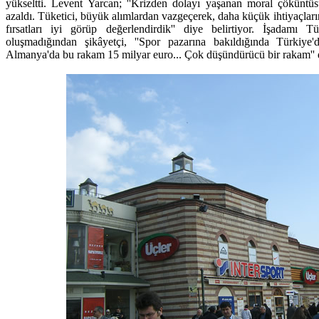
yükseltti. Levent Yarcan; ''Krizden dolayı yaşanan moral çöküntüs
azaldı. Tüketici, büyük alımlardan vazgeçerek, daha küçük ihtiyaçlar
fırsatları iyi görüp değerlendirdik'' diye belirtiyor. İşadamı Tü
oluşmadığından şikâyetçi, ''Spor pazarına bakıldığında Türkiy
Almanya'da bu rakam 15 milyar euro... Çok düşündürücü bir rakam'' 