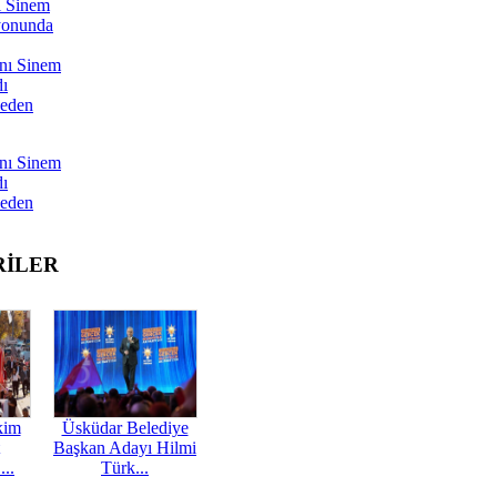
ı Sinem
yonunda
nı Sinem
dı
Neden
nı Sinem
dı
Neden
RİLER
kim
Üsküdar Belediye
Başkan Adayı Hilmi
...
Türk...