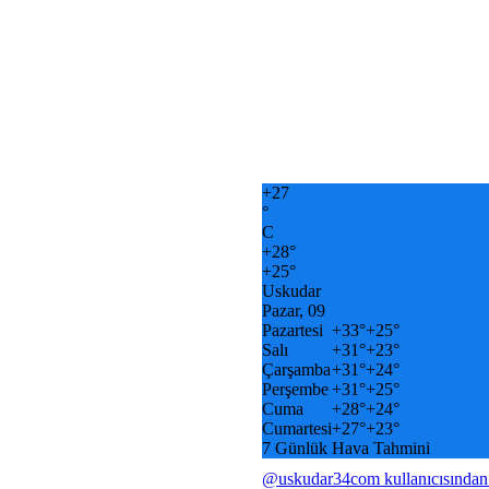
+
27
°
C
+
28°
+
25°
Uskudar
Pazar, 09
Pazartesi
+
33°
+
25°
Salı
+
31°
+
23°
Çarşamba
+
31°
+
24°
Perşembe
+
31°
+
25°
Cuma
+
28°
+
24°
Cumartesi
+
27°
+
23°
7 Günlük Hava Tahmini
@uskudar34com kullanıcısından