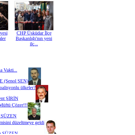
yesi
CHP Üsküdar İlçe
mler
Başkanlığı'nın yeni
ilç...
a Vakti...
 (Şenol ŞEN)
oalisyonlu ülkeler?
ent ŞİRİN
Müftü Çözer!!!
i SÜZEN
misini düzeltmeye geldi
a SÜZEN