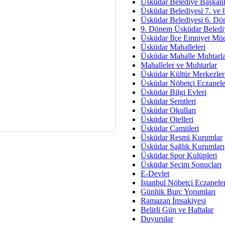
Av. Ş
Üsküdar Belediye Başkanl
Üsküdar Belediyesi 7. ve
İmar Sorunlarının Genel Ç
Üsküdar Belediyesi 6. Dö
9. Dönem Üsküdar Belediy
Çet
Üsküdar İlçe Emniyet Mü
Arakan Ner
Üsküdar Mahalleleri
Üsküdar Mahalle Muhtarla
Hüsam
Mahalleler ve Muhtarlar
Bayramın Mü
Üsküdar Kültür Merkezler
Üsküdar Nöbetçi Eczanele
Es
Üsküdar Bilgi Evleri
Ruhsal Yön
Üsküdar Semtleri
Üsküdar Okulları
Zülf
Üsküdar Otelleri
Üsküdar Kar
Üsküdar Camiileri
Üsküdar Resmi Kurumlar
Mus
Üsküdar Sağlık Kurumları
Üsküdar Spor Kulüpleri
Üsküdar Seçim Sonuçları
E-Devlet
İstanbul Nöbetçi Eczanele
Günlük Burç Yorumları
Ramazan İmsakiyesi
Belirli Gün ve Haftalar
Duyurular