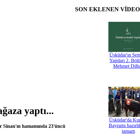
SON EKLENEN VİDE
Üsküdar'ın Se
Yapıları 2. Böl
Mehmet Dilb
aza yaptı...
Üsküdar'da Ku
Bayramı hazırlık
ar Sinan'ın hamamında 23'üncü
tamam