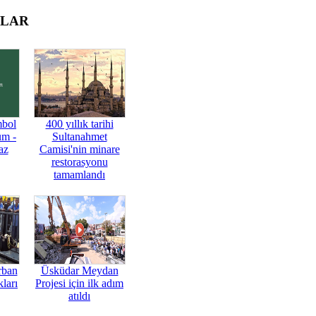
OLAR
mbol
400 yıllık tarihi
üm -
Sultanahmet
az
Camisi'nin minare
restorasyonu
tamamlandı
rban
Üsküdar Meydan
ları
Projesi için ilk adım
atıldı