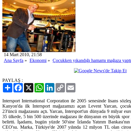
14 Mart 2010, 21:58
Ana Sayfa
»
Ekonomi
»
Çocukken yıkandığı hamamı mağaza yaptı.
PAYLAŞ :
Paylaş
Facebook
X
WhatsApp
LinkedIn
Copy
Email
Link
Intersport International Corporation ile 2005 senesinde lisans söz
Kanyon'da ilk Intersport mağazamızı açan Levent Yarcan, çocu
23'üncü mağazasını açtı. Yarcan, Intersport'un dünyada 9 milyar eu
35 ülkede, 5 bin 500 üzerinde mağazası ile dünyanın en büyük spo
belirtti. İşadamı, bugün yüzde 50'sine İzlanda Yatırım Bankası'nın
CEO'su. Marka, Türkiye'de 2007 yılında 12 milyon TL olan ciros