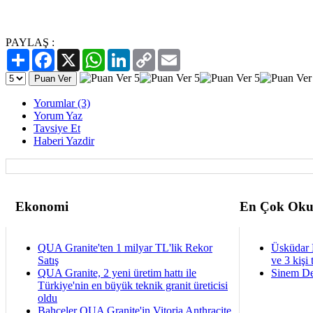
PAYLAŞ :
Paylaş
Facebook
X
WhatsApp
LinkedIn
Copy
Email
Link
Yorumlar (3)
Yorum Yaz
Tavsiye Et
Haberi Yazdir
Ekonomi
En Çok Oku
QUA Granite'ten 1 milyar TL'lik Rekor
Üsküdar 
Satış
ve 3 kişi 
QUA Granite, 2 yeni üretim hattı ile
Sinem De
Türkiye'nin en büyük teknik granit üreticisi
oldu
Bahçeler QUA Granite'in Vitoria Anthracite