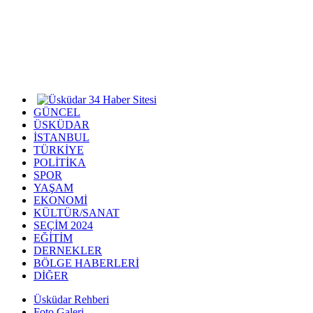
GÜNCEL
ÜSKÜDAR
İSTANBUL
TÜRKİYE
POLİTİKA
SPOR
YAŞAM
EKONOMİ
KÜLTÜR/SANAT
SEÇİM 2024
EĞİTİM
DERNEKLER
BÖLGE HABERLERİ
DİĞER
Üsküdar Rehberi
Foto Galeri