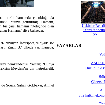
unan tarihi hamamda çocukluğunda
rekli buraya getirilirmiş. Hamam,
Üsküdar Beledi
m bir çarşı hamamı niteliğinde olan
''Yerel Yöneti
Sultan Hamamı'' diye bahseder.
Şö...
 36 büyüyen İntersport, dünyada ise
YAZARLAR
aştı. Zincir 37 ülkede var. Kanada,
Ved
ASİTANE
smi perakendecisi. Yarcan; ''Dünya
Huzurlu ve k
Taksim Meydanı'na bin metrekarelik
Bül
Çözerse 
lex de Souza, Şahan Gökbakar, Ahmet
Al
Sıra halkın ekono
Ziy