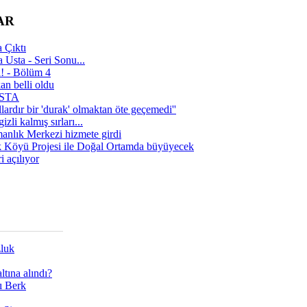
AR
 Çıktı
 Usta - Seri Sonu...
a! - Bölüm 4
n belli oldu
 USTA
lardır bir 'durak' olmaktan öte geçemedi''
zli kalmış sırları...
manlık Merkezi hizmete girdi
 Köyü Projesi ile Doğal Ortamda büyüyecek
i açılıyor
zluk
tına alındı?
ı Berk