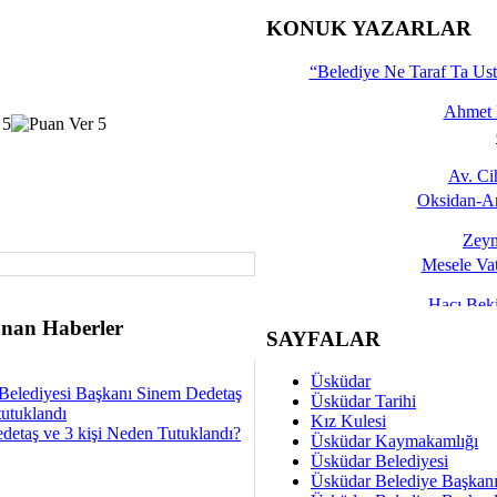
İşte 
KONUK YAZARLAR
Yalçın
“Belediye Ne Taraf Ta Ust
Ahmet 
Av. C
Oksidan-An
Zeyn
Mesele Vat
Hacı Be
nan Haberler
Okullarda M
SAYFALAR
Mesu
Üsküdar
Belediyesi Başkanı Sinem Dedetaş
Dünya Fani, Ama Kısa
Üsküdar Tarihi
tutuklandı
Kız Kulesi
detaş ve 3 kişi Neden Tutuklandı?
Sav
Üsküdar Kaymakamlığı
Hukukun Adale
Üsküdar Belediyesi
Üsküdar Belediye Başkan