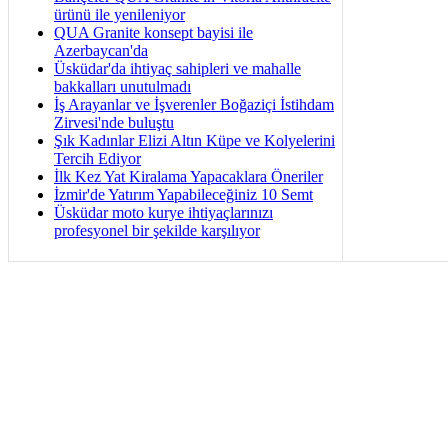
ürünü ile yenileniyor
QUA Granite konsept bayisi ile
Azerbaycan'da
Üsküdar'da ihtiyaç sahipleri ve mahalle
bakkalları unutulmadı
İş Arayanlar ve İşverenler Boğaziçi İstihdam
Zirvesi'nde buluştu
Şık Kadınlar Elizi Altın Küpe ve Kolyelerini
Tercih Ediyor
İlk Kez Yat Kiralama Yapacaklara Öneriler
İzmir'de Yatırım Yapabileceğiniz 10 Semt
Üsküdar moto kurye ihtiyaçlarınızı
profesyonel bir şekilde karşılıyor