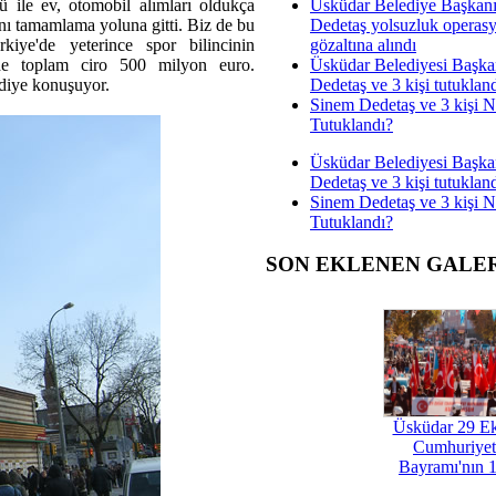
Üsküdar Belediye Başkan
ü ile ev, otomobil alımları oldukça
Dedetaş yolsuzluk operas
ını tamamlama yoluna gitti. Biz de bu
gözaltına alındı
rkiye'de yeterince spor bilincinin
Üsküdar Belediyesi Başka
e'de toplam ciro 500 milyon euro.
Dedetaş ve 3 kişi tutuklan
diye konuşuyor.
Sinem Dedetaş ve 3 kişi 
Tutuklandı?
Üsküdar Belediyesi Başka
Dedetaş ve 3 kişi tutuklan
Sinem Dedetaş ve 3 kişi 
Tutuklandı?
SON EKLENEN GALE
Üsküdar 29 E
Cumhuriyet
Bayramı'nın 1