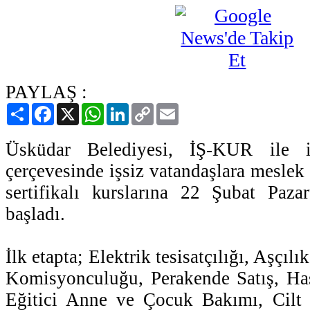
PAYLAŞ :
Paylaş
Facebook
X
WhatsApp
LinkedIn
Copy
Email
Link
Üsküdar Belediyesi, İŞ-KUR ile i
çerçevesinde işsiz vatandaşlara meslek
sertifikalı kurslarına 22 Şubat Pazar
başladı.
İlk etapta; Elektrik tesisatçılığı, Aşçılı
Komisyonculuğu, Perakende Satış, Has
Eğitici Anne ve Çocuk Bakımı, Cilt