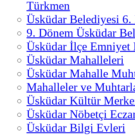
Türkmen
Üsküdar Belediyesi 6
9. Dönem Üsküdar Bel
Üsküdar İlçe Emniyet
Üsküdar Mahalleleri
Üsküdar Mahalle Muht
Mahalleler ve Muhtarl
Üsküdar Kültür Merkez
Üsküdar Nöbetçi Ecza
Üsküdar Bilgi Evleri