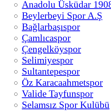
Anadolu Üsküdar 190
Beylerbeyi Spor A.Ş
Bağlarbaşıspor
Çamlıcaspor
Çengelköyspor
Selimiyespor
Sultantepespor
Öz Karacaahmetspor
Valide Tayfunspor
Selamsız Spor Kulübü