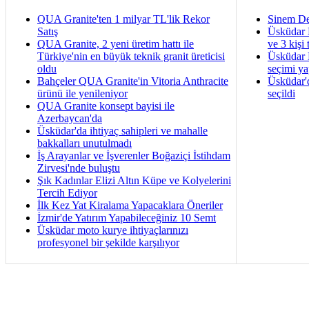
QUA Granite'ten 1 milyar TL'lik Rekor
Sinem De
Satış
Üsküdar 
QUA Granite, 2 yeni üretim hattı ile
ve 3 kişi 
Türkiye'nin en büyük teknik granit üreticisi
Üsküdar B
oldu
seçimi ya
Bahçeler QUA Granite'in Vitoria Anthracite
Üsküdar'
ürünü ile yenileniyor
seçildi
QUA Granite konsept bayisi ile
Azerbaycan'da
Üsküdar'da ihtiyaç sahipleri ve mahalle
bakkalları unutulmadı
İş Arayanlar ve İşverenler Boğaziçi İstihdam
Zirvesi'nde buluştu
Şık Kadınlar Elizi Altın Küpe ve Kolyelerini
Tercih Ediyor
İlk Kez Yat Kiralama Yapacaklara Öneriler
İzmir'de Yatırım Yapabileceğiniz 10 Semt
Üsküdar moto kurye ihtiyaçlarınızı
profesyonel bir şekilde karşılıyor