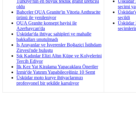
Türkiye'nin en büyük teknik granit üreticisi
Üsküdar B
oldu
seçimi ya
Bahçeler QUA Granite'in Vitoria Anthracite
Üsküdar'
ürünü ile yenileniyor
seçildi
QUA Granite konsept bayisi ile
Üsküdar B
Azerbaycan'da
seçimleri
Üsküdar'da ihtiyaç sahipleri ve mahalle
bakkalları unutulmadı
İş Arayanlar ve İşverenler Boğaziçi İstihdam
Zirvesi'nde buluştu
Şık Kadınlar Elizi Altın Küpe ve Kolyelerini
Tercih Ediyor
İlk Kez Yat Kiralama Yapacaklara Öneriler
İzmir'de Yatırım Yapabileceğiniz 10 Semt
Üsküdar moto kurye ihtiyaçlarınızı
profesyonel bir şekilde karşılıyor