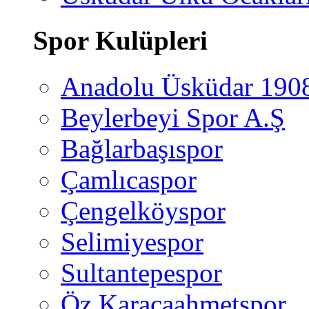
Spor Kulüpleri
Anadolu Üsküdar 190
Beylerbeyi Spor A.Ş
Bağlarbaşıspor
Çamlıcaspor
Çengelköyspor
Selimiyespor
Sultantepespor
Öz Karacaahmetspor