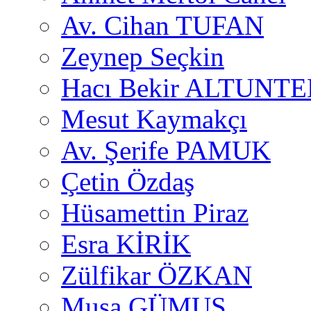
Av. Cihan TUFAN
Zeynep Seçkin
Hacı Bekir ALTUNTE
Mesut Kaymakçı
Av. Şerife PAMUK
Çetin Özdaş
Hüsamettin Piraz
Esra KİRİK
Zülfikar ÖZKAN
Musa GÜMUŞ