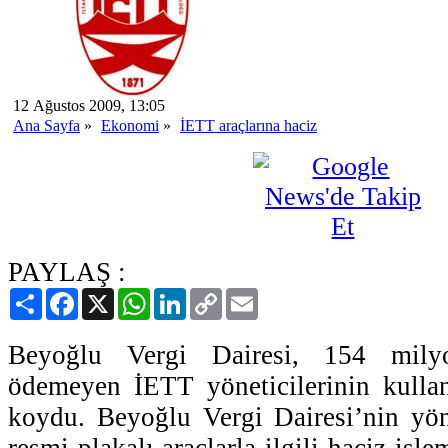
12 Ağustos 2009, 13:05
Ana Sayfa
»
Ekonomi
»
İETT araçlarına haciz
PAYLAŞ :
Paylaş
Facebook
X
WhatsApp
LinkedIn
Copy
Email
Link
Beyoğlu Vergi Dairesi, 154 milyo
ödemeyen İETT yöneticilerinin kullan
koydu. Beyoğlu Vergi Dairesi’nin yöne
resmi plakalı araçlarla ilgili haciz işl