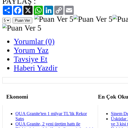
PAYLAŞ :
Paylaş
Facebook
X
WhatsApp
LinkedIn
Copy
Email
Link
Yorumlar (0)
Yorum Yaz
Tavsiye Et
Haberi Yazdir
Ekonomi
En Çok Oku
QUA Granite'ten 1 milyar TL'lik Rekor
Sinem De
Satış
Üsküdar 
QUA Granite, 2 yeni üretim hattı ile
ve 3 kişi 