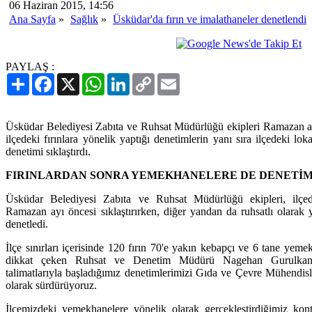
06 Haziran 2015, 14:56
Ana Sayfa
»
Sağlık
»
Üsküdar'da fırın ve imalathaneler denetlendi
PAYLAŞ :
Paylaş
Facebook
X
WhatsApp
LinkedIn
Copy
Email
Link
Üsküdar Belediyesi Zabıta ve Ruhsat Müdürlüğü ekipleri Ramazan ayı
ilçedeki fırınlara yönelik yaptığı denetimlerin yanı sıra ilçedeki lo
denetimi sıklaştırdı.
FIRINLARDAN SONRA YEMEKHANELERE DE DENETİ
Üsküdar Belediyesi Zabıta ve Ruhsat Müdürlüğü ekipleri, ilçedek
Ramazan ayı öncesi sıklaştırırken, diğer yandan da ruhsatlı olara
denetledi.
İlçe sınırları içerisinde 120 fırın 70'e yakın kebapçı ve 6 tane yem
dikkat çeken Ruhsat ve Denetim Müdürü Nagehan Gurulkan,
talimatlarıyla başladığımız denetimlerimizi Gıda ve Çevre Mühendisler
olarak sürdürüyoruz.
İlçemizdeki yemekhanelere yönelik olarak gerçekleştirdiğimiz kontr