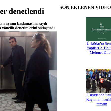
SON EKLENEN VİDE
er denetlendi
n ayının başlamasına sayılı
 yönelik denetimlerini sıklaştırdı.
Üsküdar'ın Se
Yapıları 2. Böl
Mehmet Dilb
Üsküdar'da Ku
Bayramı hazırlık
tamam