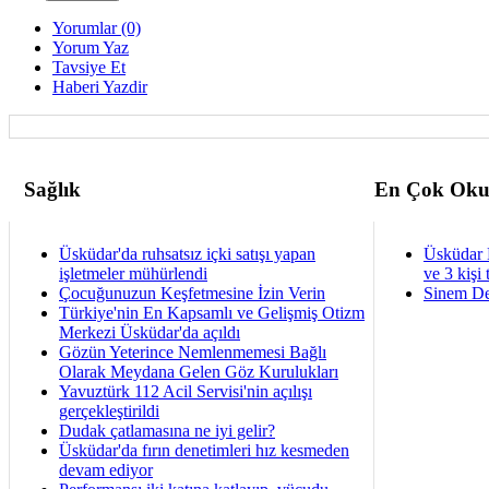
Yorumlar (0)
Yorum Yaz
Tavsiye Et
Haberi Yazdir
Sağlık
En Çok Oku
Üsküdar'da ruhsatsız içki satışı yapan
Üsküdar 
işletmeler mühürlendi
ve 3 kişi 
Çocuğunuzun Keşfetmesine İzin Verin
Sinem De
Türkiye'nin En Kapsamlı ve Gelişmiş Otizm
Merkezi Üsküdar'da açıldı
Gözün Yeterince Nemlenmemesi Bağlı
Olarak Meydana Gelen Göz Kurulukları
Yavuztürk 112 Acil Servisi'nin açılışı
gerçekleştirildi
Dudak çatlamasına ne iyi gelir?
Üsküdar'da fırın denetimleri hız kesmeden
devam ediyor