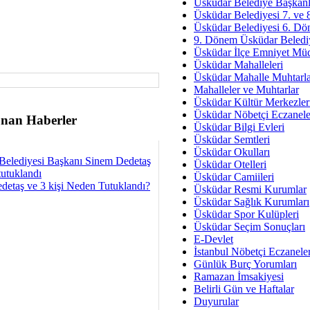
Av. Ş
Üsküdar Belediye Başkanl
Üsküdar Belediyesi 7. ve
İmar Sorunlarının Genel Ç
Üsküdar Belediyesi 6. Dö
9. Dönem Üsküdar Belediy
Çet
Üsküdar İlçe Emniyet Mü
Arakan Ner
Üsküdar Mahalleleri
Üsküdar Mahalle Muhtarla
Hüsam
Mahalleler ve Muhtarlar
Bayramın Mü
Üsküdar Kültür Merkezler
Üsküdar Nöbetçi Eczanele
nan Haberler
Es
Üsküdar Bilgi Evleri
Ruhsal Yön
Üsküdar Semtleri
Üsküdar Okulları
Belediyesi Başkanı Sinem Dedetaş
Zülf
Üsküdar Otelleri
tutuklandı
Üsküdar Kar
Üsküdar Camiileri
detaş ve 3 kişi Neden Tutuklandı?
Üsküdar Resmi Kurumlar
Mus
Üsküdar Sağlık Kurumları
Üsküdar Spor Kulüpleri
Üsküdar Seçim Sonuçları
E-Devlet
İstanbul Nöbetçi Eczanele
Günlük Burç Yorumları
Ramazan İmsakiyesi
Belirli Gün ve Haftalar
Duyurular