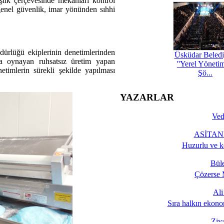
şlık çerçevesinde mekanları kontrol
i, genel güvenlik, imar yönünden sıhhi
dürlüğü ekiplerinin denetimlerinden
Üsküdar Beledi
yla oynayan ruhsatsız üretim yapan
''Yerel Yöneti
netimlerin sürekli şekilde yapılması
Şö...
YAZARLAR
Ved
ASİTANE
Huzurlu ve k
Bül
Çözerse 
Al
Sıra halkın ekono
Ziy