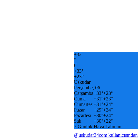
+
32
°
C
+
33°
+
23°
Uskudar
Perşembe, 06
Çarşamba
+
33°
+
23°
Cuma
+
31°
+
23°
Cumartesi
+
31°
+
24°
Pazar
+
29°
+
24°
Pazartesi
+
30°
+
24°
Salı
+
30°
+
22°
7 Günlük Hava Tahmini
@uskudar34com kullanıcısından