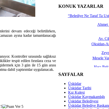
İşte 
KONUK YAZARLAR
Yalçın
“Belediye Ne Taraf Ta Ust
Ahmet 
mlerini devam edeceği belirtilirken,
n Ramazan ayına kadar tamamlanacağı
Av. C
Oksidan-An
Zeyn
anıyor. Kontroller sırasında sağlıksız
Mesele Vat
likler tespit edilen fırınlara ceza ve
ni gidermek için 3 gün ile 15 gün arası
Hacı Be
atma dahil yaptırımlar uygulanacak.
Okullarda M
SAYFALAR
Mesu
Üsküdar
Dünya Fani, Ama Kısa
Üsküdar Tarihi
Kız Kulesi
Sav
Üsküdar Kaymakamlığı
Hukukun Adale
Üsküdar Belediyesi
Üsküdar Belediye Başkan