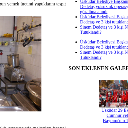
Üsküdar Belediye Başkan
ygun yemek üretimi yaptıklarını tespit
Dedetaş yolsuzluk operas
gözaltına alındı
Üsküdar Belediyesi Başka
Dedetaş ve 3 kişi tutuklan
Sinem Dedetaş ve 3 kişi 
Tutuklandı?
Üsküdar Belediyesi Başka
Dedetaş ve 3 kişi tutuklan
Sinem Dedetaş ve 3 kişi 
Tutuklandı?
SON EKLENEN GALE
Üsküdar 29 E
Cumhuriyet
Bayramı'nın 1