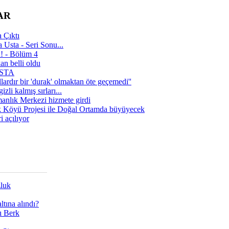
AR
 Çıktı
 Usta - Seri Sonu...
a! - Bölüm 4
n belli oldu
 USTA
lardır bir 'durak' olmaktan öte geçemedi''
zli kalmış sırları...
manlık Merkezi hizmete girdi
 Köyü Projesi ile Doğal Ortamda büyüyecek
i açılıyor
zluk
tına alındı?
ı Berk