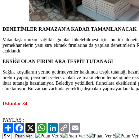
DENETİMLER RAMAZAN'A KADAR TAMAMLANACAK
Vatandaşlarımızın sağlıklı gıdalar tüketebilmesi için bu tür deneti
yemekhanelerin yanı sıra ekmek fırınlarına da yapılan denetimleri
açıklandı.
EKSİĞİ OLAN FIRINLARA TESPİT TUTANAĞI
Sağlık koşullarını yerine getirmeyenler hakkında tespit tutanağı hazırl
üretim yapan, personeli yetersiz olan ve makinelerin temizliğinde eksik
ihtar tutanağı hazırlanıyor. Belediye yetkilileri, fırıncılara eksikleri
süre tanıyor. Bu zaman zarfında gerekli çalışmaları yapmayanlara kap
Üsküdar 34
PAYLAŞ :
Paylaş
Facebook
X
WhatsApp
LinkedIn
Copy
Email
Link