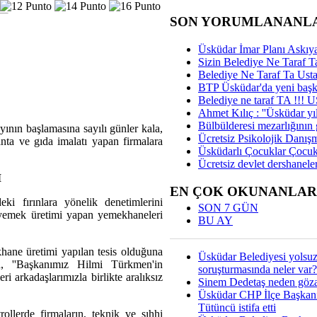
SON YORUMLANANL
Üsküdar İmar Planı Askıya
Sizin Belediye Ne Taraf Ta
Belediye Ne Taraf Ta Ust
BTP Üsküdar'da yeni başka
Belediye ne taraf TA !!!
Ahmet Kılıç : ''Üsküdar yıl
Bülbülderesi mezarlığının gi
nın başlamasına sayılı günler kala,
Ücretsiz Psikolojik Danış
kanta ve gıda imalatı yapan firmalara
Üsküdarlı Çocuklar Çocuk
Ücretsiz devlet dershaneler
M
EN ÇOK OKUNANLAR
i fırınlara yönelik denetimlerini
SON 7 GÜN
k yemek üretimi yapan yemekhaneleri
BU AY
ekhane üretimi yapılan tesis olduğuna
Üsküdar Belediyesi yolsu
 ''Başkanımız Hilmi Türkmen'in
soruşturmasında neler var?
i arkadaşlarımızla birlikte aralıksız
Sinem Dedetaş neden gözal
Üsküdar CHP İlçe Başkan
Tütüncü istifa etti
ollerde firmaların, teknik ve sıhhi