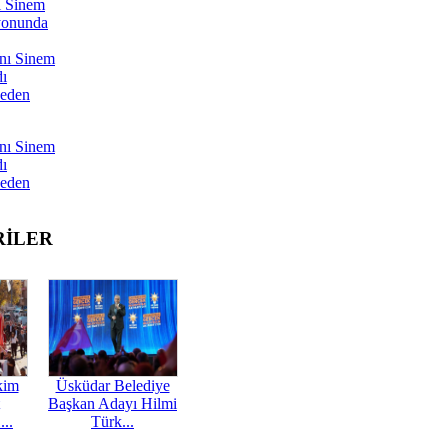
ı Sinem
yonunda
nı Sinem
dı
Neden
nı Sinem
dı
Neden
RİLER
kim
Üsküdar Belediye
Başkan Adayı Hilmi
...
Türk...