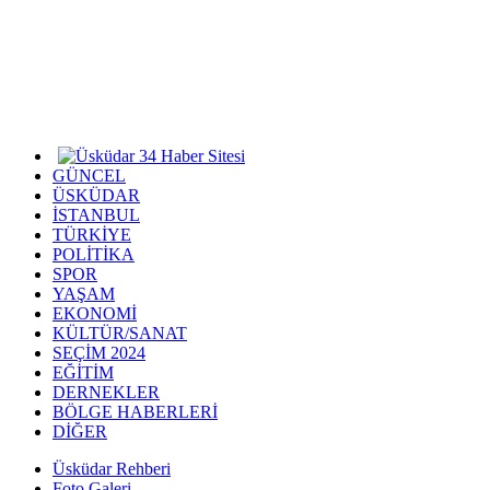
GÜNCEL
ÜSKÜDAR
İSTANBUL
TÜRKİYE
POLİTİKA
SPOR
YAŞAM
EKONOMİ
KÜLTÜR/SANAT
SEÇİM 2024
EĞİTİM
DERNEKLER
BÖLGE HABERLERİ
DİĞER
Üsküdar Rehberi
Foto Galeri