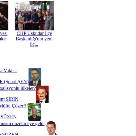
yesi
CHP Üsküdar İlçe
mler
Başkanlığı'nın yeni
ilç...
a Vakti...
 (Şenol ŞEN)
oalisyonlu ülkeler?
ent ŞİRİN
Müftü Çözer!!!
i SÜZEN
misini düzeltmeye geldi
a SÜZEN