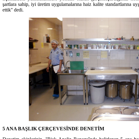
şartlara sahip, iyi üretim uygulamalarına haiz kalite standartlarına u
ettik'' dedi.
5 ANA BAŞLIK ÇERÇEVESİNDE DENETİM