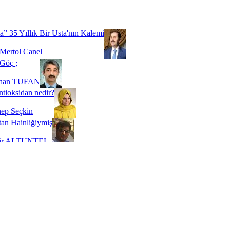
Biz buyuz...
 SOYSEVİNÇ
a” 35 Yıllık Bir Usta'nın Kalemi
Mertol Canel
Göç ;
ihan TUFAN
tioksidan nedir?
ep Seçkin
an Hainliğiymiş
kir ALTUNTEL
adde Bağımlılığı
t Kaymakçı
 Bir Süre De Olsa Burdayız
aş ŞENEL
ti Kalmadı Üstadım!
ı