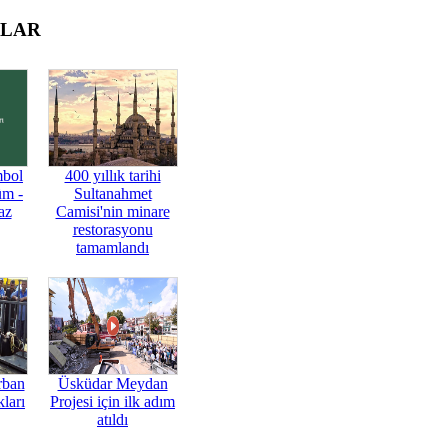
OLAR
mbol
400 yıllık tarihi
üm -
Sultanahmet
az
Camisi'nin minare
restorasyonu
tamamlandı
rban
Üsküdar Meydan
ları
Projesi için ilk adım
atıldı