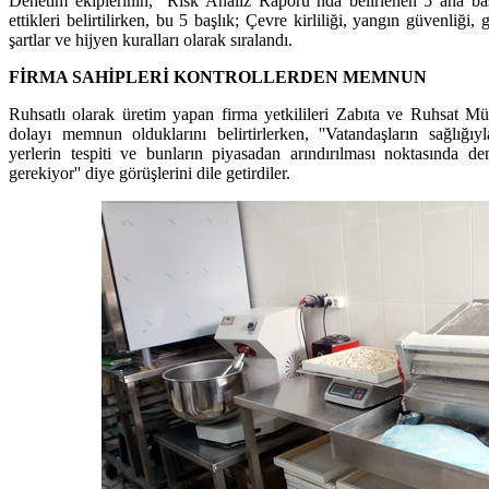
Denetim ekiplerinin, ''Risk Analiz Raporu''nda belirlenen 5 ana ba
ettikleri belirtilirken, bu 5 başlık; Çevre kirliliği, yangın güvenliğ
şartlar ve hijyen kuralları olarak sıralandı.
FİRMA SAHİPLERİ KONTROLLERDEN MEMNUN
Ruhsatlı olarak üretim yapan firma yetkilileri Zabıta ve Ruhsat Mü
dolayı memnun olduklarını belirtirlerken, ''Vatandaşların sağlığı
yerlerin tespiti ve bunların piyasadan arındırılması noktasında de
gerekiyor'' diye görüşlerini dile getirdiler.