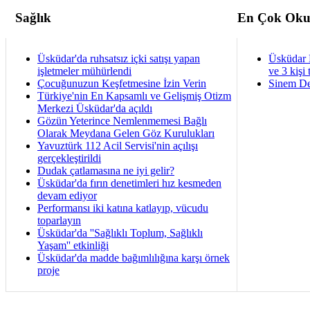
Sağlık
En Çok Oku
Üsküdar'da ruhsatsız içki satışı yapan
Üsküdar 
işletmeler mühürlendi
ve 3 kişi 
Çocuğunuzun Keşfetmesine İzin Verin
Sinem De
Türkiye'nin En Kapsamlı ve Gelişmiş Otizm
Merkezi Üsküdar'da açıldı
Gözün Yeterince Nemlenmemesi Bağlı
Olarak Meydana Gelen Göz Kurulukları
Yavuztürk 112 Acil Servisi'nin açılışı
gerçekleştirildi
Dudak çatlamasına ne iyi gelir?
Üsküdar'da fırın denetimleri hız kesmeden
devam ediyor
Performansı iki katına katlayıp, vücudu
toparlayın
Üsküdar'da ''Sağlıklı Toplum, Sağlıklı
Yaşam'' etkinliği
Üsküdar'da madde bağımlılığına karşı örnek
proje