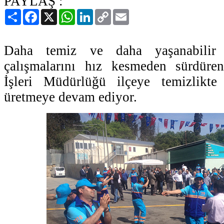
PAYLAŞ :
Paylaş
Facebook
X
WhatsApp
LinkedIn
Copy
Email
Link
Daha temiz ve daha yaşanabilir
çalışmalarını hız kesmeden sürdüre
İşleri Müdürlüğü ilçeye temizlikte
üretmeye devam ediyor.