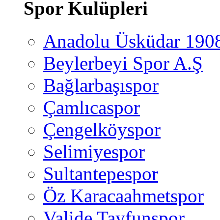
Spor Kulüpleri
Anadolu Üsküdar 190
Beylerbeyi Spor A.Ş
Bağlarbaşıspor
Çamlıcaspor
Çengelköyspor
Selimiyespor
Sultantepespor
Öz Karacaahmetspor
Valide Tayfunspor