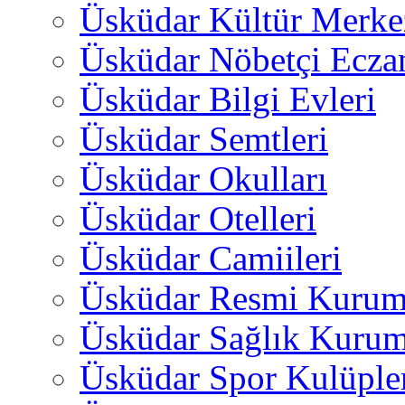
Üsküdar Kültür Merkez
Üsküdar Nöbetçi Ecza
Üsküdar Bilgi Evleri
Üsküdar Semtleri
Üsküdar Okulları
Üsküdar Otelleri
Üsküdar Camiileri
Üsküdar Resmi Kurum
Üsküdar Sağlık Kurum
Üsküdar Spor Kulüple