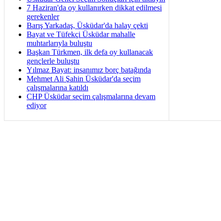
7 Haziran'da oy kullanırken dikkat edilmesi
gerekenler
Barış Yarkadaş, Üsküdar'da halay çekti
Bayat ve Tüfekçi Üsküdar mahalle
muhtarlarıyla buluştu
Başkan Türkmen, ilk defa oy kullanacak
gençlerle buluştu
Yılmaz Bayat: insanımız borç batağında
Mehmet Ali Şahin Üsküdar'da seçim
çalışmalarına katıldı
CHP Üsküdar seçim çalışmalarına devam
ediyor