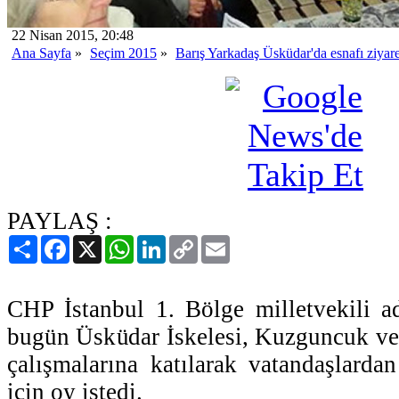
22 Nisan 2015, 20:48
Ana Sayfa
»
Seçim 2015
»
Barış Yarkadaş Üsküdar'da esnafı ziyaret
PAYLAŞ :
Paylaş
Facebook
X
WhatsApp
LinkedIn
Copy
Email
Link
CHP İstanbul 1. Bölge milletvekili a
bugün Üsküdar İskelesi, Kuzguncuk ve
çalışmalarına katılarak vatandaşlard
için oy istedi.