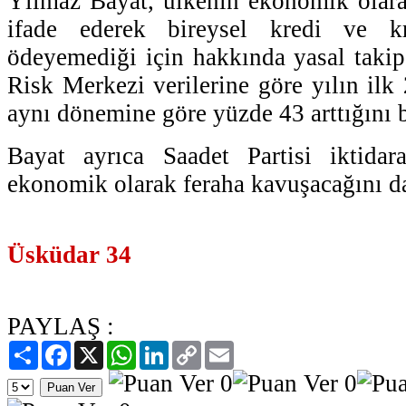
Yılmaz Bayat, ülkenin ekonomik olara
ifade ederek bireysel kredi ve k
ödeyemediği için hakkında yasal takip
Risk Merkezi verilerine göre yılın ilk
aynı dönemine göre yüzde 43 arttığını be
Bayat ayrıca Saadet Partisi iktidar
ekonomik olarak feraha kavuşacağını da
Üsküdar 34
PAYLAŞ :
Paylaş
Facebook
X
WhatsApp
LinkedIn
Copy
Email
Link