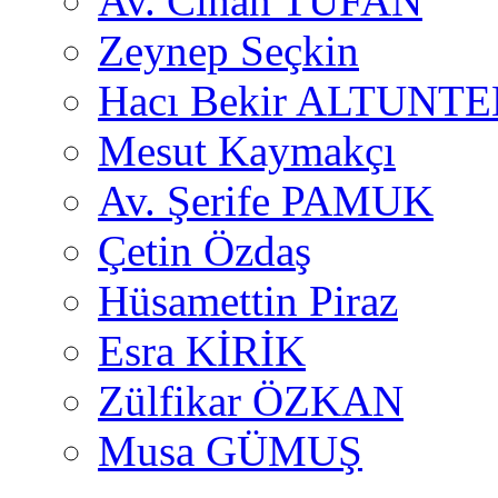
Av. Cihan TUFAN
Zeynep Seçkin
Hacı Bekir ALTUNTE
Mesut Kaymakçı
Av. Şerife PAMUK
Çetin Özdaş
Hüsamettin Piraz
Esra KİRİK
Zülfikar ÖZKAN
Musa GÜMUŞ