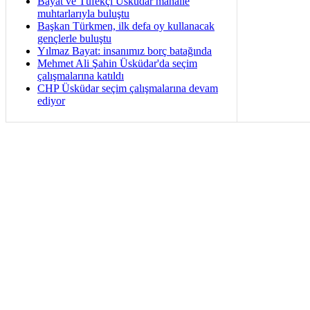
Bayat ve Tüfekçi Üsküdar mahalle
muhtarlarıyla buluştu
Başkan Türkmen, ilk defa oy kullanacak
gençlerle buluştu
Yılmaz Bayat: insanımız borç batağında
Mehmet Ali Şahin Üsküdar'da seçim
çalışmalarına katıldı
CHP Üsküdar seçim çalışmalarına devam
ediyor