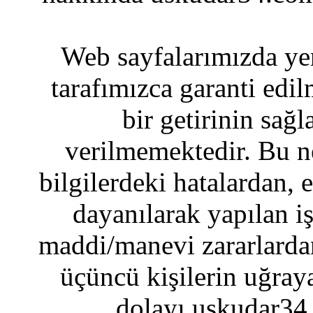
Web sayfalarımızda yer
tarafımızca garanti edil
bir getirinin sağ
verilmemektedir. Bu n
bilgilerdeki hatalardan, 
dayanılarak yapılan i
maddi/manevi zararlardan
üçüncü kişilerin uğraya
dolayı uskudar34