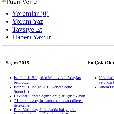
Yorumlar (0)
Yorum Yaz
Tavsiye Et
Haberi Yazdir
Seçim 2015
En Çok Oku
İstanbul 1. Bölgeden Milletvekili Adayları
Üsküdar 
belli oldu
ve 3 kişi 
İstanbul 1. Bölge 2015 Genel Seçim
Sinem De
Sonuçları
Üsküdar Genel Seçim Sonuçları için tıklayın
7 Haziran'da oy kullanırken dikkat edilmesi
gerekenler
Barış Yarkadaş, Üsküdar'da halay çekti