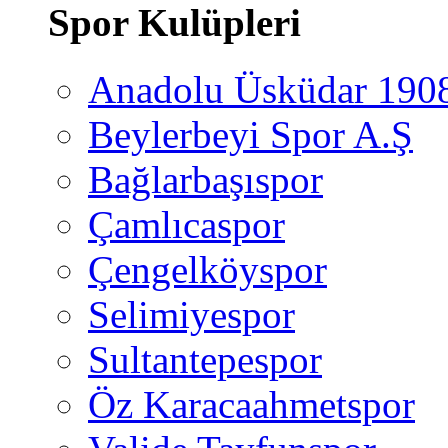
Spor Kulüpleri
Anadolu Üsküdar 190
Beylerbeyi Spor A.Ş
Bağlarbaşıspor
Çamlıcaspor
Çengelköyspor
Selimiyespor
Sultantepespor
Öz Karacaahmetspor