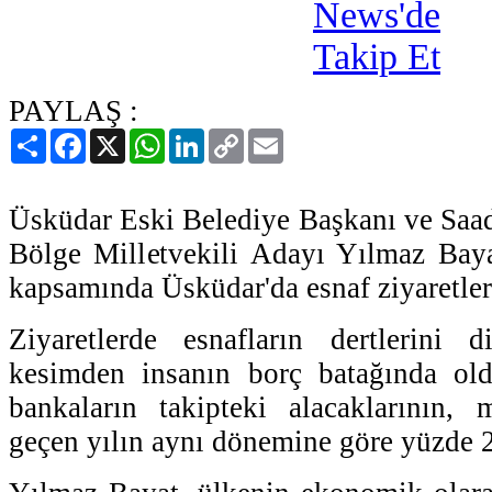
PAYLAŞ :
Paylaş
Facebook
X
WhatsApp
LinkedIn
Copy
Email
Link
Üsküdar Eski Belediye Başkanı ve Saade
Bölge Milletvekili Adayı Yılmaz Baya
kapsamında Üsküdar'da esnaf ziyaretle
Ziyaretlerde esnafların dertlerini 
kesimden insanın borç batağında ol
bankaların takipteki alacaklarının, 
geçen yılın aynı dönemine göre yüzde 23