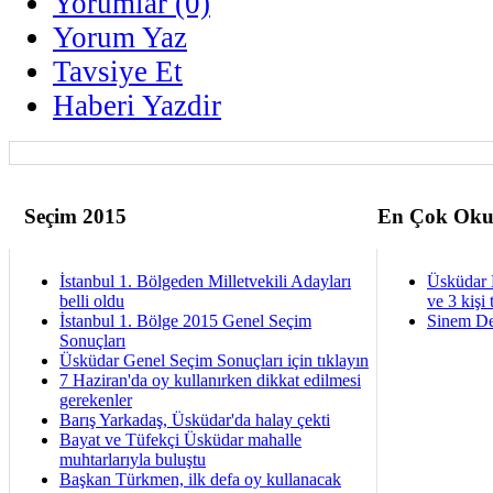
Yorumlar (0)
Yorum Yaz
Tavsiye Et
Haberi Yazdir
Seçim 2015
En Çok Oku
İstanbul 1. Bölgeden Milletvekili Adayları
Üsküdar 
belli oldu
ve 3 kişi 
İstanbul 1. Bölge 2015 Genel Seçim
Sinem De
Sonuçları
Üsküdar Genel Seçim Sonuçları için tıklayın
7 Haziran'da oy kullanırken dikkat edilmesi
gerekenler
Barış Yarkadaş, Üsküdar'da halay çekti
Bayat ve Tüfekçi Üsküdar mahalle
muhtarlarıyla buluştu
Başkan Türkmen, ilk defa oy kullanacak