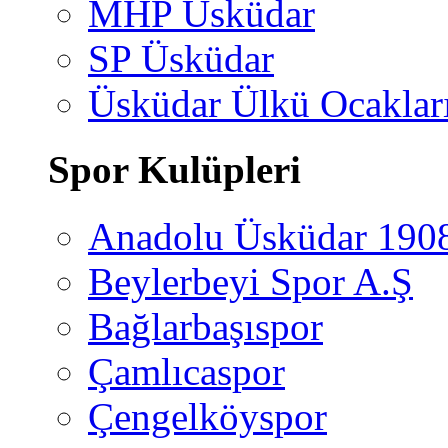
MHP Üsküdar
SP Üsküdar
Üsküdar Ülkü Ocaklar
Spor Kulüpleri
Anadolu Üsküdar 190
Beylerbeyi Spor A.Ş
Bağlarbaşıspor
Çamlıcaspor
Çengelköyspor