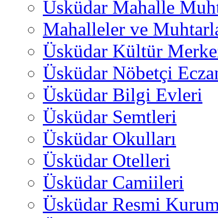
Üsküdar Mahalle Muht
Mahalleler ve Muhtarl
Üsküdar Kültür Merkez
Üsküdar Nöbetçi Ecza
Üsküdar Bilgi Evleri
Üsküdar Semtleri
Üsküdar Okulları
Üsküdar Otelleri
Üsküdar Camiileri
Üsküdar Resmi Kurum