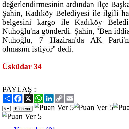
değerlendirmesinin ardından İlçe Başk
Şahin, Kadıköy Belediyesi ile ilgili haz
belgesini kargo ile Kadıköy Beled
Nuhoğlu'na gönderdi. Şahin, ''Ben iddi
Nuhoğlu, 7 Haziran'da AK Parti'n
olmasını istiyor'' dedi.
Üsküdar 34
PAYLAŞ :
Paylaş
Facebook
X
WhatsApp
LinkedIn
Copy
Email
Link