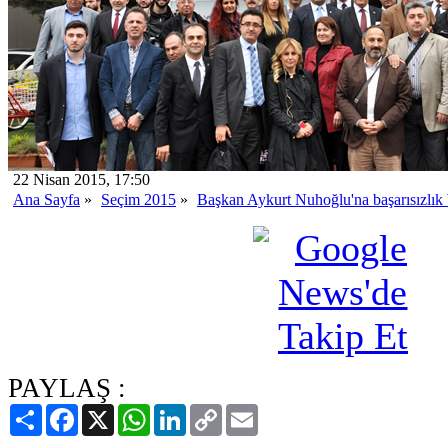
22 Nisan 2015, 17:50
Ana Sayfa
»
Seçim 2015
»
Başkan Aykurt Nuhoğlu'na başarısızlık 
PAYLAŞ :
Paylaş
Facebook
X
WhatsApp
LinkedIn
Copy
Email
Link