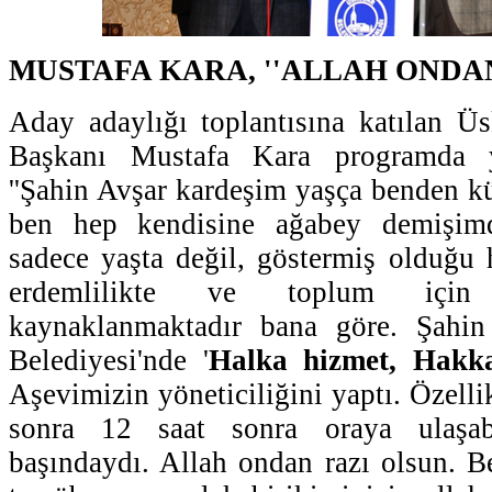
MUSTAFA KARA, ''ALLAH ONDAN
Aday adaylığı toplantısına katılan Ü
Başkanı Mustafa Kara programda y
''Şahin Avşar kardeşim yaşça benden k
ben hep kendisine ağabey demişimdi
sadece yaşta değil, göstermiş olduğu h
erdemlilikte ve toplum içi
kaynaklanmaktadır bana göre. Şahin
Belediyesi'nde '
Halka hizmet, Hakka
Aşevimizin yöneticiliğini yaptı. Özell
sonra 12 saat sonra oraya ulaşabi
başındaydı. Allah ondan razı olsun. 