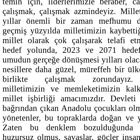
temin için, liderlerimizle beraber, c
çalışmak, çalışmak azmindeyiz. Mille
yıllar önemli bir zaman mefhumu de
geçmiş yüzyılda milletimizin kaybettiğ
millet olarak çok çalışarak telafi e
hedef yolunda, 2023 ve 2071 hedefl
umudun gerçeğe dönüşmesi yılları olaca
nesillere daha güzel, müreffeh bir ül
birlikte çalışmak zorundayız. 
milletimizin ve memleketimizin kalk
millet işbirliği amacımızdır. Devleti 
bağrından çıkan Anadolu çocukları olma
yönetenler, bu topraklarda doğan ve y
Zaten bu denklem bozulduğunda A
huzursuz olmuş, savaşlar, göçler insa