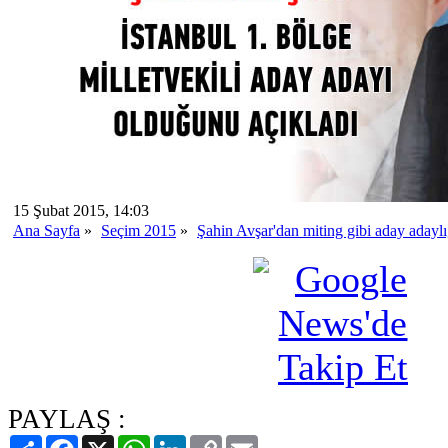
15 Şubat 2015, 14:03
Ana Sayfa
»
Seçim 2015
»
Şahin Avşar'dan miting gibi aday adaylı
PAYLAŞ :
Paylaş
Facebook
X
WhatsApp
LinkedIn
Copy
Email