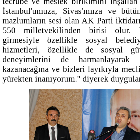
tecrübe ve meslek birikimini inşalla
İstanbul'umuza, Sivas'ımıza ve bütü
mazlumların sesi olan AK Parti iktidar
550 milletvekilinden birisi olur. 
girmesiyle özellikle sosyal beledi
hizmetleri, özellikle de sosyal gü
deneyimlerini de harmanlayarak
kazanacağına ve bizleri layıkıyla mecl
yürekten inanıyorum.'' diyerek duyguları