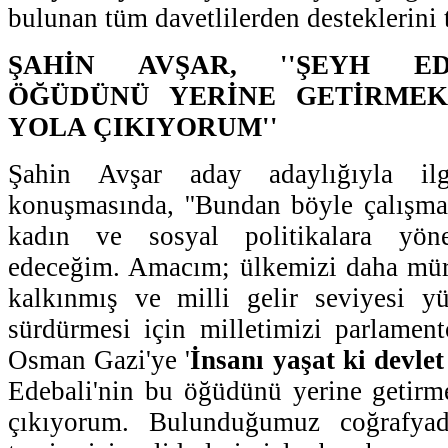
bulunan tüm davetlilerden desteklerini t
ŞAHİN AVŞAR, ''ŞEYH ED
ÖĞÜDÜNÜ YERİNE GETİRME
YOLA ÇIKIYORUM''
Şahin Avşar aday adaylığıyla ilg
konuşmasında, ''Bundan böyle çalışmala
kadın ve sosyal politikalara yön
edeceğim. Amacım; ülkemizi daha müre
kalkınmış ve milli gelir seviyesi yü
sürdürmesi için milletimizi parlament
Osman Gazi'ye '
İnsanı yaşat ki devlet
Edebali'nin bu öğüdünü yerine getirm
çıkıyorum. Bulunduğumuz coğrafya