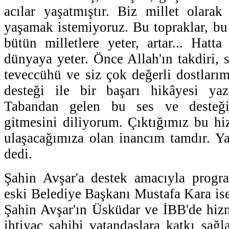
acılar yaşatmıştır. Biz millet olara
yaşamak istemiyoruz. Bu topraklar, bu
bütün milletlere yeter, artar... Hat
dünyaya yeter. Önce Allah'ın takdiri, 
teveccühü ve siz çok değerli dostları
desteği ile bir başarı hikâyesi ya
Tabandan gelen bu ses ve desteği
gitmesini diliyorum. Çıktığımız bu h
ulaşacağımıza olan inancım tamdır. Ya 
dedi.
Şahin Avşar'a destek amacıyla progr
eski Belediye Başkanı Mustafa Kara is
Şahin Avşar'ın Üsküdar ve İBB'de hiz
ihtiyaç sahibi vatandaşlara katkı sağ