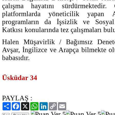
çalışma hayatını sürdürmektedir.
platformlarda yöneticilik yapan 
programların da İşsizlik ve Sosya
Katkısı konularında tez çalışmaları bul
Halen Müşavirlik / Bağımsız Denetç
Avşar, İngilizce ve Arapça bilmekte ol
babasıdır.
Üsküdar 34
PAYLAŞ :
Paylaş
Facebook
X
WhatsApp
LinkedIn
Copy
Email
Link