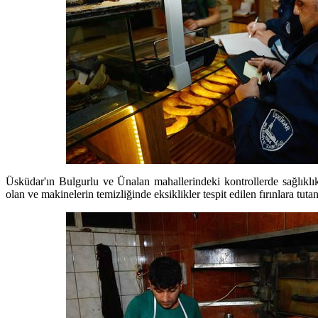
Üsküdar'ın Bulgurlu ve Ünalan mahallerindeki kontrollerde sağlıklık
olan ve makinelerin temizliğinde eksiklikler tespit edilen fırınlara tuta