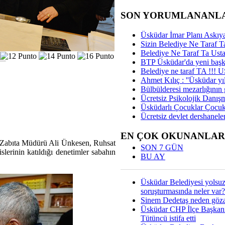
SON YORUMLANANL
Üsküdar İmar Planı Askıya
Sizin Belediye Ne Taraf Ta
Belediye Ne Taraf Ta Ust
BTP Üsküdar'da yeni başka
Belediye ne taraf TA !!!
Ahmet Kılıç : ''Üsküdar yıl
Bülbülderesi mezarlığının gi
Ücretsiz Psikolojik Danış
Üsküdarlı Çocuklar Çocuk
Ücretsiz devlet dershaneler
EN ÇOK OKUNANLAR
, Zabıta Müdürü Ali Ünkesen, Ruhsat
SON 7 GÜN
rinin katıldığı denetimler sabahın
BU AY
Üsküdar Belediyesi yolsu
soruşturmasında neler var?
Sinem Dedetaş neden gözal
Üsküdar CHP İlçe Başkan
Tütüncü istifa etti