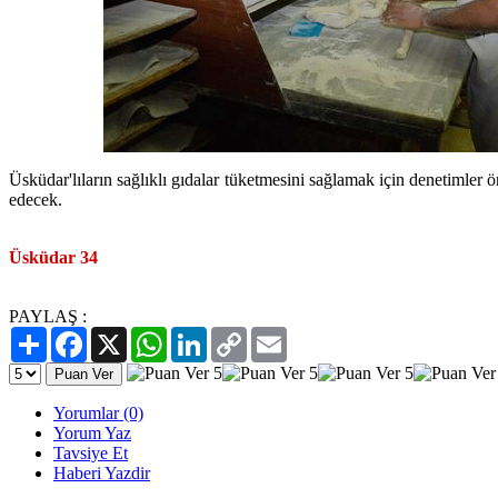
Üsküdar'lıların sağlıklı gıdalar tüketmesini sağlamak için denetimle
edecek.
Üsküdar 34
PAYLAŞ :
Paylaş
Facebook
X
WhatsApp
LinkedIn
Copy
Email
Link
Yorumlar (0)
Yorum Yaz
Tavsiye Et
Haberi Yazdir