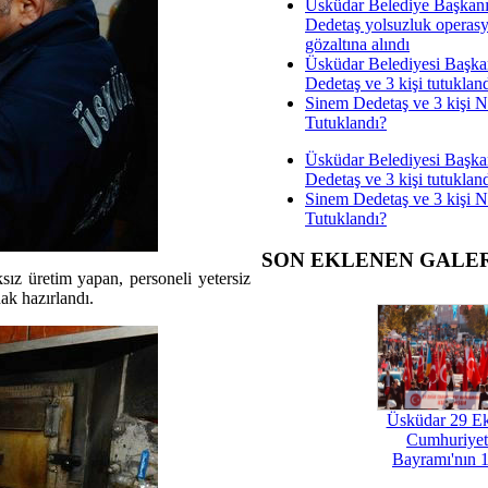
Üsküdar Belediye Başkan
Dedetaş yolsuzluk operas
gözaltına alındı
Üsküdar Belediyesi Başka
Dedetaş ve 3 kişi tutuklan
Sinem Dedetaş ve 3 kişi 
Tutuklandı?
Üsküdar Belediyesi Başka
Dedetaş ve 3 kişi tutuklan
Sinem Dedetaş ve 3 kişi 
Tutuklandı?
SON EKLENEN GALE
sız üretim yapan, personeli yetersiz
nak hazırlandı.
Üsküdar 29 E
Cumhuriyet
Bayramı'nın 1