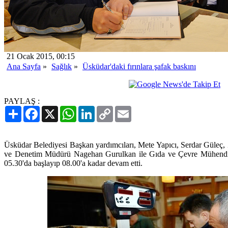
21 Ocak 2015, 00:15
Ana Sayfa
»
Sağlık
»
Üsküdar'daki fırınlara şafak baskını
PAYLAŞ :
Paylaş
Facebook
X
WhatsApp
LinkedIn
Copy
Email
Link
Üsküdar Belediyesi Başkan yardımcıları, Mete Yapıcı, Serdar Güleç
ve Denetim Müdürü Nagehan Gurulkan ile Gıda ve Çevre Mühendisle
05.30'da başlayıp 08.00'a kadar devam etti.