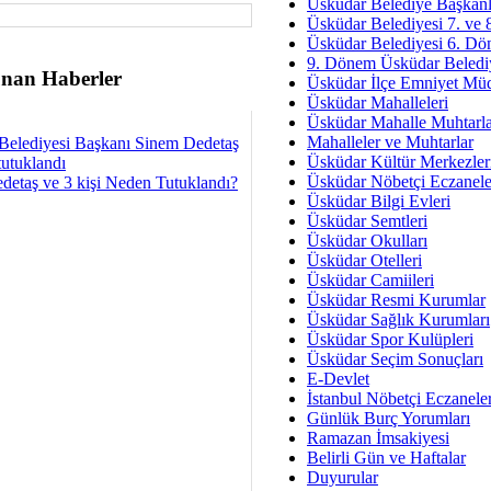
Av. Ş
Üsküdar Belediye Başkanl
Üsküdar Belediyesi 7. ve
İmar Sorunlarının Genel Ç
Üsküdar Belediyesi 6. Dö
9. Dönem Üsküdar Belediy
Çet
nan Haberler
Üsküdar İlçe Emniyet Mü
Arakan Ner
Üsküdar Mahalleleri
Üsküdar Mahalle Muhtarla
Hüsam
Mahalleler ve Muhtarlar
Belediyesi Başkanı Sinem Dedetaş
Bayramın Mü
Üsküdar Kültür Merkezler
tutuklandı
Üsküdar Nöbetçi Eczanele
detaş ve 3 kişi Neden Tutuklandı?
Es
Üsküdar Bilgi Evleri
Ruhsal Yön
Üsküdar Semtleri
Üsküdar Okulları
Zülf
Üsküdar Otelleri
Üsküdar Kar
Üsküdar Camiileri
Üsküdar Resmi Kurumlar
Mus
Üsküdar Sağlık Kurumları
Üsküdar Spor Kulüpleri
Üsküdar Seçim Sonuçları
E-Devlet
İstanbul Nöbetçi Eczanele
Günlük Burç Yorumları
Ramazan İmsakiyesi
Belirli Gün ve Haftalar
Duyurular