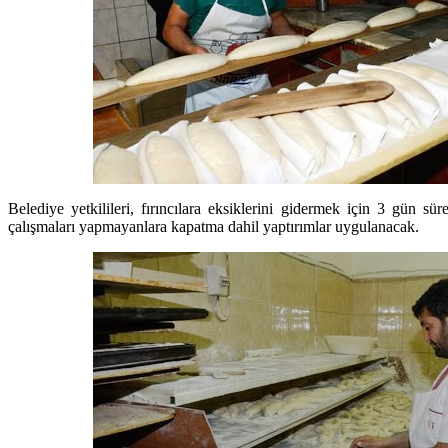
Belediye yetkilileri, fırıncılara eksiklerini gidermek için 3 gün sü
çalışmaları yapmayanlara kapatma dahil yaptırımlar uygulanacak.