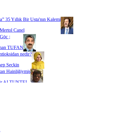
Biz buyuz...
 SOYSEVİNÇ
a” 35 Yıllık Bir Usta'nın Kalemi
Mertol Canel
Göç ;
ihan TUFAN
tioksidan nedir?
ep Seçkin
an Hainliğiymiş
kir ALTUNTEL
adde Bağımlılığı
t Kaymakçı
 Bir Süre De Olsa Burdayız
aş ŞENEL
ti Kalmadı Üstadım!
ı