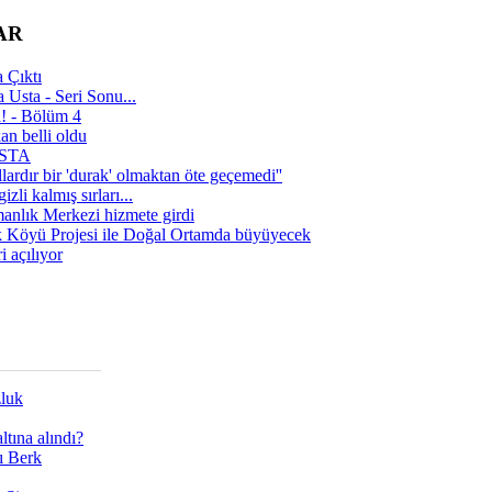
AR
 Çıktı
 Usta - Seri Sonu...
a! - Bölüm 4
n belli oldu
 USTA
lardır bir 'durak' olmaktan öte geçemedi''
zli kalmış sırları...
manlık Merkezi hizmete girdi
 Köyü Projesi ile Doğal Ortamda büyüyecek
i açılıyor
zluk
tına alındı?
ı Berk