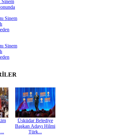
ı Sinem
yonunda
nı Sinem
dı
Neden
nı Sinem
dı
Neden
RİLER
kim
Üsküdar Belediye
Başkan Adayı Hilmi
...
Türk...