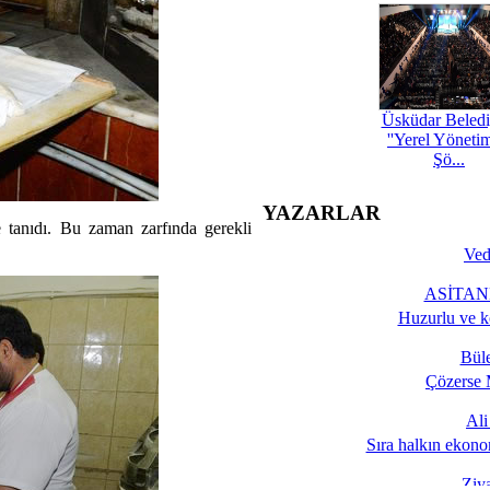
Üsküdar Beledi
''Yerel Yöneti
Şö...
YAZARLAR
re tanıdı. Bu zaman zarfında gerekli
Ved
ASİTANE
Huzurlu ve k
Bül
Çözerse 
Al
Sıra halkın ekono
Ziy