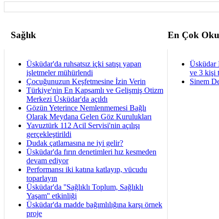
Sağlık
En Çok Oku
Üsküdar'da ruhsatsız içki satışı yapan
Üsküdar 
işletmeler mühürlendi
ve 3 kişi 
Çocuğunuzun Keşfetmesine İzin Verin
Sinem De
Türkiye'nin En Kapsamlı ve Gelişmiş Otizm
Merkezi Üsküdar'da açıldı
Gözün Yeterince Nemlenmemesi Bağlı
Olarak Meydana Gelen Göz Kurulukları
Yavuztürk 112 Acil Servisi'nin açılışı
gerçekleştirildi
Dudak çatlamasına ne iyi gelir?
Üsküdar'da fırın denetimleri hız kesmeden
devam ediyor
Performansı iki katına katlayıp, vücudu
toparlayın
Üsküdar'da ''Sağlıklı Toplum, Sağlıklı
Yaşam'' etkinliği
Üsküdar'da madde bağımlılığına karşı örnek
proje