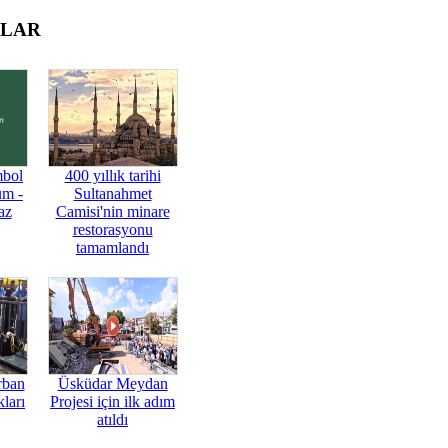
OLAR
mbol
400 yıllık tarihi
üm -
Sultanahmet
az
Camisi'nin minare
restorasyonu
tamamlandı
rban
Üsküdar Meydan
ları
Projesi için ilk adım
atıldı