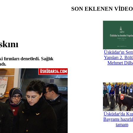
SON EKLENEN VİDE
skını
Üsküdar'ın Se
Yapıları 2. Böl
fırınları denetledi. Sağlık
Mehmet Dilb
ndı.
Üsküdar'da Ku
Bayramı hazırlık
tamam