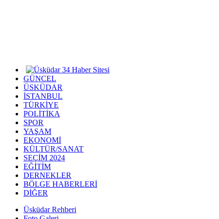
GÜNCEL
ÜSKÜDAR
İSTANBUL
TÜRKİYE
POLİTİKA
SPOR
YAŞAM
EKONOMİ
KÜLTÜR/SANAT
SEÇİM 2024
EĞİTİM
DERNEKLER
BÖLGE HABERLERİ
DİĞER
Üsküdar Rehberi
Foto Galeri