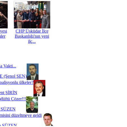
yesi
CHP Üsküdar İlçe
mler
Başkanlığı'nın yeni
ilç...
a Vakti...
 (Şenol ŞEN)
oalisyonlu ülkeler?
ent ŞİRİN
Müftü Çözer!!!
i SÜZEN
misini düzeltmeye geldi
a SÜZEN