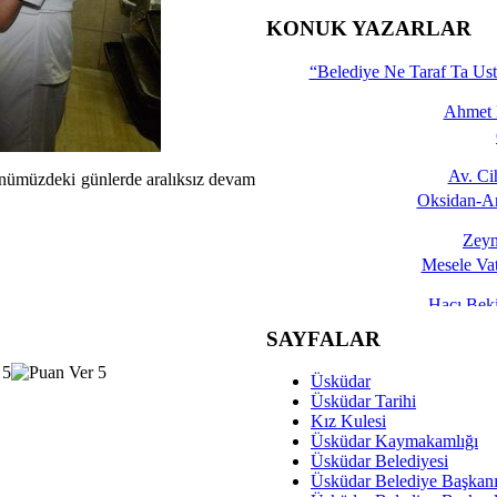
İşte 
KONUK YAZARLAR
Yalçın
“Belediye Ne Taraf Ta Ust
Ahmet 
Av. C
r önümüzdeki günlerde aralıksız devam
Oksidan-An
Zeyn
Mesele Vat
Hacı Be
Okullarda M
SAYFALAR
Mesu
Üsküdar
Dünya Fani, Ama Kısa
Üsküdar Tarihi
Kız Kulesi
Sav
Üsküdar Kaymakamlığı
Hukukun Adale
Üsküdar Belediyesi
Üsküdar Belediye Başkan