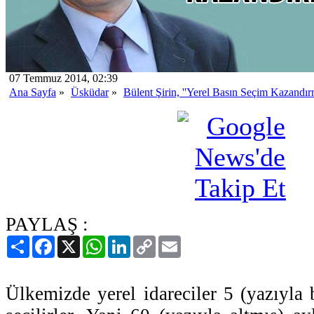
07 Temmuz 2014, 02:39
Ana Sayfa
»
Üsküdar
»
Bülent Şirin, ''Yerel Basın Seçim Kazandır
PAYLAŞ :
Paylaş
Facebook
X
WhatsApp
LinkedIn
Copy
Email
Link
Ülkemizde yerel idareciler 5 (yazıyla 