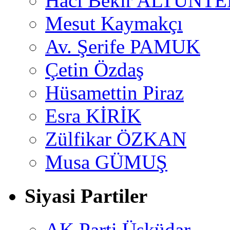
Hacı Bekir ALTUNTE
Mesut Kaymakçı
Av. Şerife PAMUK
Çetin Özdaş
Hüsamettin Piraz
Esra KİRİK
Zülfikar ÖZKAN
Musa GÜMUŞ
Siyasi Partiler
AK Parti Üsküdar