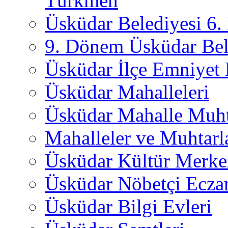
Türkmen
Üsküdar Belediyesi 6
9. Dönem Üsküdar Bel
Üsküdar İlçe Emniyet
Üsküdar Mahalleleri
Üsküdar Mahalle Muht
Mahalleler ve Muhtarl
Üsküdar Kültür Merkez
Üsküdar Nöbetçi Ecza
Üsküdar Bilgi Evleri