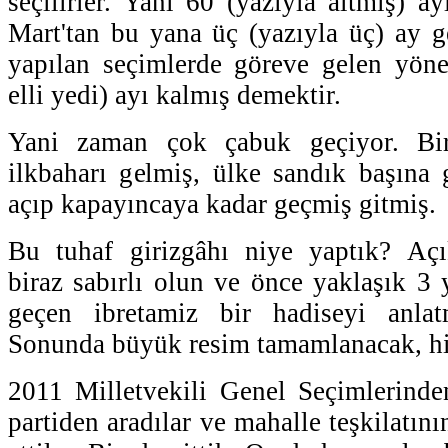
seçilirler. Yani 60 (yazıyla altmış) ay
Mart'tan bu yana üç (yazıyla üç) ay g
yapılan seçimlerde göreve gelen yönet
elli yedi) ayı kalmış demektir.
Yani zaman çok çabuk geçiyor. Bi
ilkbaharı gelmiş, ülke sandık başına 
açıp kapayıncaya kadar geçmiş gitmiş.
Bu tuhaf girizgâhı niye yaptık? Açı
biraz sabırlı olun ve önce yaklaşık 3 
geçen ibretamiz bir hadiseyi anlat
Sonunda büyük resim tamamlanacak, hi
2011 Milletvekili Genel Seçimlerinde
partiden aradılar ve mahalle teşkilatını