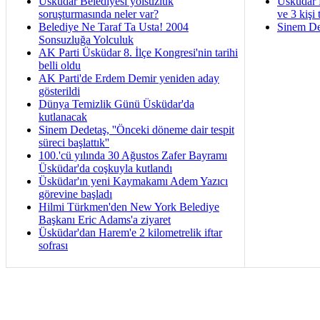
Üsküdar Belediyesi yolsuzluk
Üsküdar 
soruşturmasında neler var?
ve 3 kişi 
Belediye Ne Taraf Ta Usta! 2004
Sinem De
Sonsuzluğa Yolculuk
AK Parti Üsküdar 8. İlçe Kongresi'nin tarihi
belli oldu
AK Parti'de Erdem Demir yeniden aday
gösterildi
Dünya Temizlik Günü Üsküdar'da
kutlanacak
Sinem Dedetaş, ''Önceki döneme dair tespit
süreci başlattık''
100.'cü yılında 30 Ağustos Zafer Bayramı
Üsküdar'da coşkuyla kutlandı
Üsküdar'ın yeni Kaymakamı Adem Yazıcı
görevine başladı
Hilmi Türkmen'den New York Belediye
Başkanı Eric Adams'a ziyaret
Üsküdar'dan Harem'e 2 kilometrelik iftar
sofrası