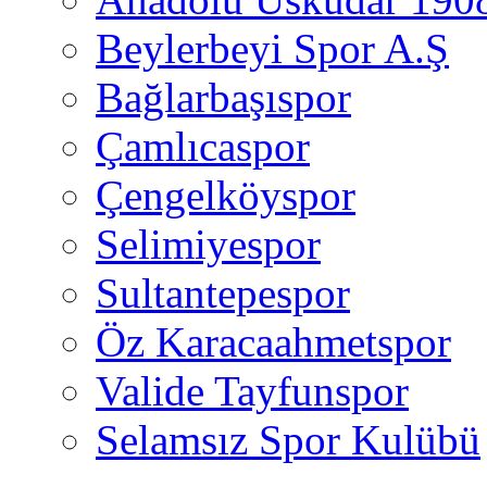
Beylerbeyi Spor A.Ş
Bağlarbaşıspor
Çamlıcaspor
Çengelköyspor
Selimiyespor
Sultantepespor
Öz Karacaahmetspor
Valide Tayfunspor
Selamsız Spor Kulübü