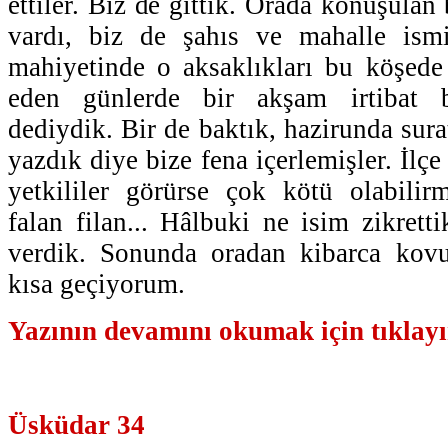
ettiler. Biz de gittik. Orada konuşulan 
vardı, biz de şahıs ve mahalle ism
mahiyetinde o aksaklıkları bu köşede 
eden günlerde bir akşam irtibat 
dediydik. Bir de baktık, hazirunda sura
yazdık diye bize fena içerlemişler. İlç
yetkililer görürse çok kötü olabilirm
falan filan... Hâlbuki ne isim zikrett
verdik. Sonunda oradan kibarca kov
kısa geçiyorum.
Yazının devamını okumak için tıklayın
Üsküdar 34