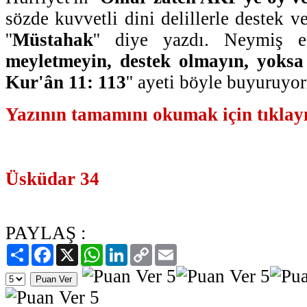
sözde kuvvetli dini delillerle destek ve
''
Müstahak
'' diye yazdı. Neymiş ef
meyletmeyin, destek olmayın, yoksa
Kur'ân 11: 113
'' ayeti böyle buyuruyo
Yazının tamamını okumak için tıklayı
Üsküdar 34
PAYLAŞ :
Paylaş
Facebook
X
WhatsApp
LinkedIn
Copy
Email
Link