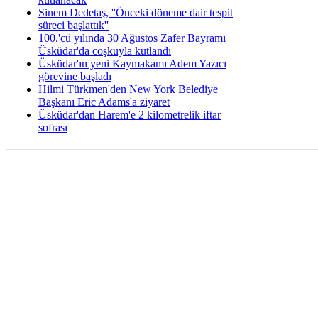
Sinem Dedetaş, ''Önceki döneme dair tespit
süreci başlattık''
100.'cü yılında 30 Ağustos Zafer Bayramı
Üsküdar'da coşkuyla kutlandı
Üsküdar'ın yeni Kaymakamı Adem Yazıcı
görevine başladı
Hilmi Türkmen'den New York Belediye
Başkanı Eric Adams'a ziyaret
Üsküdar'dan Harem'e 2 kilometrelik iftar
sofrası