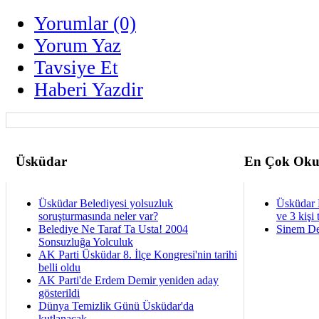
Yorumlar (0)
Yorum Yaz
Tavsiye Et
Haberi Yazdir
Üsküdar
En Çok Oku
Üsküdar Belediyesi yolsuzluk
Üsküdar 
soruşturmasında neler var?
ve 3 kişi 
Belediye Ne Taraf Ta Usta! 2004
Sinem De
Sonsuzluğa Yolculuk
AK Parti Üsküdar 8. İlçe Kongresi'nin tarihi
belli oldu
AK Parti'de Erdem Demir yeniden aday
gösterildi
Dünya Temizlik Günü Üsküdar'da
kutlanacak