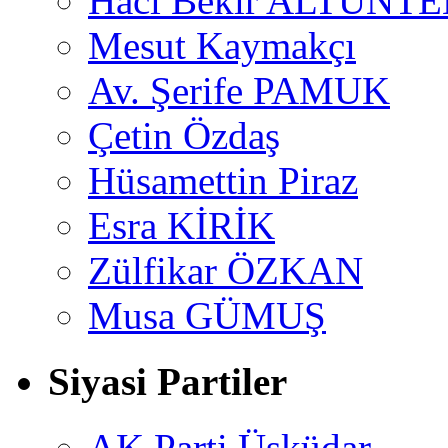
Hacı Bekir ALTUNTE
Mesut Kaymakçı
Av. Şerife PAMUK
Çetin Özdaş
Hüsamettin Piraz
Esra KİRİK
Zülfikar ÖZKAN
Musa GÜMUŞ
Siyasi Partiler
AK Parti Üsküdar