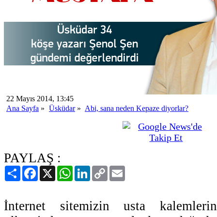
22 Mayıs 2014, 13:45
Ana Sayfa
»
Üsküdar
»
Abi, sana neden Kepaze diyorlar?
PAYLAŞ :
Paylaş
Facebook
X
WhatsApp
LinkedIn
Copy
Email
Link
İnternet sitemizin usta kalemler