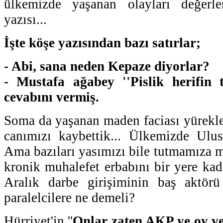
ülkemizde yaşanan olayları değerle
yazısı...
İşte köşe yazısından bazı satırlar;
- Abi, sana neden Kepaze diyorlar?
- Mustafa ağabey ''Pislik herifin 
cevabını vermiş.
Soma da yaşanan maden faciası yürekler
canımızı kaybettik... Ülkemizde Ulusa
Ama bazıları yasımızı bile tutmamıza 
kronik muhalefet erbabını bir yere kad
Aralık darbe girişiminin baş aktör
paralelcilere ne demeli?
Hürriyet'in ''
Onlar zaten AKP ye oy ve