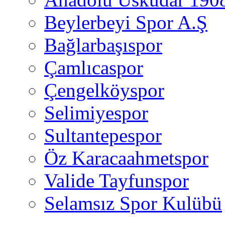
Beylerbeyi Spor A.Ş
Bağlarbaşıspor
Çamlıcaspor
Çengelköyspor
Selimiyespor
Sultantepespor
Öz Karacaahmetspor
Valide Tayfunspor
Selamsız Spor Kulübü