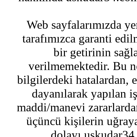
Web sayfalarımızda yer
tarafımızca garanti edil
bir getirinin sağ
verilmemektedir. Bu n
bilgilerdeki hatalardan, 
dayanılarak yapılan i
maddi/manevi zararlardan
üçüncü kişilerin uğraya
dolayı uskudar34