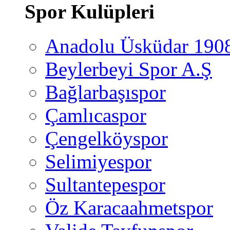
Spor Kulüpleri
Anadolu Üsküdar 190
Beylerbeyi Spor A.Ş
Bağlarbaşıspor
Çamlıcaspor
Çengelköyspor
Selimiyespor
Sultantepespor
Öz Karacaahmetspor