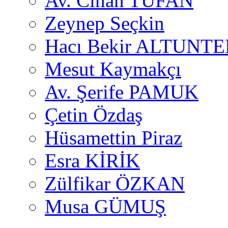
Av. Cihan TUFAN
Zeynep Seçkin
Hacı Bekir ALTUNTE
Mesut Kaymakçı
Av. Şerife PAMUK
Çetin Özdaş
Hüsamettin Piraz
Esra KİRİK
Zülfikar ÖZKAN
Musa GÜMUŞ