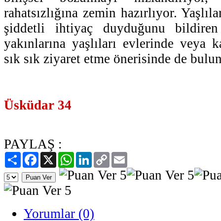
rahatsızlığına zemin hazırlıyor. Yaşlıla
şiddetli ihtiyaç duyduğunu bildiren
yakınlarına yaşlıları evlerinde veya k
sık sık ziyaret etme önerisinde de bulu
Üsküdar 34
PAYLAŞ :
Paylaş
Facebook
X
WhatsApp
LinkedIn
Copy
Email
Link
Yorumlar (0)