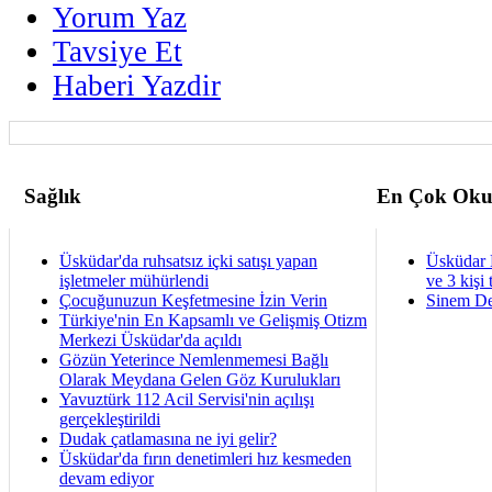
Yorum Yaz
Tavsiye Et
Haberi Yazdir
Sağlık
En Çok Oku
Üsküdar'da ruhsatsız içki satışı yapan
Üsküdar 
işletmeler mühürlendi
ve 3 kişi 
Çocuğunuzun Keşfetmesine İzin Verin
Sinem De
Türkiye'nin En Kapsamlı ve Gelişmiş Otizm
Merkezi Üsküdar'da açıldı
Gözün Yeterince Nemlenmemesi Bağlı
Olarak Meydana Gelen Göz Kurulukları
Yavuztürk 112 Acil Servisi'nin açılışı
gerçekleştirildi
Dudak çatlamasına ne iyi gelir?
Üsküdar'da fırın denetimleri hız kesmeden
devam ediyor