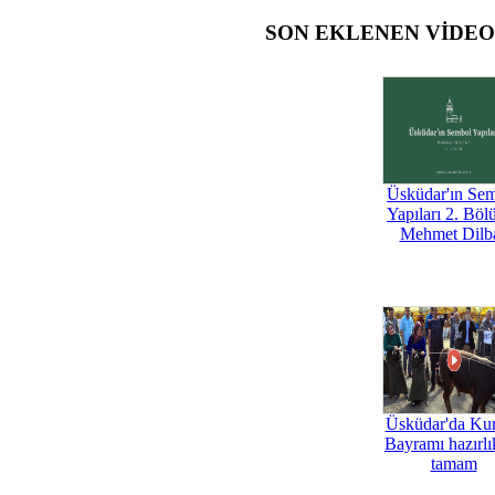
SON EKLENEN VİDE
Üsküdar'ın Se
Yapıları 2. Böl
Mehmet Dilb
Üsküdar'da Ku
Bayramı hazırlık
tamam