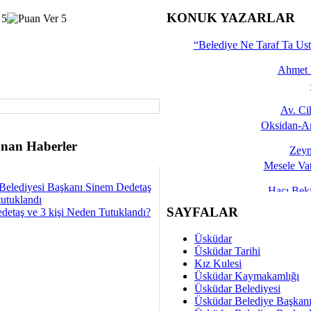
İşte 
KONUK YAZARLAR
Yalçın
“Belediye Ne Taraf Ta Ust
Ahmet 
Av. C
Oksidan-An
nan Haberler
Zeyn
Mesele Vat
Belediyesi Başkanı Sinem Dedetaş
Hacı Be
tutuklandı
Okullarda M
SAYFALAR
detaş ve 3 kişi Neden Tutuklandı?
Mesu
Üsküdar
Dünya Fani, Ama Kısa
Üsküdar Tarihi
Kız Kulesi
Sav
Üsküdar Kaymakamlığı
Hukukun Adale
Üsküdar Belediyesi
Üsküdar Belediye Başkan