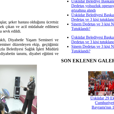
Üsküdar Belediye Başkan
Dedetaş yolsuzluk operas
gözaltına alındı
Üsküdar Belediyesi Başka
Dedetaş ve 3 kişi tutuklan
şlar, şeker hastası olduğunu ücretsiz
Sinem Dedetaş ve 3 kişi 
ek çıkan ve acil müdahale edilmesi
Tutuklandı?
a sevk edildi.
Üsküdar Belediyesi Başka
akfı, Diyabetle Yaşam Semineri ve
Dedetaş ve 3 kişi tutuklan
eminer düzenleyen ekip, geçtiğimiz
Sinem Dedetaş ve 3 kişi 
zla Belediyesi Sağlık İşleri Müdürü
Tutuklandı?
abetin tanımı, diyabet eğitimi ve
SON EKLENEN GALE
Üsküdar 29 E
Cumhuriyet
Bayramı'nın 1