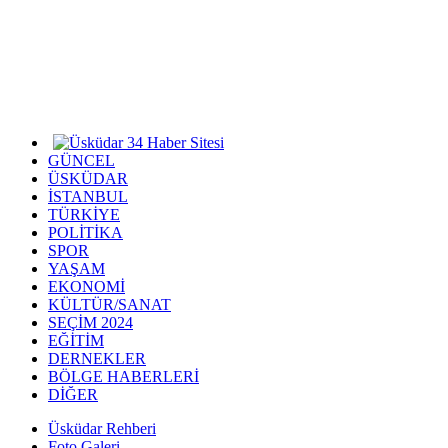
GÜNCEL
ÜSKÜDAR
İSTANBUL
TÜRKİYE
POLİTİKA
SPOR
YAŞAM
EKONOMİ
KÜLTÜR/SANAT
SEÇİM 2024
EĞİTİM
DERNEKLER
BÖLGE HABERLERİ
DİĞER
Üsküdar Rehberi
Foto Galeri