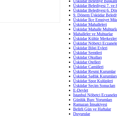
Av. Ş
Üsküdar Belediye Başkanl
Üsküdar Belediyesi 7. ve
İmar Sorunlarının Genel Ç
Üsküdar Belediyesi 6. Dö
9. Dönem Üsküdar Belediy
Çet
Üsküdar İlçe Emniyet Mü
Arakan Ner
Üsküdar Mahalleleri
Üsküdar Mahalle Muhtarla
Hüsam
Mahalleler ve Muhtarlar
Bayramın Mü
Üsküdar Kültür Merkezler
Üsküdar Nöbetçi Eczanele
Es
Üsküdar Bilgi Evleri
Ruhsal Yön
Üsküdar Semtleri
Üsküdar Okulları
Zülf
Üsküdar Otelleri
Üsküdar Kar
Üsküdar Camiileri
Üsküdar Resmi Kurumlar
Mus
Üsküdar Sağlık Kurumları
Üsküdar Spor Kulüpleri
Üsküdar Seçim Sonuçları
E-Devlet
İstanbul Nöbetçi Eczanele
Günlük Burç Yorumları
Ramazan İmsakiyesi
Belirli Gün ve Haftalar
Duyurular