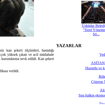
Üsküdar Beledi
''Yerel Yöneti
Şö...
YAZARLAR
z kan şekeri ölçümleri, hastalığı
ı çok yüksek çıkan ve acil müdahale
Ved
k kurumlarına sevk edildi. Kan şekeri
ASİTANE
Huzurlu ve k
ikası verildi.
Bül
Çözerse 
Al
Sıra halkın ekono
Ziy