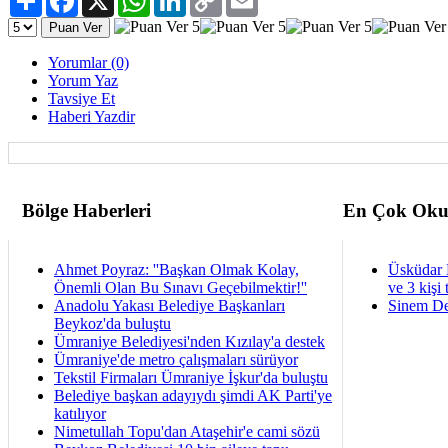
Link
Yorumlar (0)
Yorum Yaz
Tavsiye Et
Haberi Yazdir
Bölge Haberleri
En Çok Oku
Ahmet Poyraz: ''Başkan Olmak Kolay,
Üsküdar 
Önemli Olan Bu Sınavı Geçebilmektir!''
ve 3 kişi 
Anadolu Yakası Belediye Başkanları
Sinem De
Beykoz'da buluştu
Ümraniye Belediyesi'nden Kızılay'a destek
Ümraniye'de metro çalışmaları sürüyor
Tekstil Firmaları Ümraniye İşkur'da buluştu
Belediye başkan adayıydı şimdi AK Parti'ye
katılıyor
Nimetullah Topu'dan Ataşehir'e cami sözü