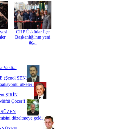
yesi
CHP Üsküdar İlçe
mler
Başkanlığı'nın yeni
ilç...
a Vakti...
 (Şenol ŞEN)
oalisyonlu ülkeler?
ent ŞİRİN
Müftü Çözer!!!
i SÜZEN
misini düzeltmeye geldi
a SÜZEN