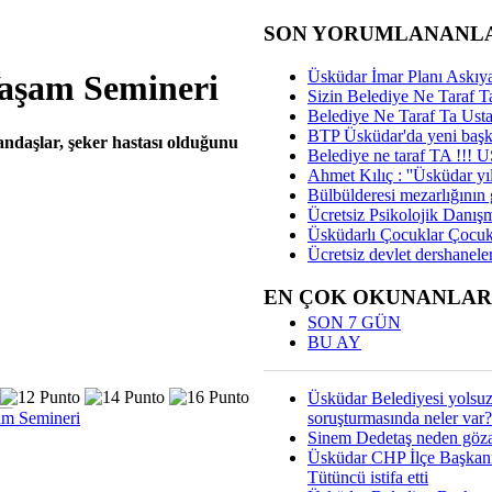
SON YORUMLANANL
Üsküdar İmar Planı Askıya
 Yaşam Semineri
Sizin Belediye Ne Taraf Ta
Belediye Ne Taraf Ta Ust
BTP Üsküdar'da yeni başka
andaşlar, şeker hastası olduğunu
Belediye ne taraf TA !!!
Ahmet Kılıç : ''Üsküdar yıl
Bülbülderesi mezarlığının gi
Ücretsiz Psikolojik Danış
Üsküdarlı Çocuklar Çocuk
Ücretsiz devlet dershaneler
EN ÇOK OKUNANLAR
SON 7 GÜN
BU AY
Üsküdar Belediyesi yolsu
soruşturmasında neler var?
şam Semineri
Sinem Dedetaş neden gözal
Üsküdar CHP İlçe Başkan
Tütüncü istifa etti