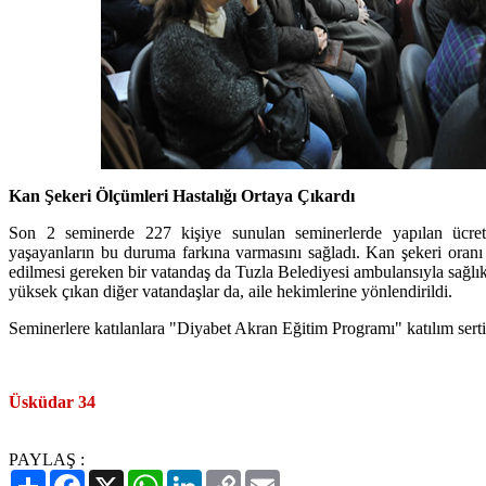
Kan Şekeri Ölçümleri Hastalığı Ortaya Çıkardı
Son 2 seminerde 227 kişiye sunulan seminerlerde yapılan ücretsi
yaşayanların bu duruma farkına varmasını sağladı. Kan şekeri oran
edilmesi gereken bir vatandaş da Tuzla Belediyesi ambulansıyla sağlı
yüksek çıkan diğer vatandaşlar da, aile hekimlerine yönlendirildi.
Seminerlere katılanlara "Diyabet Akran Eğitim Programı" katılım sertif
Üsküdar 34
PAYLAŞ :
Paylaş
Facebook
X
WhatsApp
LinkedIn
Copy
Email