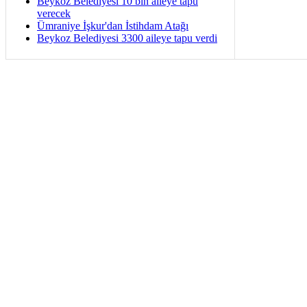
Beykoz Belediyesi 10 bin aileye tapu
verecek
Ümraniye İşkur'dan İstihdam Atağı
Beykoz Belediyesi 3300 aileye tapu verdi