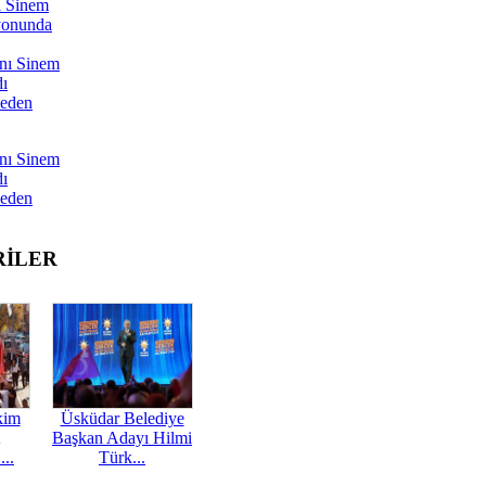
ı Sinem
yonunda
nı Sinem
dı
Neden
nı Sinem
dı
Neden
RİLER
kim
Üsküdar Belediye
Başkan Adayı Hilmi
...
Türk...