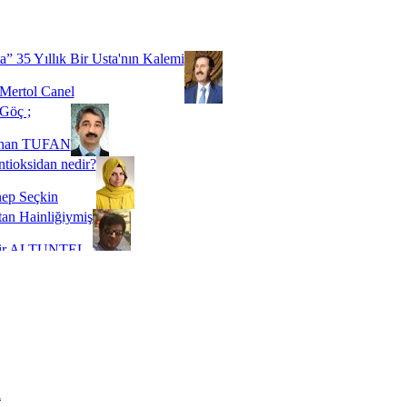
Biz buyuz...
 SOYSEVİNÇ
a” 35 Yıllık Bir Usta'nın Kalemi
Mertol Canel
Göç ;
ihan TUFAN
tioksidan nedir?
ep Seçkin
an Hainliğiymiş
kir ALTUNTEL
adde Bağımlılığı
t Kaymakçı
 Bir Süre De Olsa Burdayız
aş ŞENEL
ti Kalmadı Üstadım!
ı