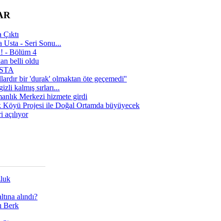
AR
 Çıktı
 Usta - Seri Sonu...
a! - Bölüm 4
n belli oldu
 USTA
lardır bir 'durak' olmaktan öte geçemedi''
zli kalmış sırları...
manlık Merkezi hizmete girdi
 Köyü Projesi ile Doğal Ortamda büyüyecek
i açılıyor
zluk
tına alındı?
ı Berk