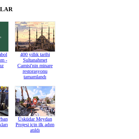
OLAR
mbol
400 yıllık tarihi
üm -
Sultanahmet
az
Camisi'nin minare
restorasyonu
tamamlandı
rban
Üsküdar Meydan
ları
Projesi için ilk adım
atıldı