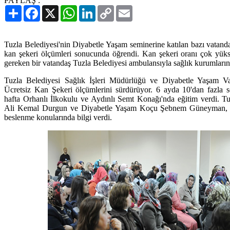
PAYLAŞ :
Paylaş
Facebook
X
WhatsApp
LinkedIn
Copy
Email
Link
Tuzla Belediyesi'nin Diyabetle Yaşam seminerine katılan bazı vatanda
kan şekeri ölçümleri sonucunda öğrendi. Kan şekeri oranı çok yüks
gereken bir vatandaş Tuzla Belediyesi ambulansıyla sağlık kurumların
Tuzla Belediyesi Sağlık İşleri Müdürlüğü ve Diyabetle Yaşam V
Ücretsiz Kan Şekeri ölçümlerini sürdürüyor. 6 ayda 10'dan fazla s
hafta Orhanlı İlkokulu ve Aydınlı Semt Konağı'nda eğitim verdi. Tu
Ali Kemal Durgun ve Diyabetle Yaşam Koçu Şebnem Güneyman, diy
beslenme konularında bilgi verdi.