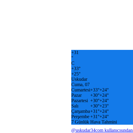
+
31
°
C
+
33°
+
25°
Uskudar
Cuma, 07
Cumartesi
+
33°
+
24°
Pazar
+
30°
+
24°
Pazartesi
+
30°
+
24°
Salı
+
30°
+
23°
Çarşamba
+
31°
+
24°
Perşembe
+
31°
+
24°
7 Günlük Hava Tahmini
@uskudar34com kullanıcısından