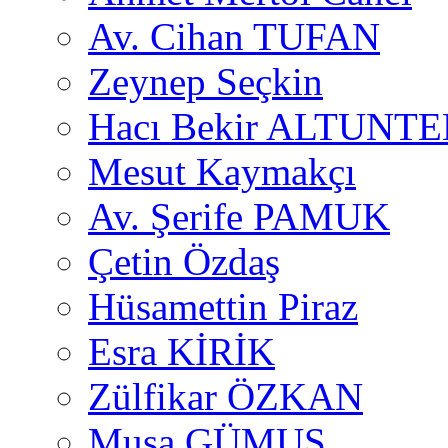
Av. Cihan TUFAN
Zeynep Seçkin
Hacı Bekir ALTUNTE
Mesut Kaymakçı
Av. Şerife PAMUK
Çetin Özdaş
Hüsamettin Piraz
Esra KİRİK
Zülfikar ÖZKAN
Musa GÜMUŞ