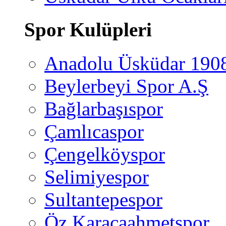
Spor Kulüpleri
Anadolu Üsküdar 190
Beylerbeyi Spor A.Ş
Bağlarbaşıspor
Çamlıcaspor
Çengelköyspor
Selimiyespor
Sultantepespor
Öz Karacaahmetspor