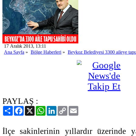
17 Aralık 2013, 13:11
Ana Sayfa
»
Bölge Haberleri
»
Beykoz Belediyesi 3300 aileye tapu
PAYLAŞ :
Paylaş
Facebook
X
WhatsApp
LinkedIn
Copy
Email
Link
İlçe sakinlerinin yıllardır üzerinde y