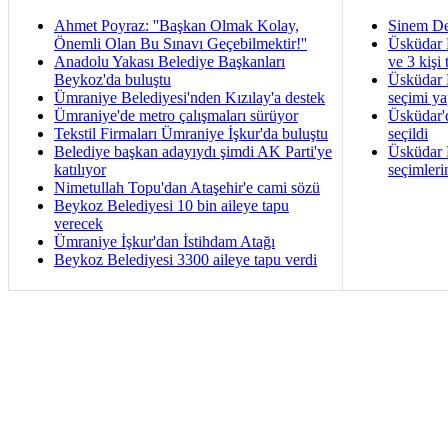
Ahmet Poyraz: ''Başkan Olmak Kolay,
Sinem De
Önemli Olan Bu Sınavı Geçebilmektir!''
Üsküdar 
Anadolu Yakası Belediye Başkanları
ve 3 kişi 
Beykoz'da buluştu
Üsküdar B
Ümraniye Belediyesi'nden Kızılay'a destek
seçimi ya
Ümraniye'de metro çalışmaları sürüyor
Üsküdar'
Tekstil Firmaları Ümraniye İşkur'da buluştu
seçildi
Belediye başkan adayıydı şimdi AK Parti'ye
Üsküdar B
katılıyor
seçimleri
Nimetullah Topu'dan Ataşehir'e cami sözü
Beykoz Belediyesi 10 bin aileye tapu
verecek
Ümraniye İşkur'dan İstihdam Atağı
Beykoz Belediyesi 3300 aileye tapu verdi