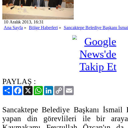
10 Aralık 2013, 16:31
Ana Sayfa
»
Bölge Haberleri
»
Sancaktepe Belediye Başkanı İsmail 
PAYLAŞ :
Paylaş
Facebook
X
WhatsApp
LinkedIn
Copy
Email
Link
Sancaktepe Belediye Başkanı İsmail 
yapan din görevlileri ile bir aray
Kaymakamı Feyzullah Özcan'ın da ka