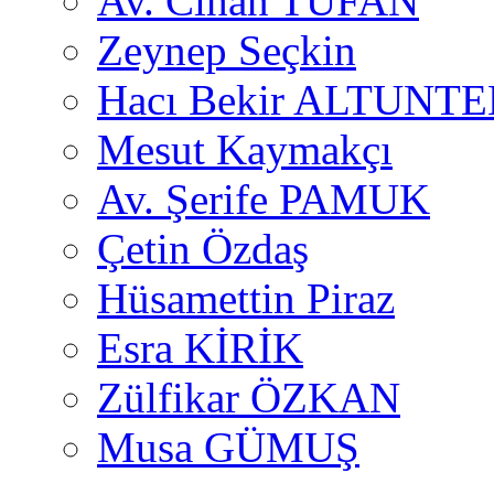
Av. Cihan TUFAN
Zeynep Seçkin
Hacı Bekir ALTUNTE
Mesut Kaymakçı
Av. Şerife PAMUK
Çetin Özdaş
Hüsamettin Piraz
Esra KİRİK
Zülfikar ÖZKAN
Musa GÜMUŞ