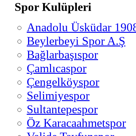
Spor Kulüpleri
Anadolu Üsküdar 190
Beylerbeyi Spor A.Ş
Bağlarbaşıspor
Çamlıcaspor
Çengelköyspor
Selimiyespor
Sultantepespor
Öz Karacaahmetspor