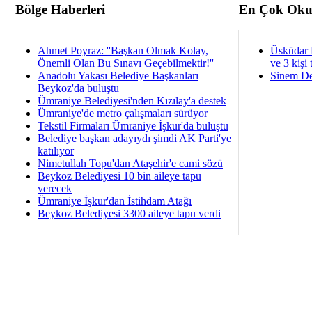
Bölge Haberleri
En Çok Oku
Ahmet Poyraz: ''Başkan Olmak Kolay,
Üsküdar 
Önemli Olan Bu Sınavı Geçebilmektir!''
ve 3 kişi 
Anadolu Yakası Belediye Başkanları
Sinem De
Beykoz'da buluştu
Ümraniye Belediyesi'nden Kızılay'a destek
Ümraniye'de metro çalışmaları sürüyor
Tekstil Firmaları Ümraniye İşkur'da buluştu
Belediye başkan adayıydı şimdi AK Parti'ye
katılıyor
Nimetullah Topu'dan Ataşehir'e cami sözü
Beykoz Belediyesi 10 bin aileye tapu
verecek
Ümraniye İşkur'dan İstihdam Atağı
Beykoz Belediyesi 3300 aileye tapu verdi