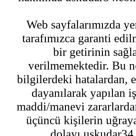
Web sayfalarımızda yer
tarafımızca garanti edil
bir getirinin sağ
verilmemektedir. Bu n
bilgilerdeki hatalardan, 
dayanılarak yapılan i
maddi/manevi zararlardan
üçüncü kişilerin uğraya
dolayı uskudar34