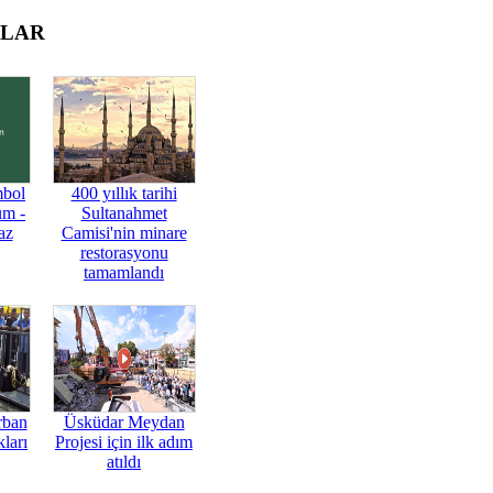
OLAR
mbol
400 yıllık tarihi
üm -
Sultanahmet
az
Camisi'nin minare
restorasyonu
tamamlandı
rban
Üsküdar Meydan
ları
Projesi için ilk adım
atıldı