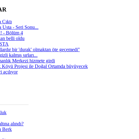
AR
 Çıktı
 Usta - Seri Sonu...
a! - Bölüm 4
n belli oldu
 USTA
lardır bir 'durak' olmaktan öte geçemedi''
zli kalmış sırları...
manlık Merkezi hizmete girdi
 Köyü Projesi ile Doğal Ortamda büyüyecek
i açılıyor
zluk
tına alındı?
ı Berk