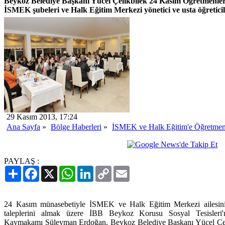
Beykoz Belediye Başkanı Yücel Çelikbilek 24 Kasım Öğretmenler
İSMEK şubeleri ve Halk Eğitim Merkezi yönetici ve usta öğreticile
29 Kasım 2013, 17:24
Ana Sayfa
»
Bölge Haberleri
»
İSMEK ve Halk Eğitim'e Öğretme
PAYLAŞ :
Paylaş
Facebook
X
WhatsApp
LinkedIn
Copy
Email
Link
24 Kasım münasebetiyle İSMEK ve Halk Eğitim Merkezi ailesini b
taleplerini almak üzere İBB Beykoz Korusu Sosyal Tesisler
Kaymakamı Süleyman Erdoğan, Beykoz Belediye Başkanı Yücel Çeli