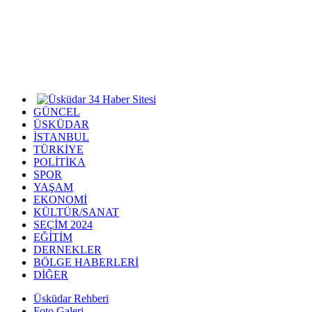
GÜNCEL
ÜSKÜDAR
İSTANBUL
TÜRKİYE
POLİTİKA
SPOR
YAŞAM
EKONOMİ
KÜLTÜR/SANAT
SEÇİM 2024
EĞİTİM
DERNEKLER
BÖLGE HABERLERİ
DİĞER
Üsküdar Rehberi
Foto Galeri