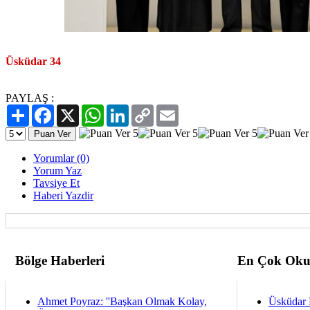
Üsküdar 34
PAYLAŞ :
Paylaş
Facebook
X
WhatsApp
LinkedIn
Copy
Email
Link
Yorumlar (0)
Yorum Yaz
Tavsiye Et
Haberi Yazdir
Bölge Haberleri
En Çok Oku
Ahmet Poyraz: ''Başkan Olmak Kolay,
Üsküdar 