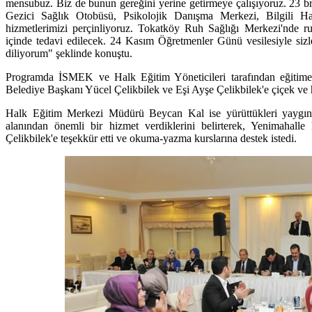
mensubuz. Biz de bunun gereğini yerine getirmeye çalışıyoruz. 23 br
Gezici Sağlık Otobüsü, Psikolojik Danışma Merkezi, Bilgili Ha
hizmetlerimizi perçinliyoruz. Tokatköy Ruh Sağlığı Merkezi'nde ru
içinde tedavi edilecek. 24 Kasım Öğretmenler Günü vesilesiyle sizle
diliyorum" şeklinde konuştu.
Programda İSMEK ve Halk Eğitim Yöneticileri tarafından eğitime 
Belediye Başkanı Yücel Çelikbilek ve Eşi Ayşe Çelikbilek'e çiçek ve 
Halk Eğitim Merkezi Müdürü Beycan Kal ise yürüttükleri yaygın eğ
alanından önemli bir hizmet verdiklerini belirterek, Yenimahall
Çelikbilek'e teşekkür etti ve okuma-yazma kurslarına destek istedi.