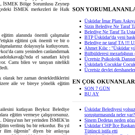
arı, İSMEK Bölge Sorumlusu Zeynep
SON YORUMLANANL
edeki İSMEK merkezleri ile Halk
Üsküdar İmar Planı Askıya
Sizin Belediye Ne Taraf Ta
Belediye Ne Taraf Ta Ust
itim alanında önemli çalışmalar
BTP Üsküdar'da yeni başka
işkin eğitimi çok önemli ve bir o
Belediye ne taraf TA !!!
alışmalarınız dolayısıyla kutluyorum.
Ahmet Kılıç : ''Üsküdar yıl
ykoz'da camı yeninden canlandırmak
Bülbülderesi mezarlığının gi
dolukavağı?nda el sanatları köyü
Ücretsiz Psikolojik Danış
yor. Camı bilen ve tanıyan nitelikli
Üsküdarlı Çocuklar Çocuk
dedi.
Ücretsiz devlet dershaneler
k olarak her zaman desteklediklerini
EN ÇOK OKUNANLAR
ere aile ve bireye yönelik eğitim
SON 7 GÜN
BU AY
Üsküdar Belediyesi yolsu
ailesini kutlayan Beykoz Belediye
soruşturmasında neler var?
nlara eğitim vermeye çalışıyorsunuz.
Sinem Dedetaş neden gözal
usu. Dünya'nın her yerinden İSMEK'in
Üsküdar CHP İlçe Başkan
itim verilmiş bu bir rekordur. Bu yıl
Tütüncü istifa etti
 ilim öğrenin" diyen bir anlayışa