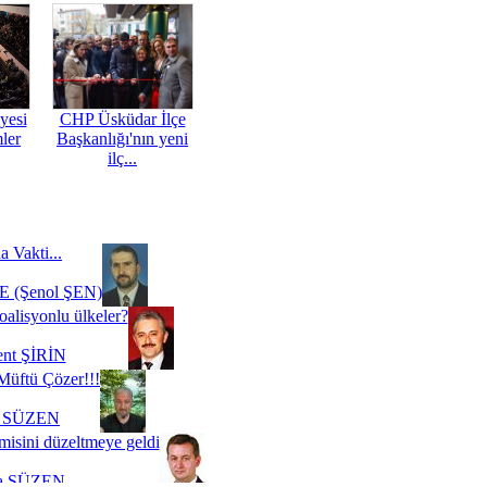
yesi
CHP Üsküdar İlçe
mler
Başkanlığı'nın yeni
ilç...
a Vakti...
 (Şenol ŞEN)
oalisyonlu ülkeler?
ent ŞİRİN
Müftü Çözer!!!
i SÜZEN
misini düzeltmeye geldi
a SÜZEN