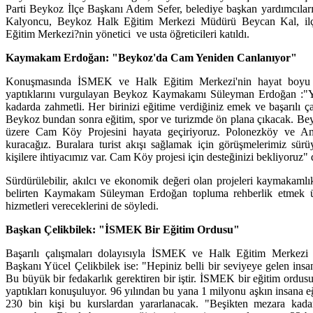
Parti Beykoz İlçe Başkanı Adem Sefer, belediye başkan yardımcıl
Kalyoncu, Beykoz Halk Eğitim Merkezi Müdürü Beycan Kal, ilç
Eğitim Merkezi?nin yönetici ve usta öğreticileri katıldı.
Kaymakam Erdoğan: "Beykoz'da Cam Yeniden Canlanıyor"
Konuşmasında İSMEK ve Halk Eğitim Merkezi'nin hayat boyu eğ
yaptıklarını vurgulayan Beykoz Kaymakamı Süleyman Erdoğan :"Yet
kadarda zahmetli. Her birinizi eğitime verdiğiniz emek ve başarılı ç
Beykoz bundan sonra eğitim, spor ve turizmde ön plana çıkacak. Be
üzere Cam Köy Projesini hayata geçiriyoruz. Polonezköy ve Ana
kuracağız. Buralara turist akışı sağlamak için görüşmelerimiz sürü
kişilere ihtiyacımız var. Cam Köy projesi için desteğinizi bekliyoruz" 
Sürdürülebilir, akılcı ve ekonomik değeri olan projeleri kaymakamlı
belirten Kaymakam Süleyman Erdoğan topluma rehberlik etmek üz
hizmetleri vereceklerini de söyledi.
Başkan Çelikbilek: "İSMEK Bir Eğitim Ordusu"
Başarılı çalışmaları dolayısıyla İSMEK ve Halk Eğitim Merkezi 
Başkanı Yücel Çelikbilek ise: "Hepiniz belli bir seviyeye gelen insa
Bu büyük bir fedakarlık gerektiren bir iştir. İSMEK bir eğitim ord
yaptıkları konuşuluyor. 96 yılından bu yana 1 milyonu aşkın insana eğ
230 bin kişi bu kurslardan yararlanacak. "Beşikten mezara kadar