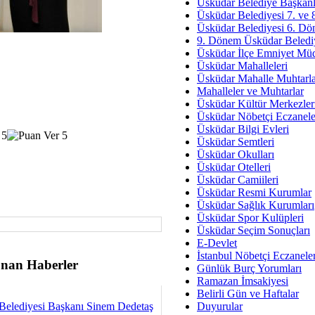
Av. Ş
Üsküdar Belediye Başkanl
Üsküdar Belediyesi 7. ve
İmar Sorunlarının Genel Ç
Üsküdar Belediyesi 6. Dö
9. Dönem Üsküdar Belediy
Çet
Üsküdar İlçe Emniyet Mü
Arakan Ner
Üsküdar Mahalleleri
Üsküdar Mahalle Muhtarla
Hüsam
Mahalleler ve Muhtarlar
Bayramın Mü
Üsküdar Kültür Merkezler
Üsküdar Nöbetçi Eczanele
Es
Üsküdar Bilgi Evleri
Ruhsal Yön
Üsküdar Semtleri
Üsküdar Okulları
Zülf
Üsküdar Otelleri
Üsküdar Kar
Üsküdar Camiileri
Üsküdar Resmi Kurumlar
Mus
Üsküdar Sağlık Kurumları
Üsküdar Spor Kulüpleri
Üsküdar Seçim Sonuçları
E-Devlet
İstanbul Nöbetçi Eczanele
nan Haberler
Günlük Burç Yorumları
Ramazan İmsakiyesi
Belirli Gün ve Haftalar
Belediyesi Başkanı Sinem Dedetaş
Duyurular