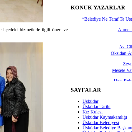
İşte 
KONUK YAZARLAR
Yalçın
“Belediye Ne Taraf Ta Ust
lçedeki hizmetlerle ilgili öneri ve
Ahmet 
Av. C
Oksidan-An
Zeyn
Mesele Vat
Hacı Be
Okullarda M
SAYFALAR
Mesu
Üsküdar
Dünya Fani, Ama Kısa
Üsküdar Tarihi
Kız Kulesi
Sav
Üsküdar Kaymakamlığı
Hukukun Adale
Üsküdar Belediyesi
Üsküdar Belediye Başkan