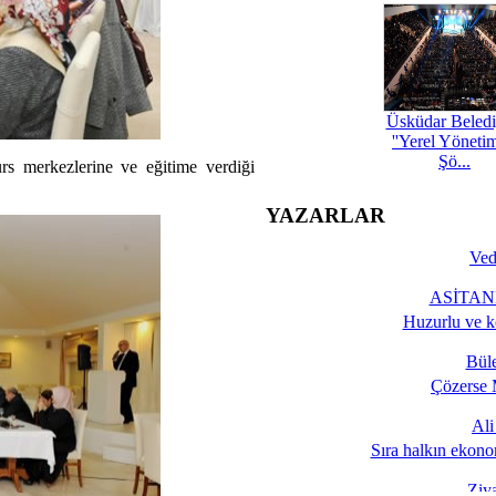
Üsküdar Beledi
''Yerel Yöneti
Şö...
merkezlerine ve eğitime verdiği
YAZARLAR
Ved
ASİTANE
Huzurlu ve k
Bül
Çözerse 
Al
Sıra halkın ekono
Ziy