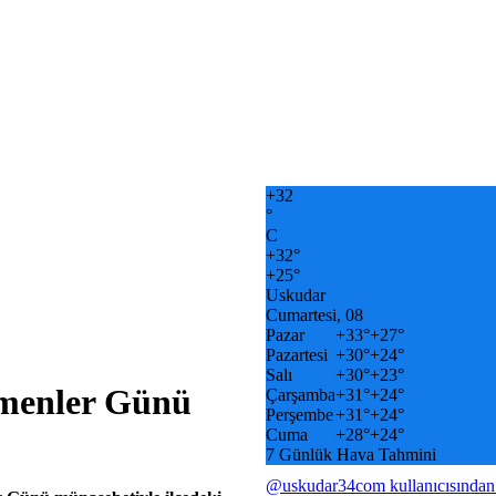
+
32
°
C
+
32°
+
25°
Uskudar
Cumartesi, 08
Pazar
+
33°
+
27°
Pazartesi
+
30°
+
24°
Salı
+
30°
+
23°
tmenler Günü
Çarşamba
+
31°
+
24°
Perşembe
+
31°
+
24°
Cuma
+
28°
+
24°
7 Günlük Hava Tahmini
@uskudar34com kullanıcısından