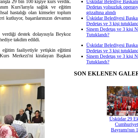
Üsküdar Belediye Başkan
anşta 29 bin 100 kişiye kurs verdik.
Dedetaş yolsuzluk operas
nım Kurs'larıyla sağlık ve eğitim
gözaltına alındı
hsal hastalığı olan kimseler toplum
Üsküdar Belediyesi Başka
ri kutluyor, başarılarınızın devamın
Dedetaş ve 3 kişi tutuklan
Sinem Dedetaş ve 3 kişi 
verdiği destek dolayısıyla Beykoz
Tutuklandı?
hediye takdim edildi.
Üsküdar Belediyesi Başka
itim faaliyetiyle yetişkin eğitimi
Dedetaş ve 3 kişi tutuklan
e Kurs Merkezi'ni kiralayan Başkan
Sinem Dedetaş ve 3 kişi 
Tutuklandı?
SON EKLENEN GALE
Üsküdar 29 E
Cumhuriyet
Bayramı'nın 1