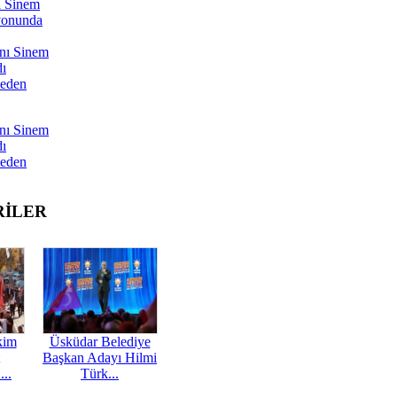
ı Sinem
yonunda
nı Sinem
dı
Neden
nı Sinem
dı
Neden
RİLER
kim
Üsküdar Belediye
Başkan Adayı Hilmi
...
Türk...