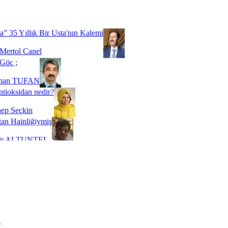
Biz buyuz...
 SOYSEVİNÇ
a” 35 Yıllık Bir Usta'nın Kalemi
Mertol Canel
Göç ;
ihan TUFAN
tioksidan nedir?
ep Seçkin
an Hainliğiymiş
kir ALTUNTEL
adde Bağımlılığı
t Kaymakçı
 Bir Süre De Olsa Burdayız
aş ŞENEL
ti Kalmadı Üstadım!
ı