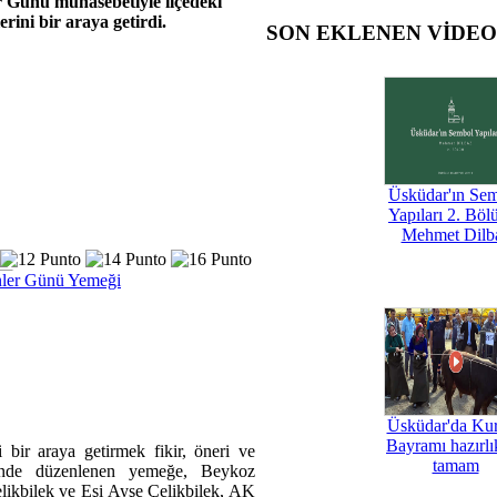
 Günü münasebetiyle ilçedeki
rini bir araya getirdi.
SON EKLENEN VİDE
Üsküdar'ın Se
Yapıları 2. Böl
Mehmet Dilb
nler Günü Yemeği
Üsküdar'da Ku
Bayramı hazırlık
ir araya getirmek fikir, öneri ve
tamam
i'nde düzenlenen yemeğe, Beykoz
kbilek ve Eşi Ayşe Çelikbilek, AK