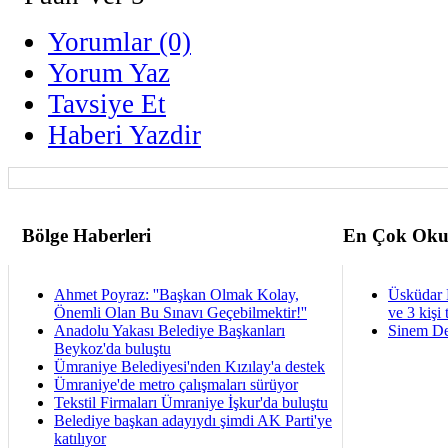
Yorumlar (0)
Yorum Yaz
Tavsiye Et
Haberi Yazdir
Bölge Haberleri
En Çok Oku
Ahmet Poyraz: ''Başkan Olmak Kolay,
Üsküdar 
Önemli Olan Bu Sınavı Geçebilmektir!''
ve 3 kişi 
Anadolu Yakası Belediye Başkanları
Sinem De
Beykoz'da buluştu
Ümraniye Belediyesi'nden Kızılay'a destek
Ümraniye'de metro çalışmaları sürüyor
Tekstil Firmaları Ümraniye İşkur'da buluştu
Belediye başkan adayıydı şimdi AK Parti'ye
katılıyor