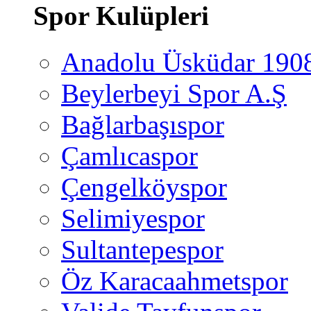
Spor Kulüpleri
Anadolu Üsküdar 190
Beylerbeyi Spor A.Ş
Bağlarbaşıspor
Çamlıcaspor
Çengelköyspor
Selimiyespor
Sultantepespor
Öz Karacaahmetspor