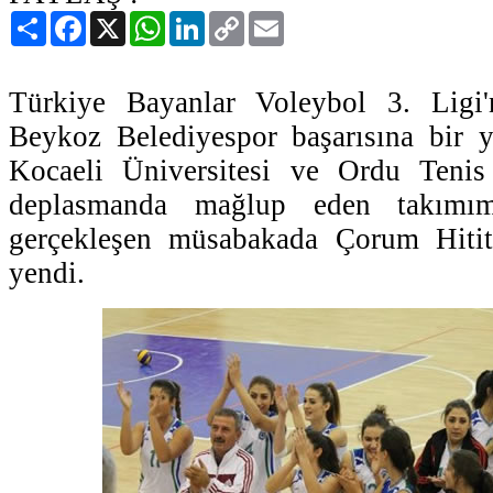
Paylaş
Facebook
X
WhatsApp
LinkedIn
Copy
Email
Link
Türkiye Bayanlar Voleybol 3. Ligi
Beykoz Belediyespor başarısına bir y
Kocaeli Üniversitesi ve Ordu Tenis 
deplasmanda mağlup eden takımım
gerçekleşen müsabakada Çorum Hitit 
yendi.