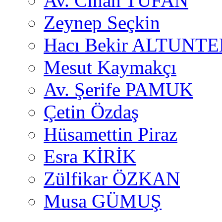
Av. Cihan TUFAN
Zeynep Seçkin
Hacı Bekir ALTUNTE
Mesut Kaymakçı
Av. Şerife PAMUK
Çetin Özdaş
Hüsamettin Piraz
Esra KİRİK
Zülfikar ÖZKAN
Musa GÜMUŞ