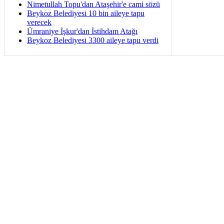
Nimetullah Topu'dan Ataşehir'e cami sözü
Beykoz Belediyesi 10 bin aileye tapu
verecek
Ümraniye İşkur'dan İstihdam Atağı
Beykoz Belediyesi 3300 aileye tapu verdi