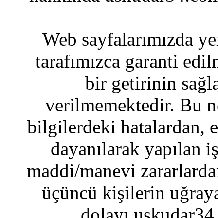
Web sayfalarımızda yer
tarafımızca garanti edil
bir getirinin sağ
verilmemektedir. Bu n
bilgilerdeki hatalardan, 
dayanılarak yapılan i
maddi/manevi zararlardan
üçüncü kişilerin uğraya
dolayı uskudar34