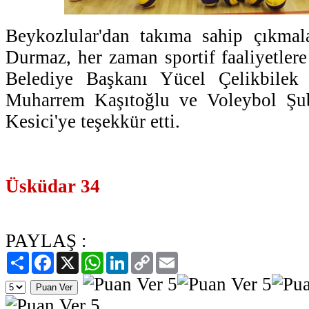
Beykozlular'dan takıma sahip çıkmala
Durmaz, her zaman sportif faaliyetler
Belediye Başkanı Yücel Çelikbilek
Muharrem Kaşıtoğlu ve Voleybol Şu
Kesici'ye teşekkür etti.
Üsküdar 34
PAYLAŞ :
Paylaş
Facebook
X
WhatsApp
LinkedIn
Copy
Email
Link