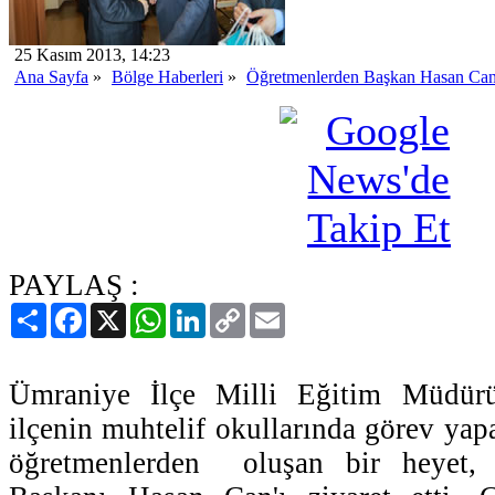
25 Kasım 2013, 14:23
Ana Sayfa
»
Bölge Haberleri
»
Öğretmenlerden Başkan Hasan Can'
PAYLAŞ :
Paylaş
Facebook
X
WhatsApp
LinkedIn
Copy
Email
Link
Ümraniye İlçe Milli Eğitim Müdür
ilçenin muhtelif okullarında görev yap
öğretmenlerden oluşan bir heyet,