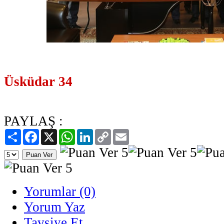
Üsküdar 34
PAYLAŞ :
Paylaş
Facebook
X
WhatsApp
LinkedIn
Copy
Email
Link
Yorumlar (0)
Yorum Yaz
Tavsiye Et