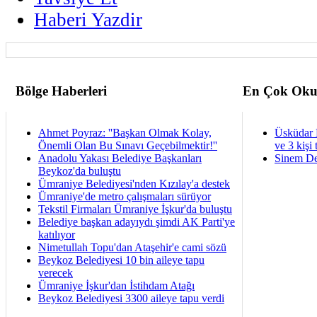
Haberi Yazdir
Bölge Haberleri
En Çok Oku
Ahmet Poyraz: ''Başkan Olmak Kolay,
Üsküdar 
Önemli Olan Bu Sınavı Geçebilmektir!''
ve 3 kişi 
Anadolu Yakası Belediye Başkanları
Sinem De
Beykoz'da buluştu
Ümraniye Belediyesi'nden Kızılay'a destek
Ümraniye'de metro çalışmaları sürüyor
Tekstil Firmaları Ümraniye İşkur'da buluştu
Belediye başkan adayıydı şimdi AK Parti'ye
katılıyor
Nimetullah Topu'dan Ataşehir'e cami sözü
Beykoz Belediyesi 10 bin aileye tapu
verecek
Ümraniye İşkur'dan İstihdam Atağı
Beykoz Belediyesi 3300 aileye tapu verdi