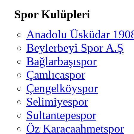
Spor Kulüpleri
Anadolu Üsküdar 190
Beylerbeyi Spor A.Ş
Bağlarbaşıspor
Çamlıcaspor
Çengelköyspor
Selimiyespor
Sultantepespor
Öz Karacaahmetspor