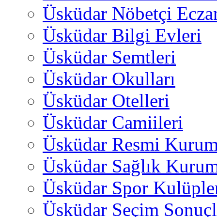
Üsküdar Nöbetçi Ecza
Üsküdar Bilgi Evleri
Üsküdar Semtleri
Üsküdar Okulları
Üsküdar Otelleri
Üsküdar Camiileri
Üsküdar Resmi Kurum
Üsküdar Sağlık Kurum
Üsküdar Spor Kulüple
Üsküdar Seçim Sonuçl