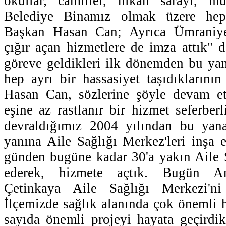
okullar, camiiler, nikâh sarayı, mu
Belediye Binamız olmak üzere heps
Başkan Hasan Can; Ayrıca Ümraniye'
çığır açan hizmetlere de imza attık" d
göreve geldikleri ilk dönemden bu ya
hep ayrı bir hassasiyet taşıdıklarının
Hasan Can, sözlerine şöyle devam ett
eşine az rastlanır bir hizmet seferberl
devraldığımız 2004 yılından bu yana
yanına Aile Sağlığı Merkez'leri inşa 
günden bugüne kadar 30'a yakın Aile 
ederek, hizmete açtık. Bugün Ar
Çetinkaya Aile Sağlığı Merkezi'ni
İlçemizde sağlık alanında çok önemli h
sayıda önemli projeyi hayata geçirdi