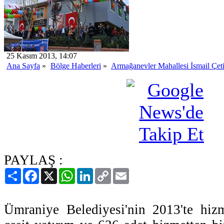
25 Kasım 2013, 14:07
Ana Sayfa
»
Bölge Haberleri
»
Armağanevler Mahallesi İsmail Çet
Açıldı
PAYLAŞ :
Paylaş
Facebook
X
WhatsApp
LinkedIn
Copy
Email
Link
Ümraniye Belediyesi'nin 2013'te hizm