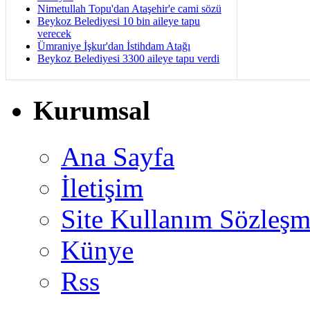
Nimetullah Topu'dan Ataşehir'e cami sözü
Beykoz Belediyesi 10 bin aileye tapu
verecek
Ümraniye İşkur'dan İstihdam Atağı
Beykoz Belediyesi 3300 aileye tapu verdi
Kurumsal
Ana Sayfa
İletişim
Site Kullanım Sözleşm
Künye
Rss