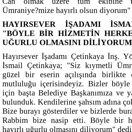
Can olmak üzere tüm ekibine te
Ümraniye?mize hayırlı olsun diyorum" 
HAYIRSEVER İŞADAMI İSMA
"BÖYLE BİR HİZMETİN HERKE
UĞURLU OLMASINI DİLİYORUM
Hayırsever İşadamı Çetinkaya İnş. Y
İsmail Çetinkaya; "Siz kıymetli Ümra
güzel bir eserin açılışında birlikte
mutluluğu içerisindeyiz. Bizler böyle
için başta Belediye Başkanımıza ve ya
bulunduk. Kendilerine şahsım adına ço
Bize burayı gösterdiler ve bizlerde bur
Rabbim bize nasip etti. Böyle bir h
hayırlı uğurlu olmasını diliyorum" dedi