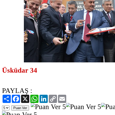
Üsküdar 34
PAYLAŞ :
Paylaş
Facebook
X
WhatsApp
LinkedIn
Copy
Email
Link