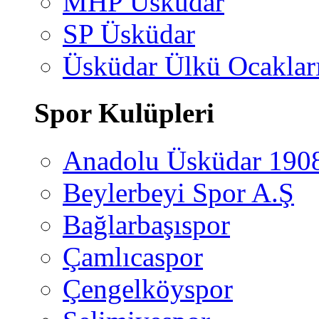
MHP Üsküdar
SP Üsküdar
Üsküdar Ülkü Ocaklar
Spor Kulüpleri
Anadolu Üsküdar 190
Beylerbeyi Spor A.Ş
Bağlarbaşıspor
Çamlıcaspor
Çengelköyspor