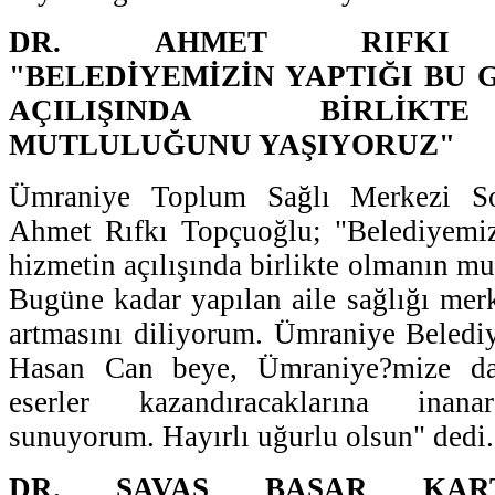
DR. AHMET RIFKI T
"BELEDİYEMİZİN YAPTIĞI BU 
AÇILIŞINDA BİRLİK
MUTLULUĞUNU YAŞIYORUZ"
Ümraniye Toplum Sağlı Merkezi S
Ahmet Rıfkı Topçuoğlu; "Belediyemiz
hizmetin açılışında birlikte olmanın m
Bugüne kadar yapılan aile sağlığı merk
artmasını diliyorum. Ümraniye Beledi
Hasan Can beye, Ümraniye?mize da
eserler kazandıracaklarına inana
sunuyorum. Hayırlı uğurlu olsun" dedi.
DR. SAVAŞ BAŞAR KART