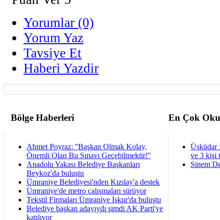
Yorumlar (0)
Yorum Yaz
Tavsiye Et
Haberi Yazdir
Bölge Haberleri
En Çok Oku
Ahmet Poyraz: ''Başkan Olmak Kolay,
Üsküdar 
Önemli Olan Bu Sınavı Geçebilmektir!''
ve 3 kişi 
Anadolu Yakası Belediye Başkanları
Sinem De
Beykoz'da buluştu
Ümraniye Belediyesi'nden Kızılay'a destek
Ümraniye'de metro çalışmaları sürüyor
Tekstil Firmaları Ümraniye İşkur'da buluştu
Belediye başkan adayıydı şimdi AK Parti'ye
katılıyor