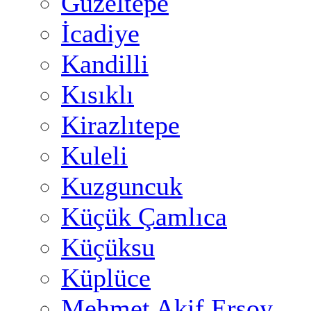
Güzeltepe
İcadiye
Kandilli
Kısıklı
Kirazlıtepe
Kuleli
Kuzguncuk
Küçük Çamlıca
Küçüksu
Küplüce
Mehmet Akif Ersoy