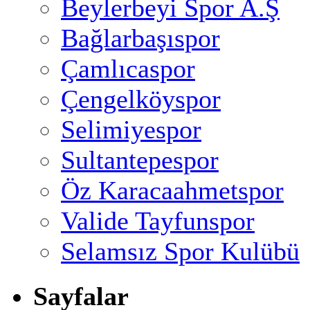
Beylerbeyi Spor A.Ş
Bağlarbaşıspor
Çamlıcaspor
Çengelköyspor
Selimiyespor
Sultantepespor
Öz Karacaahmetspor
Valide Tayfunspor
Selamsız Spor Kulübü
Sayfalar