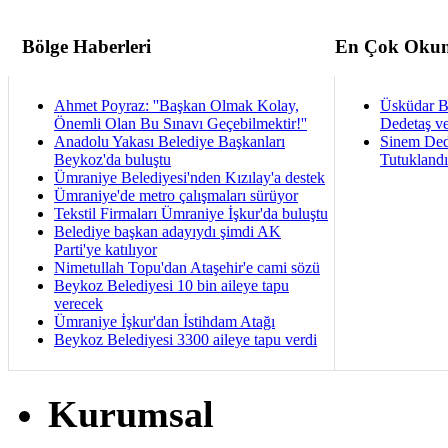
Bölge Haberleri
En Çok Okun
Ahmet Poyraz: ''Başkan Olmak Kolay,
Üsküdar B
Önemli Olan Bu Sınavı Geçebilmektir!''
Dedetaş ve
Anadolu Yakası Belediye Başkanları
Sinem Ded
Beykoz'da buluştu
Tutukland
Ümraniye Belediyesi'nden Kızılay'a destek
Ümraniye'de metro çalışmaları sürüyor
Tekstil Firmaları Ümraniye İşkur'da buluştu
Belediye başkan adayıydı şimdi AK
Parti'ye katılıyor
Nimetullah Topu'dan Ataşehir'e cami sözü
Beykoz Belediyesi 10 bin aileye tapu
verecek
Ümraniye İşkur'dan İstihdam Atağı
Beykoz Belediyesi 3300 aileye tapu verdi
Kurumsal