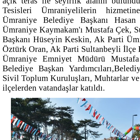
açık teras ile seyirlik alanın bulund
Tesisleri Ümraniyelilerin hizmetin
Ümraniye Belediye Başkanı Hasan 
Ümraniye Kaymakam'ı Mustafa Çek, Su
Başkanı Hüseyin Keskin, Ak Parti Ümr
Öztürk Oran, Ak Parti Sultanbeyli İlçe 
Ümraniye Emniyet Müdürü Mustafa
Belediye Başkan Yardımcıları,Beledi
Sivil Toplum Kuruluşları, Muhtarlar v
ilçelerden vatandaşlar katıldı.