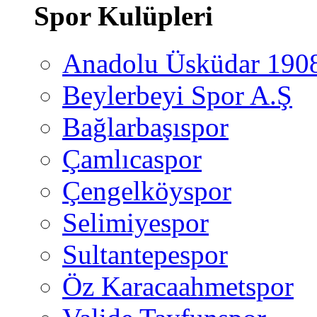
Spor Kulüpleri
Anadolu Üsküdar 190
Beylerbeyi Spor A.Ş
Bağlarbaşıspor
Çamlıcaspor
Çengelköyspor
Selimiyespor
Sultantepespor
Öz Karacaahmetspor