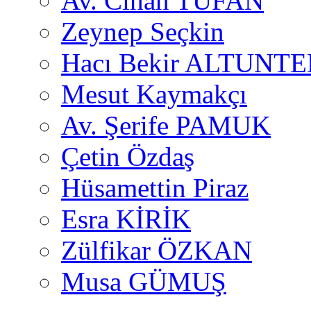
Av. Cihan TUFAN
Zeynep Seçkin
Hacı Bekir ALTUNTE
Mesut Kaymakçı
Av. Şerife PAMUK
Çetin Özdaş
Hüsamettin Piraz
Esra KİRİK
Zülfikar ÖZKAN
Musa GÜMUŞ