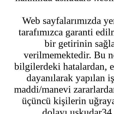
Web sayfalarımızda yer
tarafımızca garanti edil
bir getirinin sağ
verilmemektedir. Bu n
bilgilerdeki hatalardan, 
dayanılarak yapılan i
maddi/manevi zararlardan
üçüncü kişilerin uğraya
dolayı uskudar34