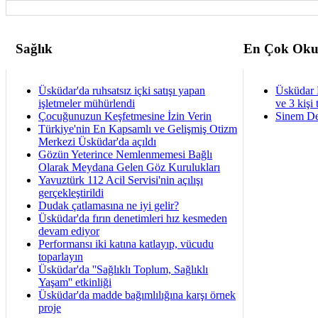
Sağlık
En Çok Oku
Üsküdar'da ruhsatsız içki satışı yapan
Üsküdar 
işletmeler mühürlendi
ve 3 kişi 
Çocuğunuzun Keşfetmesine İzin Verin
Sinem De
Türkiye'nin En Kapsamlı ve Gelişmiş Otizm
Merkezi Üsküdar'da açıldı
Gözün Yeterince Nemlenmemesi Bağlı
Olarak Meydana Gelen Göz Kurulukları
Yavuztürk 112 Acil Servisi'nin açılışı
gerçekleştirildi
Dudak çatlamasına ne iyi gelir?
Üsküdar'da fırın denetimleri hız kesmeden
devam ediyor
Performansı iki katına katlayıp, vücudu
toparlayın
Üsküdar'da ''Sağlıklı Toplum, Sağlıklı
Yaşam'' etkinliği
Üsküdar'da madde bağımlılığına karşı örnek
proje