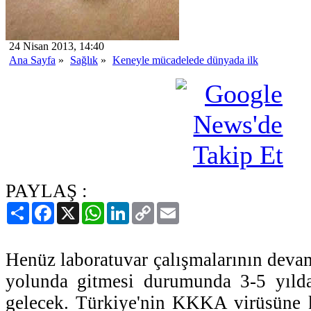
24 Nisan 2013, 14:40
Ana Sayfa
»
Sağlık
»
Keneyle mücadelede dünyada ilk
PAYLAŞ :
Paylaş
Facebook
X
WhatsApp
LinkedIn
Copy
Email
Link
Henüz laboratuvar çalışmalarının devam 
yolunda gitmesi durumunda 3-5 yılda
gelecek. Türkiye'nin KKKA virüsüne kar