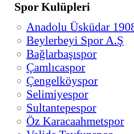
Spor Kulüpleri
Anadolu Üsküdar 190
Beylerbeyi Spor A.Ş
Bağlarbaşıspor
Çamlıcaspor
Çengelköyspor
Selimiyespor
Sultantepespor
Öz Karacaahmetspor