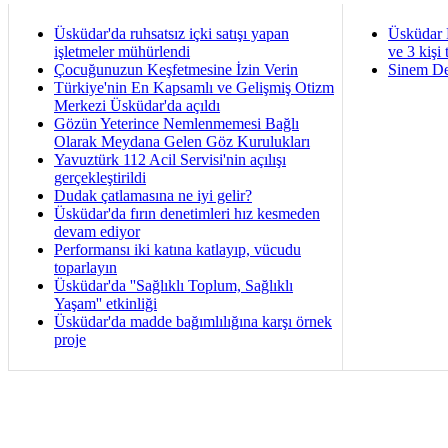
Üsküdar'da ruhsatsız içki satışı yapan
Üsküdar 
işletmeler mühürlendi
ve 3 kişi 
Çocuğunuzun Keşfetmesine İzin Verin
Sinem De
Türkiye'nin En Kapsamlı ve Gelişmiş Otizm
Merkezi Üsküdar'da açıldı
Gözün Yeterince Nemlenmemesi Bağlı
Olarak Meydana Gelen Göz Kurulukları
Yavuztürk 112 Acil Servisi'nin açılışı
gerçekleştirildi
Dudak çatlamasına ne iyi gelir?
Üsküdar'da fırın denetimleri hız kesmeden
devam ediyor
Performansı iki katına katlayıp, vücudu
toparlayın
Üsküdar'da ''Sağlıklı Toplum, Sağlıklı
Yaşam'' etkinliği
Üsküdar'da madde bağımlılığına karşı örnek
proje