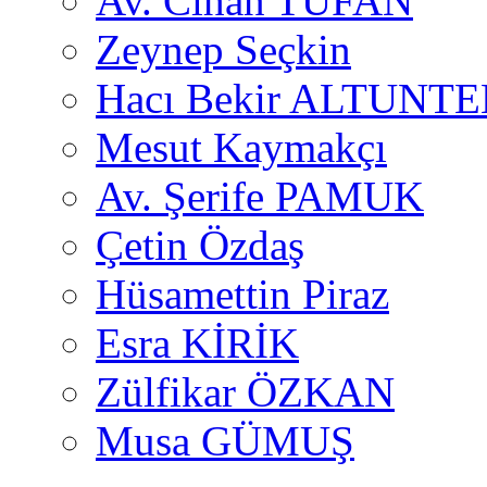
Av. Cihan TUFAN
Zeynep Seçkin
Hacı Bekir ALTUNTE
Mesut Kaymakçı
Av. Şerife PAMUK
Çetin Özdaş
Hüsamettin Piraz
Esra KİRİK
Zülfikar ÖZKAN
Musa GÜMUŞ