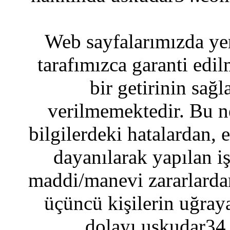
Web sayfalarımızda yer
tarafımızca garanti edil
bir getirinin sağ
verilmemektedir. Bu n
bilgilerdeki hatalardan, 
dayanılarak yapılan i
maddi/manevi zararlardan
üçüncü kişilerin uğraya
dolayı uskudar34