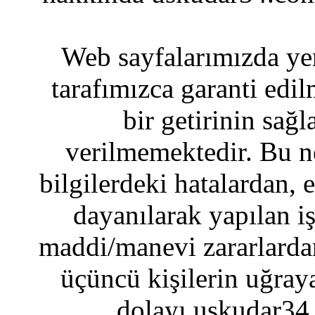
Web sayfalarımızda yer
tarafımızca garanti edil
bir getirinin sağ
verilmemektedir. Bu n
bilgilerdeki hatalardan, 
dayanılarak yapılan i
maddi/manevi zararlardan
üçüncü kişilerin uğraya
dolayı uskudar34