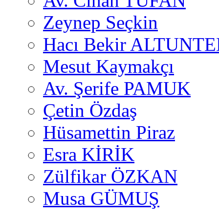
Av. Cihan TUFAN
Zeynep Seçkin
Hacı Bekir ALTUNTE
Mesut Kaymakçı
Av. Şerife PAMUK
Çetin Özdaş
Hüsamettin Piraz
Esra KİRİK
Zülfikar ÖZKAN
Musa GÜMUŞ