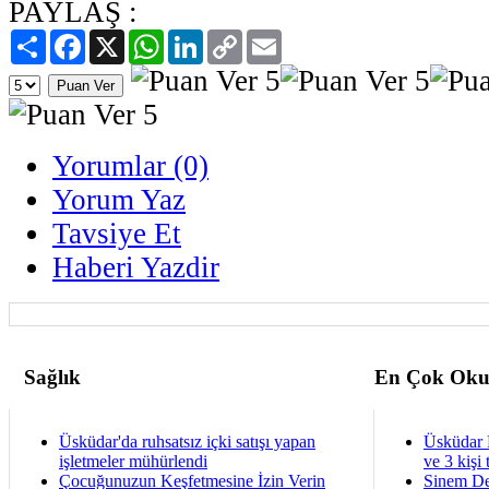
PAYLAŞ :
Paylaş
Facebook
X
WhatsApp
LinkedIn
Copy
Email
Link
Yorumlar (0)
Yorum Yaz
Tavsiye Et
Haberi Yazdir
Sağlık
En Çok Oku
Üsküdar'da ruhsatsız içki satışı yapan
Üsküdar 
işletmeler mühürlendi
ve 3 kişi 
Çocuğunuzun Keşfetmesine İzin Verin
Sinem De