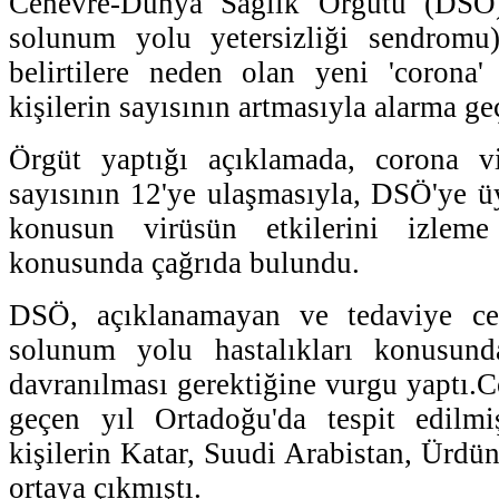
Cenevre-Dünya Sağlık Örgütü (DSÖ
solunum yolu yetersizliği sendromu)
belirtilere neden olan yeni 'corona'
kişilerin sayısının artmasıyla alarma geç
Örgüt yaptığı açıklamada, corona v
sayısının 12'ye ulaşmasıyla, DSÖ'ye üy
konusun virüsün etkilerini izlem
konusunda çağrıda bulundu.
DSÖ, açıklanamayan ve tedaviye c
solunum yolu hastalıkları konusunda
davranılması gerektiğine vurgu yaptı.C
geçen yıl Ortadoğu'da tespit edilm
kişilerin Katar, Suudi Arabistan, Ürdün 
ortaya çıkmıştı.