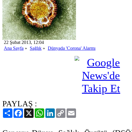
22 Şubat 2013, 12:04
Ana Sayfa
»
Sağlık
»
Dünyada 'Corona' Alarmı
PAYLAŞ :
Paylaş
Facebook
X
WhatsApp
LinkedIn
Copy
Email
Link