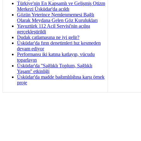
Türkiye'nin En Kapsamlı ve Gelişmiş Otizm
Merkezi Üsküdar'da açıldı
Gözün Yeterince Nemlenmemesi Bağlı
Olarak Meydana Gelen Göz Kurulukları
Yavuztürk 112 Acil Servisi'nin açılışı
gerçekleştirildi
Dudak çatlamasına ne iyi gelir?
Üsküdar'da fırın denetimleri hız kesmeden
devam ediyor
Performansı iki katına katlayıp, vücudu
toparlayın
Üsküdar'da ''Sağlıklı Toplum, Sağlıklı
Yaşam'' etkinliği
Üsküdar'da madde bağımlılığına karşı örnek
proje