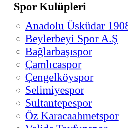
Spor Kulüpleri
Anadolu Üsküdar 190
Beylerbeyi Spor A.Ş
Bağlarbaşıspor
Çamlıcaspor
Çengelköyspor
Selimiyespor
Sultantepespor
Öz Karacaahmetspor