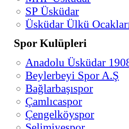
SP Üsküdar
Üsküdar Ülkü Ocaklar
Spor Kulüpleri
Anadolu Üsküdar 190
Beylerbeyi Spor A.Ş
Bağlarbaşıspor
Çamlıcaspor
Çengelköyspor
Selimiyespor