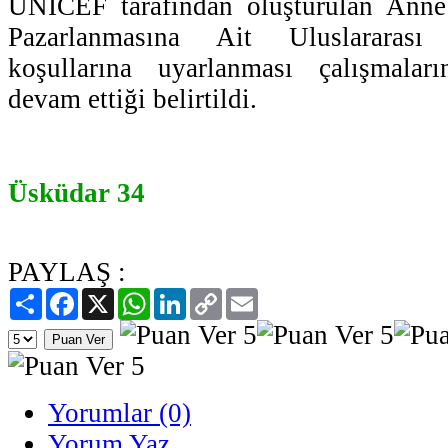
UNICEF tarafından oluşturulan Anne
Pazarlanmasına Ait Uluslararası
koşullarına uyarlanması çalışmalar
devam ettiği belirtildi.
Üsküdar 34
PAYLAŞ :
Paylaş
Facebook
X
WhatsApp
LinkedIn
Copy
Email
Link
Yorumlar (0)
Yorum Yaz