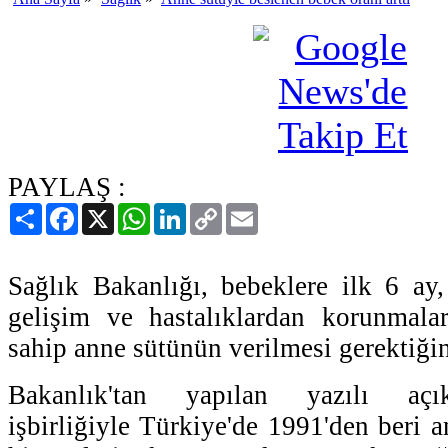
PAYLAŞ :
Paylaş
Facebook
X
WhatsApp
LinkedIn
Copy
Email
Link
Sağlık Bakanlığı, bebeklere ilk 6 ay
gelişim ve hastalıklardan korunmalar
sahip anne sütünün verilmesi gerektiğini
Bakanlık'tan yapılan yazılı aç
işbirliğiyle Türkiye'de 1991'den beri 