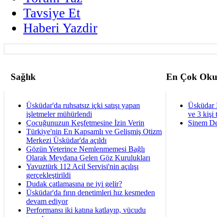
Tavsiye Et
Haberi Yazdir
Sağlık
En Çok Oku
Üsküdar'da ruhsatsız içki satışı yapan
Üsküdar 
işletmeler mühürlendi
ve 3 kişi 
Çocuğunuzun Keşfetmesine İzin Verin
Sinem De
Türkiye'nin En Kapsamlı ve Gelişmiş Otizm
Merkezi Üsküdar'da açıldı
Gözün Yeterince Nemlenmemesi Bağlı
Olarak Meydana Gelen Göz Kurulukları
Yavuztürk 112 Acil Servisi'nin açılışı
gerçekleştirildi
Dudak çatlamasına ne iyi gelir?
Üsküdar'da fırın denetimleri hız kesmeden
devam ediyor
Performansı iki katına katlayıp, vücudu