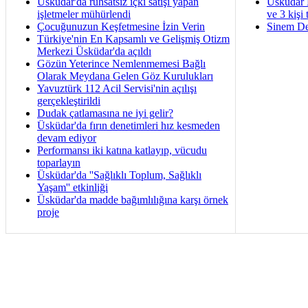
Üsküdar'da ruhsatsız içki satışı yapan
Üsküdar 
işletmeler mühürlendi
ve 3 kişi 
Çocuğunuzun Keşfetmesine İzin Verin
Sinem De
Türkiye'nin En Kapsamlı ve Gelişmiş Otizm
Merkezi Üsküdar'da açıldı
Gözün Yeterince Nemlenmemesi Bağlı
Olarak Meydana Gelen Göz Kurulukları
Yavuztürk 112 Acil Servisi'nin açılışı
gerçekleştirildi
Dudak çatlamasına ne iyi gelir?
Üsküdar'da fırın denetimleri hız kesmeden
devam ediyor
Performansı iki katına katlayıp, vücudu
toparlayın
Üsküdar'da ''Sağlıklı Toplum, Sağlıklı
Yaşam'' etkinliği
Üsküdar'da madde bağımlılığına karşı örnek
proje