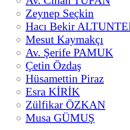
Av. Cihan TUFAN
Zeynep Seçkin
Hacı Bekir ALTUNTE
Mesut Kaymakçı
Av. Şerife PAMUK
Çetin Özdaş
Hüsamettin Piraz
Esra KİRİK
Zülfikar ÖZKAN
Musa GÜMUŞ