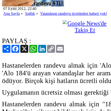
07 Eylül 2012, 22:40
Ana Sayfa
»
Sağlık
»
Vatandaşın randevu ücretinden haberi yok!
PAYLAŞ :
Paylaş
Facebook
X
WhatsApp
LinkedIn
Copy
Email
Link
Hastanelerden randevu almak için 'Alo 
'Alo 184'ü arayan vatandaşlar her arama
ödüyor. Birçok kişi hatların ücretli old
Uygulamanın ücretsiz olması gerektiği b
Hastanelerden randevu almak için ''