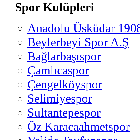
Spor Kulüpleri
Anadolu Üsküdar 190
Beylerbeyi Spor A.Ş
Bağlarbaşıspor
Çamlıcaspor
Çengelköyspor
Selimiyespor
Sultantepespor
Öz Karacaahmetspor