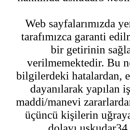
Web sayfalarımızda yer
tarafımızca garanti edil
bir getirinin sağ
verilmemektedir. Bu n
bilgilerdeki hatalardan, 
dayanılarak yapılan i
maddi/manevi zararlardan
üçüncü kişilerin uğraya
dolayı uskudar34