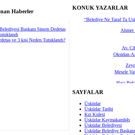
İşte 
KONUK YAZARLAR
nan Haberler
Yalçın
“Belediye Ne Taraf Ta Ust
Belediyesi Başkanı Sinem Dedetaş
Ahmet 
tutuklandı
detaş ve 3 kişi Neden Tutuklandı?
Av. C
Oksidan-An
Zeyn
Mesele Vat
Hacı Be
Okullarda M
SAYFALAR
Mesu
Üsküdar
Dünya Fani, Ama Kısa
Üsküdar Tarihi
Kız Kulesi
Sav
Üsküdar Kaymakamlığı
Hukukun Adale
Üsküdar Belediyesi
Üsküdar Belediye Başkan