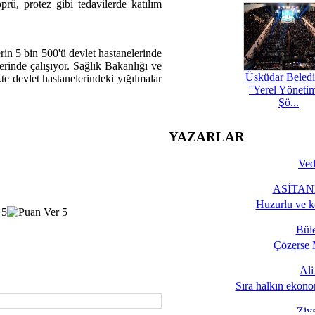
prü, protez gibi tedavilerde katılım
in 5 bin 500'ü devlet hastanelerinde
erinde çalışıyor. Sağlık Bakanlığı ve
Üsküdar Beledi
te devlet hastanelerindeki yığılmalar
''Yerel Yöneti
Şö...
YAZARLAR
Ved
ASİTANE
Huzurlu ve k
Bül
Çözerse 
Al
Sıra halkın ekono
Ziy