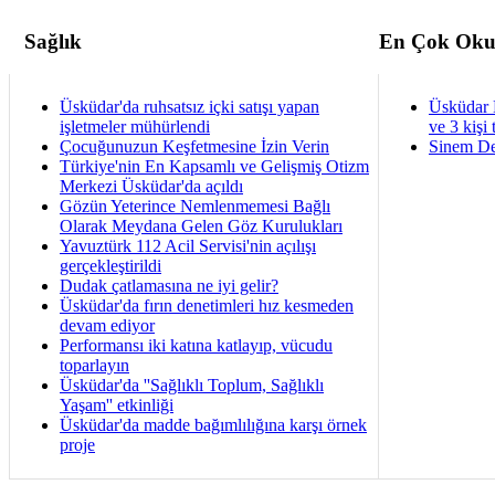
Sağlık
En Çok Oku
Üsküdar'da ruhsatsız içki satışı yapan
Üsküdar 
işletmeler mühürlendi
ve 3 kişi 
Çocuğunuzun Keşfetmesine İzin Verin
Sinem De
Türkiye'nin En Kapsamlı ve Gelişmiş Otizm
Merkezi Üsküdar'da açıldı
Gözün Yeterince Nemlenmemesi Bağlı
Olarak Meydana Gelen Göz Kurulukları
Yavuztürk 112 Acil Servisi'nin açılışı
gerçekleştirildi
Dudak çatlamasına ne iyi gelir?
Üsküdar'da fırın denetimleri hız kesmeden
devam ediyor
Performansı iki katına katlayıp, vücudu
toparlayın
Üsküdar'da ''Sağlıklı Toplum, Sağlıklı
Yaşam'' etkinliği
Üsküdar'da madde bağımlılığına karşı örnek
proje