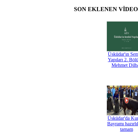
SON EKLENEN VİDE
Üsküdar'ın Se
Yapıları 2. Böl
Mehmet Dilb
Üsküdar'da Ku
Bayramı hazırlık
tamam