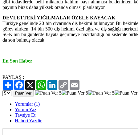
gibi tedavilerde belli miktarda katılım payı alınması beklenirken kö
payının biraz daha yüksek oranda olması planlanıyor.
DEVLETTEKİ YIĞILMALAR ÖZELE KAYACAK
Türkiye genelinde 20 bin civarında diş hekimi bulunuyor. Bu hekimler
görev alırken, 14 bin 500 diş hekimi özel ağız ve diş sağlığı merkezl
SGK'nın bu günlerde hayata geçirmeye hazırlandığı bu sistemle birlik
da son bulmuş olacak.
En Son Haber
PAYLAŞ :
Paylaş
Facebook
X
WhatsApp
LinkedIn
Copy
Email
Link
Yorumlar (1)
Yorum Yaz
Tavsiye Et
Haberi Yazdir