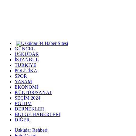
GÜNCEL
ÜSKÜDAR
İSTANBUL
TÜRKİYE
POLİTİKA
SPOR
YAŞAM
EKONOMİ
KÜLTÜR/SANAT
SEÇİM 2024
EĞİTİM
DERNEKLER
BÖLGE HABERLERİ
DİĞER
Üsküdar Rehberi
Foto Galeri