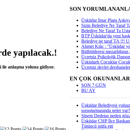
SON YORUMLANANL
Üsküdar İmar Planı Askıya
Sizin Belediye Ne Taraf Ta
Belediye Ne Taraf Ta Ust
BTP Üsküdar'da yeni başka
Belediye ne taraf TA !!!
Ahmet Kılıç : ''Üsküdar yıl
rde yapılacak.!
Bülbülderesi mezarlığının gi
Ücretsiz Psikolojik Danış
Üsküdarlı Çocuklar Çocuk
 ile anlaşma yoluna gidiyor.
Ücretsiz devlet dershaneler
EN ÇOK OKUNANLAR
SON 7 GÜN
BU AY
Üsküdar Belediyesi yolsu
soruşturmasında neler var?
Sinem Dedetaş neden gözal
Üsküdar CHP İlçe Başkan
Tütüncü istifa etti