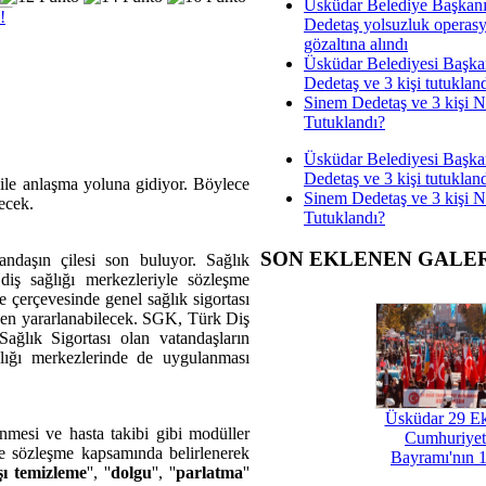
Üsküdar Belediye Başkan
!
Dedetaş yolsuzluk operas
gözaltına alındı
Üsküdar Belediyesi Başka
Dedetaş ve 3 kişi tutuklan
Sinem Dedetaş ve 3 kişi 
Tutuklandı?
Üsküdar Belediyesi Başka
Dedetaş ve 3 kişi tutuklan
ile anlaşma yoluna gidiyor. Böylece
Sinem Dedetaş ve 3 kişi 
lecek.
Tutuklandı?
SON EKLENEN GALE
andaşın çilesi son buluyor. Sağlık
ş sağlığı merkezleriyle sözleşme
 çerçevesinde genel sağlık sigortası
inden yararlanabilecek. SGK, Türk Diş
ağlık Sigortası olan vatandaşların
lığı merkezlerinde de uygulanması
Üsküdar 29 E
mesi ve hasta takibi gibi modüller
Cumhuriyet
e sözleşme kapsamında belirlenerek
Bayramı'nın 1
şı temizleme
'', ''
dolgu
'', ''
parlatma
''