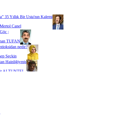
Biz buyuz...
 SOYSEVİNÇ
a” 35 Yıllık Bir Usta'nın Kalemi
Mertol Canel
Göç ;
ihan TUFAN
tioksidan nedir?
ep Seçkin
an Hainliğiymiş
kir ALTUNTEL
adde Bağımlılığı
t Kaymakçı
 Bir Süre De Olsa Burdayız
aş ŞENEL
ti Kalmadı Üstadım!
ı