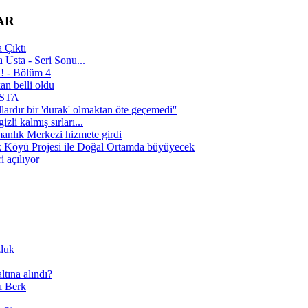
AR
 Çıktı
 Usta - Seri Sonu...
a! - Bölüm 4
n belli oldu
 USTA
lardır bir 'durak' olmaktan öte geçemedi''
zli kalmış sırları...
manlık Merkezi hizmete girdi
 Köyü Projesi ile Doğal Ortamda büyüyecek
i açılıyor
zluk
tına alındı?
ı Berk