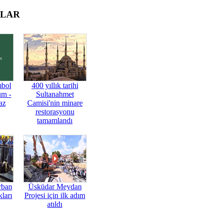
OLAR
mbol
400 yıllık tarihi
üm -
Sultanahmet
az
Camisi'nin minare
restorasyonu
tamamlandı
rban
Üsküdar Meydan
ları
Projesi için ilk adım
atıldı