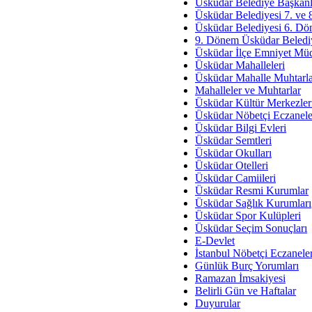
Av. Ş
Üsküdar Belediye Başkanl
Üsküdar Belediyesi 7. ve
İmar Sorunlarının Genel Ç
Üsküdar Belediyesi 6. Dö
9. Dönem Üsküdar Belediy
Çet
Üsküdar İlçe Emniyet Mü
Arakan Ner
Üsküdar Mahalleleri
Üsküdar Mahalle Muhtarla
Hüsam
Mahalleler ve Muhtarlar
Bayramın Mü
Üsküdar Kültür Merkezler
Üsküdar Nöbetçi Eczanele
Es
Üsküdar Bilgi Evleri
Ruhsal Yön
Üsküdar Semtleri
Üsküdar Okulları
Zülf
Üsküdar Otelleri
Üsküdar Kar
Üsküdar Camiileri
Üsküdar Resmi Kurumlar
Mus
Üsküdar Sağlık Kurumları
Üsküdar Spor Kulüpleri
Üsküdar Seçim Sonuçları
E-Devlet
İstanbul Nöbetçi Eczanele
Günlük Burç Yorumları
Ramazan İmsakiyesi
Belirli Gün ve Haftalar
Duyurular