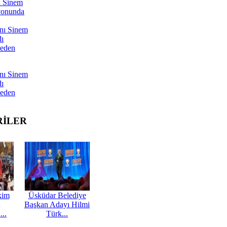
ı Sinem
yonunda
nı Sinem
dı
Neden
nı Sinem
dı
Neden
RİLER
kim
Üsküdar Belediye
Başkan Adayı Hilmi
...
Türk...