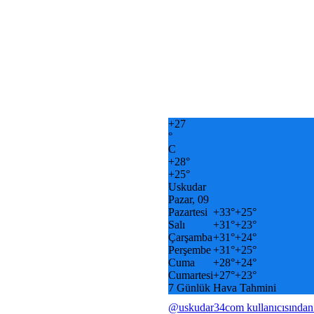
+
27
°
C
+
28°
+
25°
Uskudar
Pazar, 09
Pazartesi
+
33°
+
25°
Salı
+
31°
+
23°
Çarşamba
+
31°
+
24°
Perşembe
+
31°
+
25°
Cuma
+
28°
+
24°
Cumartesi
+
27°
+
23°
7 Günlük Hava Tahmini
@uskudar34com kullanıcısından