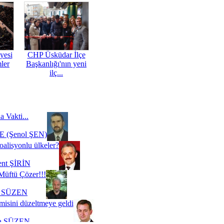
yesi
CHP Üsküdar İlçe
mler
Başkanlığı'nın yeni
ilç...
a Vakti...
 (Şenol ŞEN)
oalisyonlu ülkeler?
ent ŞİRİN
Müftü Çözer!!!
i SÜZEN
misini düzeltmeye geldi
a SÜZEN