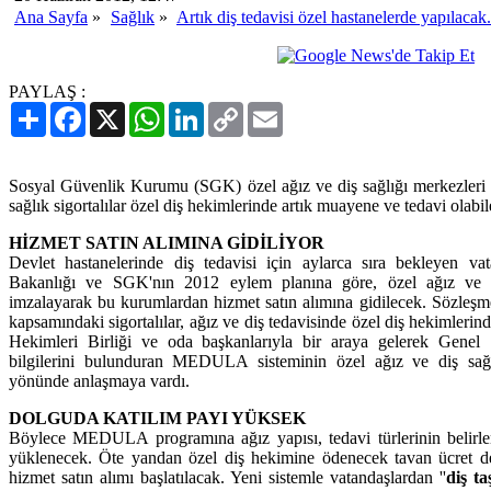
Ana Sayfa
»
Sağlık
»
Artık diş tedavisi özel hastanelerde yapılacak.
PAYLAŞ :
Paylaş
Facebook
X
WhatsApp
LinkedIn
Copy
Email
Link
Sosyal Güvenlik Kurumu (SGK) özel ağız ve diş sağlığı merkezleri 
sağlık sigortalılar özel diş hekimlerinde artık muayene ve tedavi olabi
HİZMET SATIN ALIMINA GİDİLİYOR
Devlet hastanelerinde diş tedavisi için aylarca sıra bekleyen vat
Bakanlığı ve SGK'nın 2012 eylem planına göre, özel ağız ve di
imzalayarak bu kurumlardan hizmet satın alımına gidilecek. Sözleşme
kapsamındaki sigortalılar, ağız ve diş tedavisinde özel diş hekimler
Hekimleri Birliği ve oda başkanlarıyla bir araya gelerek Genel S
bilgilerini bulunduran MEDULA sisteminin özel ağız ve diş sağ
yönünde anlaşmaya vardı.
DOLGUDA KATILIM PAYI YÜKSEK
Böylece MEDULA programına ağız yapısı, tedavi türlerinin belirlen
yüklenecek. Öte yandan özel diş hekimine ödenecek tavan ücret d
hizmet satın alımı başlatılacak. Yeni sistemle vatandaşlardan ''
diş ta