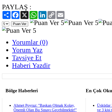
PAYLAŞ :
Paylaş
Facebook
X
WhatsApp
LinkedIn
Copy
Email
Link
Yorumlar (0)
Yorum Yaz
Tavsiye Et
Haberi Yazdir
Bölge Haberleri
En Çok Oku
Ahmet Poyraz: ''Başkan Olmak Kolay,
Üsküdar 
Önemli Olan Bu Sınavı Geçebilmektir!''
ve 3 kişi 