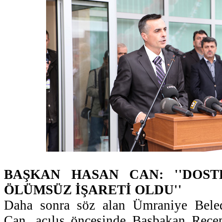
BAŞKAN HASAN CAN: ''DOST
ÖLÜMSÜZ İŞARETİ OLDU''
Daha sonra söz alan Ümraniye Bele
Can, açılış öncesinde Başbakan Rece