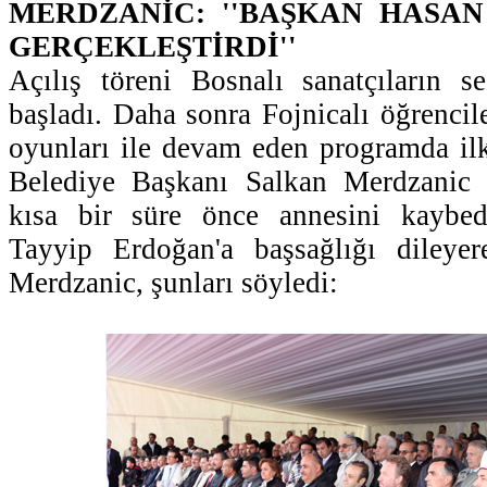
MERDZANİC: ''BAŞKAN HASA
GERÇEKLEŞTİRDİ''
Açılış töreni Bosnalı sanatçıların ses
başladı. Daha sonra Fojnicalı öğrencil
oyunları ile devam eden programda il
Belediye Başkanı Salkan Merdzanic 
kısa bir süre önce annesini kaybe
Tayyip Erdoğan'a başsağlığı dileye
Merdzanic, şunları söyledi: