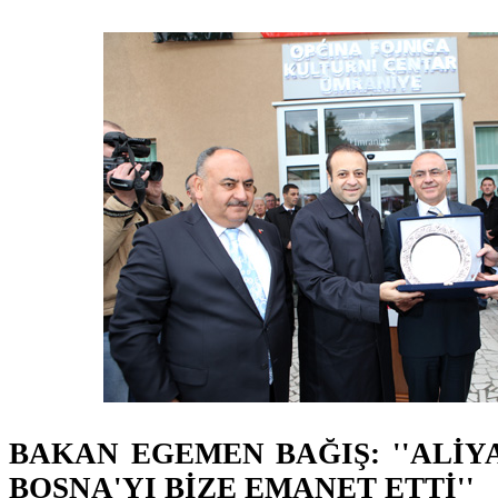
BAKAN EGEMEN BAĞIŞ: ''ALİY
BOSNA'YI BİZE EMANET ETTİ''