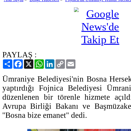
PAYLAŞ :
Paylaş
Facebook
X
WhatsApp
LinkedIn
Copy
Email
Link
Ümraniye Belediyesi'nin Bosna Hersek
yaptırdığı Fojnica Belediyesi Ümran
düzenlenen bir törenle hizmete açıl
Avrupa Birliği Bakanı ve Başmüzake
''Bosna bize emanet'' dedi.