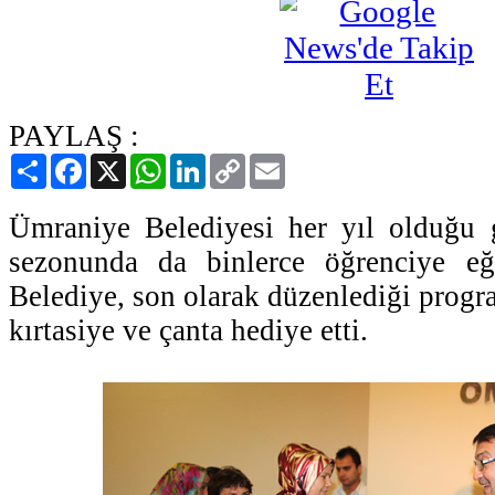
PAYLAŞ :
Paylaş
Facebook
X
WhatsApp
LinkedIn
Copy
Email
Link
Ümraniye Belediyesi her yıl olduğu g
sezonunda da binlerce öğrenciye eğ
Belediye, son olarak düzenlediği progr
kırtasiye ve çanta hediye etti.