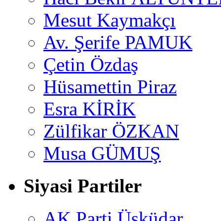
Mesut Kaymakçı
Av. Şerife PAMUK
Çetin Özdaş
Hüsamettin Piraz
Esra KİRİK
Zülfikar ÖZKAN
Musa GÜMUŞ
Siyasi Partiler
AK Parti Üsküdar