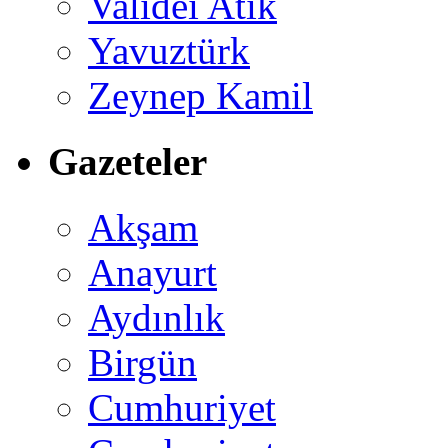
Validei Atik
Yavuztürk
Zeynep Kamil
Gazeteler
Akşam
Anayurt
Aydınlık
Birgün
Cumhuriyet