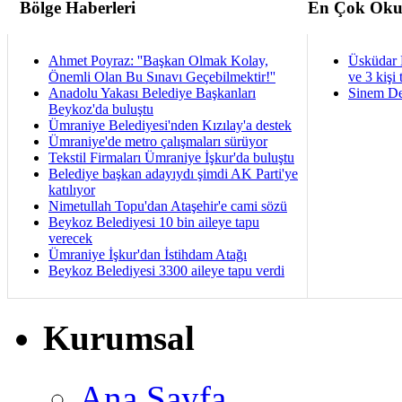
Bölge Haberleri
En Çok Oku
Ahmet Poyraz: ''Başkan Olmak Kolay,
Üsküdar 
Önemli Olan Bu Sınavı Geçebilmektir!''
ve 3 kişi 
Anadolu Yakası Belediye Başkanları
Sinem De
Beykoz'da buluştu
Ümraniye Belediyesi'nden Kızılay'a destek
Ümraniye'de metro çalışmaları sürüyor
Tekstil Firmaları Ümraniye İşkur'da buluştu
Belediye başkan adayıydı şimdi AK Parti'ye
katılıyor
Nimetullah Topu'dan Ataşehir'e cami sözü
Beykoz Belediyesi 10 bin aileye tapu
verecek
Ümraniye İşkur'dan İstihdam Atağı
Beykoz Belediyesi 3300 aileye tapu verdi
Kurumsal
Ana Sayfa