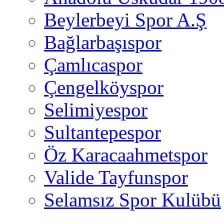
Beylerbeyi Spor A.Ş
Bağlarbaşıspor
Çamlıcaspor
Çengelköyspor
Selimiyespor
Sultantepespor
Öz Karacaahmetspor
Valide Tayfunspor
Selamsız Spor Kulübü